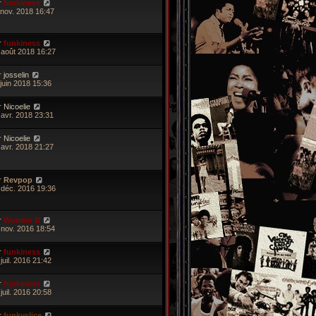
r
funkiness
 nov. 2018 16:47
r
funkiness
 août 2018 16:27
r
josselin
 juin 2018 15:36
r
Nicoelie
 avr. 2018 23:31
r
Nicoelie
 avr. 2018 21:27
r
Revpop
 déc. 2016 19:36
r
Wonder B
 nov. 2016 18:54
r
funkiness
juil. 2016 21:42
r
funkiness
juil. 2016 20:58
r
funkyslice