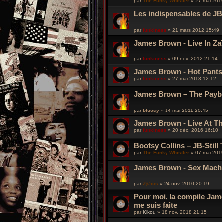
par
The Funky Whistler
»
27 mai 201
Les indispensables de JB
par
funkiness
»
21 mars 2012 15:49
James Brown - Live In Za
par
funkiness
»
09 nov. 2012 21:14
James Brown - Hot Pants
par
funkiness
»
27 mai 2013 12:12
James Brown – The Payb
par
bluesy
»
14 mai 2011 20:45
James Brown - Live At Th
par
funkiness
»
20 déc. 2016 16:10
Bootsy Collins – JB-Still
par
The Funky Whistler
»
07 mai 201
James Brown - Sex Mach
par
Z@ius
»
24 nov. 2010 20:19
Pour moi, la compile Jame
me suis faite
par
Kikou
»
18 nov. 2018 21:15