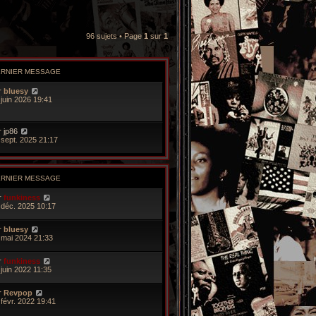
96 sujets • Page
1
sur
1
ERNIER MESSAGE
r
bluesy
 juin 2026 19:41
r
jp86
 sept. 2025 21:17
ERNIER MESSAGE
r
funkiness
 déc. 2025 10:17
r
bluesy
 mai 2024 21:33
r
funkiness
 juin 2022 11:35
r
Revpop
 févr. 2022 19:41