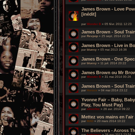
James Brown - Love Power
[inédit]
par
Wonder B
»
05 févr. 2011 12:23
James Brown - Soul Train
par
Revpop
»
25 sept. 2014 22:34
James Brown - Live in Bo
par
bluesy
»
05 mai 2013 16:36
James Brown - One Speci
par
bluesy
»
11 juil. 2014 20:22
James Brown ou Mr Bro
par
Wonder B
»
31 mai 2014 00:26
James Brown - Soul Trai
par
Horace
»
04 mai 2014 23:12
Yvonne Fair ‎– Baby, Baby
Play, You Must Pay)
par
silverfox
»
26 avr. 2014 09:22
Mettez vos mains en l'air 
par
MAD
»
20 mars 2014 10:22
The Believers - Across The
par
funkiness
»
26 mai 2013 23:54