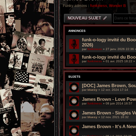
Funky admins :
funkiness
,
Wonder B
NOUVEAU SUJET
ANNONCES
funk-o-logy invité du Boo
2026)
par
funkiness
»
27 janv. 2026 22:36
»
funk-o-logy invité du Bo
par
funkiness
»
01 avr. 2025 18:22
» 
SUJETS
[DOC] James Brown, Soul
par
bluesy
»
12 oct. 2024 17:14
James Brown - Love Powe
par
funkiness
»
08 juin 2014 16:57
James Brown - Singles Vol
par
bluesy
»
12 nov. 2021 16:32
James Brown - It's A Ne