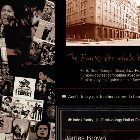
Funk, Soul, Boogie, Disco, Jazz-Fu
Funk-o-logy est compatible avec iPh
Funk-o-logy est également sur
fac
Accès funky aux fonctionnalités du for
Index funky
Funk-o-logy Hall of F
James Brown