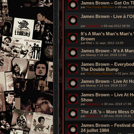
James Brown – Get On T
par
The Funky Whistler
»
06 mai 201
James Brown - Live à l'O
par
Wonder B
»
06 mai 2012 08:50
It's A Man's Man's Man's
Brown
par
Phil
»
11 sept. 2012 13:55
James Brown - It's A Ma
par
bluesy
»
16 oct. 2018 12:40
James Brown ‎– Everybod
The Double Bump
par
The Funky Whistler
»
02 janv. 20
James Brown ‎- Live At H
par
bluesy
»
14 nov. 2019 15:37
James Brown ‎– Live At H
Show
par
funkiness
»
30 nov. 2019 17:39
The J.B.'s ‎– More Mess 
par
funkiness
»
30 nov. 2019 15:41
James Brown – Festival d
24 juillet 1984