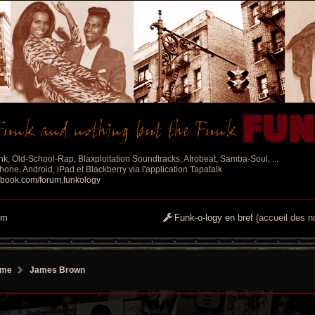
nk, Old-School-Rap, Blaxploitation Soundtracks, Afrobeat, Samba-Soul, ...
one, Android, iPad et Blackberry via l'application Tapatalk
ebook.com/forum.funkology
um
Funk-o-logy en bref
(accueil des no
ame
James Brown