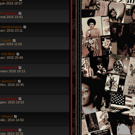
 juin 2016 18:57
r
funkiness
 mai 2016 23:42
r
leroipompon
 avr. 2016 23:11
r
franky
 juin 2015 11:52
r
Old Mod
 avr. 2015 20:48
r
Wonder B
 mars 2015 19:13
r
djanice72
 févr. 2015 20:45
r
funkiness
 janv. 2015 16:52
r
titisoul
 déc. 2014 14:50
r
funkiness
 nov. 2014 10:31