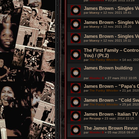
par
funkiness
»
05 juil. 2011 23:28
James Brown - Singles Vol
par
bluesy
»
12 nov. 2021 16:41
James Brown - Singles Vol
par
bluesy
»
12 nov. 2021 16:20
James Brown - Singles Vol
par
bluesy
»
12 nov. 2021 16:11
The First Family – Contr
You) / (Pt.2)
par
The Funky Whistler
»
14 oct. 202
James Brown building
par
Wonder B
»
27 mars 2012 10:05
James Brown – “Papa's 
par
The Funky Whistler
»
21 juil. 20
James Brown – “Cold Sw
par
The Funky Whistler
»
25 juil. 20
James Brown - Italian T
par
Revpop
»
23 sept. 2014 22:15
The James Brown Revue -
par
Wonder B
»
05 mai 2016 09:47