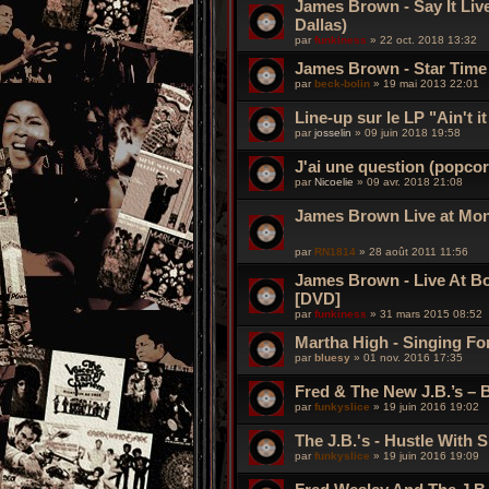
James Brown - Say It Live
Dallas)
par
funkiness
»
22 oct. 2018 13:32
James Brown - Star Time
par
beck-bolin
»
19 mai 2013 22:01
Line-up sur le LP "Ain't i
par
josselin
»
09 juin 2018 19:58
J'ai une question (popcor
par
Nicoelie
»
09 avr. 2018 21:08
James Brown Live at Mon
par
RN1814
»
28 août 2011 11:56
James Brown - Live At B
[DVD]
par
funkiness
»
31 mars 2015 08:52
Martha High - Singing F
par
bluesy
»
01 nov. 2016 17:35
Fred & The New J.B.’s – 
par
funkyslice
»
19 juin 2016 19:02
The J.B.'s - Hustle With 
par
funkyslice
»
19 juin 2016 19:09