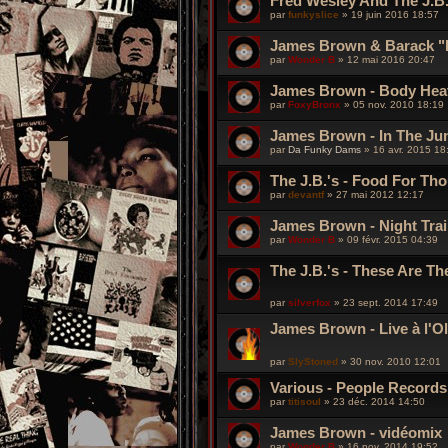
Fred Wesley And The J.B
par
funkyslice
»
19 juin 2016 18:57
James Brown & Barack "
par
Wonder B
»
12 mai 2016 20:47
James Brown - Body Heat
par
FoxyBronx
»
05 nov. 2010 18:19
James Brown - In The Ju
par
Da Funky Dams
»
16 avr. 2015 18
The J.B.'s - Food For Tho
par
devantf
»
27 mai 2012 12:17
James Brown - Night Trai
par
Wonder B
»
09 févr. 2015 04:39
The J.B.'s - These Are Th
par
silverfox
»
23 sept. 2014 17:49
James Brown - Live à l'O
par
SlyStoned
»
30 nov. 2010 12:01
Various - People Records
par
titisoul
»
23 déc. 2014 14:50
James Brown - vidéomix
par
Wonder B
»
16 nov. 2014 19:52