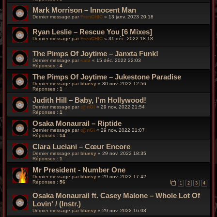
Mark Morrison – Innocent Man
Dernier message par
FrenCHIC
«
13 janv. 2023 20:18
Ryan Leslie – Rescue You [6 Mixes]
Dernier message par
FrenCHIC
«
31 déc. 2022 18:18
The Pimps Of Joytime – Janxta Funk!
Dernier message par
kata
«
15 déc. 2022 22:03
Réponses :
4
The Pimps Of Joytime – Jukestone Paradise
Dernier message par
bluesy
«
30 nov. 2022 12:56
Réponses :
1
Judith Hill – Baby, I'm Hollywood!
Dernier message par
t@nGi
«
29 nov. 2022 21:54
Réponses :
1
Osaka Monaurail – Riptide
Dernier message par
t@nGi
«
29 nov. 2022 21:07
Réponses :
14
Clara Luciani – Cœur Encore
Dernier message par
bluesy
«
29 nov. 2022 18:35
Réponses :
1
Mr President - Number One
Dernier message par
bluesy
«
29 nov. 2022 17:42
Réponses :
56
1
2
3
4
Osaka Monaurail ft. Casey Malone – Whole Lot Of
Lovin' / (Instr.)
Dernier message par
bluesy
«
29 nov. 2022 16:08