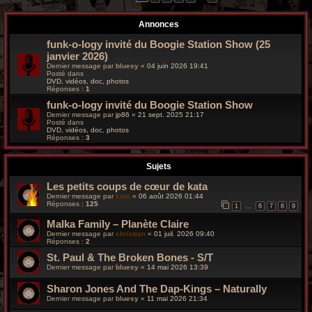
r
Annonces
c
funk-o-logy invité du Boogie Station Show (25
h
janvier 2026)
Dernier message par
bluesy
«
04 juin 2026 19:41
e
Posté dans
DVD, vidéos, doc, photos
Réponses :
1
g
funk-o-logy invité du Boogie Station Show
r
Dernier message par
jp86
«
21 sept. 2025 21:17
Posté dans
DVD, vidéos, doc, photos
o
Réponses :
3
o
Sujets
v
Les petits coups de cœur de kata
Dernier message par
kata
«
06 août 2026 01:44
y
Réponses :
125
1
6
7
8
9
…
Malka Family – Planète Claire
Dernier message par
christian
«
01 juil. 2026 09:40
Réponses :
2
St. Paul & The Broken Bones - S/T
Dernier message par
bluesy
«
14 mai 2026 13:39
Sharon Jones And The Dap-Kings – Naturally
Dernier message par
bluesy
«
11 mai 2026 21:34