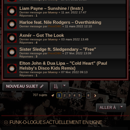
Liam Payne – Sunshine / (Instr.)
Dernier message par
bluesy
«
11 avr. 2022 17:47
Réponses :
1
Harloe feat. Nile Rodgers – Overthinking
Dernier message par
FrenCHIC
«
11 mars 2022 12:10
Axnér – Got The Look
Dernier message par
bluesy
«
03 mars 2022 13:46
Réponses :
4
Sister Sledge ft. Sledgendary – "Free"
Dernier message par
FrenCHIC
«
27 févr. 2022 13:08
Réponses :
3
Elton John & Dua Lipa – "Cold Heart" (Paul
Helsby's Disco Kids Remix)
Dernier message par
bluesy
«
07 févr. 2022 09:13
Réponses :
1
NOUVEAU SUJET
707 sujets
…
1
2
3
4
5
8
PAGE
1
SUR
8
SUIVANTE
ALLER À
FUNK-O-LOGUES ACTUELLEMENT EN LIGNE