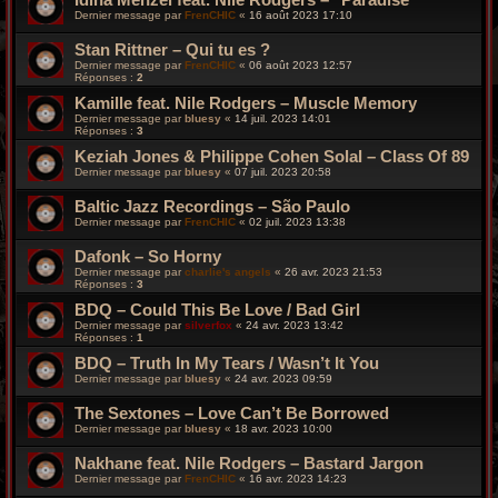
Dernier message par
FrenCHIC
«
16 août 2023 17:10
Stan Rittner – Qui tu es ?
Dernier message par
FrenCHIC
«
06 août 2023 12:57
Réponses :
2
Kamille feat. Nile Rodgers – Muscle Memory
Dernier message par
bluesy
«
14 juil. 2023 14:01
Réponses :
3
Keziah Jones & Philippe Cohen Solal – Class Of 89
Dernier message par
bluesy
«
07 juil. 2023 20:58
Baltic Jazz Recordings – São Paulo
Dernier message par
FrenCHIC
«
02 juil. 2023 13:38
Dafonk – So Horny
Dernier message par
charlie's angels
«
26 avr. 2023 21:53
Réponses :
3
BDQ – Could This Be Love / Bad Girl
Dernier message par
silverfox
«
24 avr. 2023 13:42
Réponses :
1
BDQ – Truth In My Tears / Wasn’t It You
Dernier message par
bluesy
«
24 avr. 2023 09:59
The Sextones – Love Can’t Be Borrowed
Dernier message par
bluesy
«
18 avr. 2023 10:00
Nakhane feat. Nile Rodgers – Bastard Jargon
Dernier message par
FrenCHIC
«
16 avr. 2023 14:23