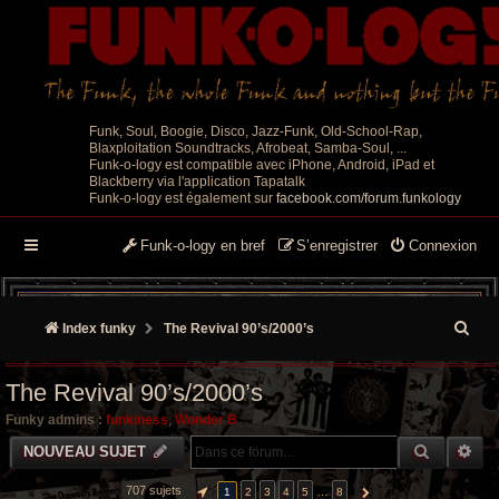
Funk, Soul, Boogie, Disco, Jazz-Funk, Old-School-Rap,
Blaxploitation Soundtracks, Afrobeat, Samba-Soul, ...
Funk-o-logy est compatible avec iPhone, Android, iPad et
Blackberry via l'application Tapatalk
Funk-o-logy est également sur
facebook.com/forum.funkology
Funk-o-logy en bref
S’enregistrer
Connexion
R
Index funky
The Revival 90’s/2000’s
e
The Revival 90’s/2000’s
c
Funky admins :
funkiness
,
Wonder B
h
RECHER
RE
NOUVEAU SUJET
e
707 sujets
…
1
2
3
4
5
8
PAGE
1
SUR
8
SUIVANTE