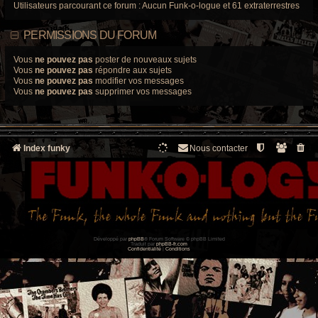
Utilisateurs parcourant ce forum : Aucun Funk-o-logue et 61 extraterrestres
PERMISSIONS DU FORUM
Vous
ne pouvez pas
poster de nouveaux sujets
Vous
ne pouvez pas
répondre aux sujets
Vous
ne pouvez pas
modifier vos messages
Vous
ne pouvez pas
supprimer vos messages
Index funky
Nous contacter
Développé par
phpBB
® Forum Software © phpBB Limited
Traduit par
phpBB-fr.com
Confidentialité
|
Conditions