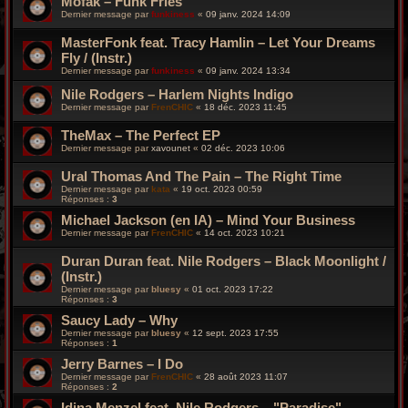
Mofak – Funk Fries
Dernier message par
funkiness
«
09 janv. 2024 14:09
MasterFonk feat. Tracy Hamlin – Let Your Dreams
Fly / (Instr.)
Dernier message par
funkiness
«
09 janv. 2024 13:34
Nile Rodgers – Harlem Nights Indigo
Dernier message par
FrenCHIC
«
18 déc. 2023 11:45
TheMax – The Perfect EP
Dernier message par
xavounet
«
02 déc. 2023 10:06
Ural Thomas And The Pain – The Right Time
Dernier message par
kata
«
19 oct. 2023 00:59
Réponses :
3
Michael Jackson (en IA) – Mind Your Business
Dernier message par
FrenCHIC
«
14 oct. 2023 10:21
Duran Duran feat. Nile Rodgers – Black Moonlight /
(Instr.)
Dernier message par
bluesy
«
01 oct. 2023 17:22
Réponses :
3
Saucy Lady – Why
Dernier message par
bluesy
«
12 sept. 2023 17:55
Réponses :
1
Jerry Barnes – I Do
Dernier message par
FrenCHIC
«
28 août 2023 11:07
Réponses :
2
Idina Menzel feat. Nile Rodgers – "Paradise"