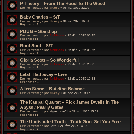
P-Theory – From The Hood To The Wood
Dernier message par
bluesy
«
08 mai 2026 22:02
Baby Charles – S/T
Dernier message par
bluesy
«
08 mai 2026 16:01
Réponses :
2
PBUG – Stand up
Dernier message par
funkiness
«
25 déc. 2025 09:45
Réponses :
5
Root Soul – S/T
Dernier message par
funkiness
«
25 déc. 2025 08:36
Réponses :
1
Gloria Scott – So Wonderful
Dernier message par
funkiness
«
22 déc. 2025 23:25
Réponses :
3
Lalah Hathaway – Live
Dernier message par
funkiness
«
22 déc. 2025 19:23
Réponses :
6
Allen Stone – Building Balance
Dernier message par
bluesy
«
09 nov. 2025 19:17
The Kanpai Quartet – Rick James Dwells In The
Abyss / Pearly Gates
Dernier message par
kilgoretrout74
«
28 mai 2025 15:58
Réponses :
5
The Undisputed Truth – Truth Gon' Set You Free
Dernier message par
Lozo
«
26 févr. 2025 14:33
Réponses :
2