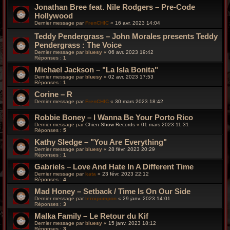
Jonathan Bree feat. Nile Rodgers – Pre-Code
Hollywood
Dernier message par
FrenCHIC
«
16 avr. 2023 14:04
Teddy Pendergrass – John Morales presents Teddy
Pendergrass : The Voice
Dernier message par
bluesy
«
06 avr. 2023 19:42
Réponses :
1
Michael Jackson – "La Isla Bonita"
Dernier message par
bluesy
«
02 avr. 2023 17:53
Réponses :
1
Corine – R
Dernier message par
FrenCHIC
«
30 mars 2023 18:42
Robbie Boney – I Wanna Be Your Porto Rico
Dernier message par
Chien Show Records
«
01 mars 2023 11:31
Réponses :
5
Kathy Sledge – "You Are Everything"
Dernier message par
bluesy
«
28 févr. 2023 20:29
Réponses :
1
Gabriels – Love And Hate In A Different Time
Dernier message par
kata
«
23 févr. 2023 22:12
Réponses :
4
Mad Honey – Setback / Time Is On Our Side
Dernier message par
leroipompon
«
29 janv. 2023 14:01
Réponses :
3
Malka Family – Le Retour du Kif
Dernier message par
bluesy
«
15 janv. 2023 18:12
Réponses :
3