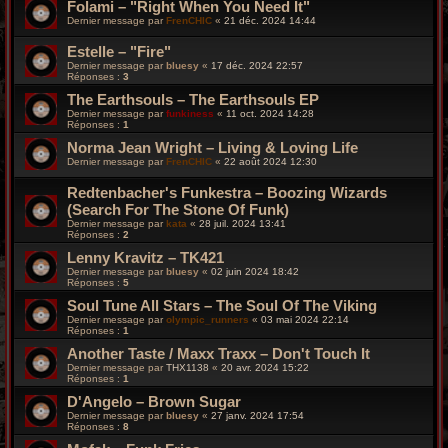
Folami – "Right When You Need It"
Dernier message par
FrenCHIC
«
21 déc. 2024 14:44
Estelle – "Fire"
Dernier message par
bluesy
«
17 déc. 2024 22:57
Réponses :
3
The Earthsouls – The Earthsouls EP
Dernier message par
funkiness
«
11 oct. 2024 14:28
Réponses :
1
Norma Jean Wright – Living & Loving Life
Dernier message par
FrenCHIC
«
22 août 2024 12:30
Redtenbacher's Funkestra – Boozing Wizards
(Search For The Stone Of Funk)
Dernier message par
kata
«
28 juil. 2024 13:41
Réponses :
2
Lenny Kravitz – TK421
Dernier message par
bluesy
«
02 juin 2024 18:42
Réponses :
5
Soul Tune All Stars – The Soul Of The Viking
Dernier message par
olympic_runners
«
03 mai 2024 22:14
Réponses :
1
Another Taste / Maxx Traxx ‎– Don't Touch It
Dernier message par
THX1138
«
20 avr. 2024 15:22
Réponses :
1
D'Angelo – Brown Sugar
Dernier message par
bluesy
«
27 janv. 2024 17:54
Réponses :
8