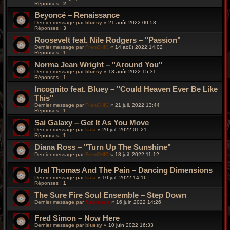
Réponses :
2
Beyoncé – Renaissance
Dernier message par
bluesy
«
21 août 2022 00:58
Réponses :
3
Roosevelt feat. Nile Rodgers – "Passion"
Dernier message par
FrenCHIC
«
14 août 2022 14:02
Réponses :
1
Norma Jean Wright – "Around You"
Dernier message par
bluesy
«
13 août 2022 15:31
Réponses :
1
Incognito feat. Bluey – "Could Heaven Ever Be Like
This"
Dernier message par
FrenCHIC
«
21 juil. 2022 13:44
Réponses :
1
Sai Galaxy – Get It As You Move
Dernier message par
kata
«
20 juil. 2022 01:21
Réponses :
1
Diana Ross – "Turn Up The Sunshine"
Dernier message par
FrenCHIC
«
18 juil. 2022 11:12
Ural Thomas And The Pain – Dancing Dimensions
Dernier message par
kata
«
10 juil. 2022 14:16
Réponses :
1
The Sure Fire Soul Ensemble – Step Down
Dernier message par
funkiness
«
16 juin 2022 14:26
Fred Simon – Now Here
Dernier message par
bluesy
«
10 juin 2022 16:33