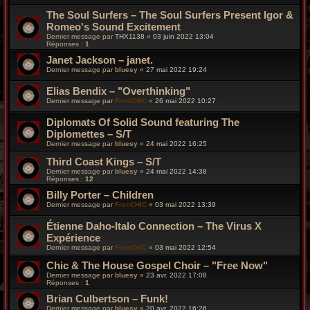
The Soul Surfers – The Soul Surfers Present Igor &
Romeo's Sound Excitement
Dernier message par
THX1138
«
03 juin 2022 13:04
Réponses :
1
Janet Jackson – janet.
Dernier message par
bluesy
«
27 mai 2022 19:24
Elias Bendix – "Overthinking"
Dernier message par
FrenCHIC
«
26 mai 2022 10:27
Diplomats Of Solid Sound featuring The
Diplomettes – S/T
Dernier message par
bluesy
«
24 mai 2022 16:25
Third Coast Kings – S/T
Dernier message par
bluesy
«
24 mai 2022 14:38
Réponses :
12
Billy Porter – Children
Dernier message par
FrenCHIC
«
03 mai 2022 13:39
Étienne Daho-Italo Connection – The Virus X
Expérience
Dernier message par
FrenCHIC
«
03 mai 2022 12:54
Chic & The House Gospel Choir – "Free Now"
Dernier message par
bluesy
«
23 avr. 2022 17:08
Réponses :
1
Brian Culbertson – Funk!
Dernier message par
bluesy
«
20 avr. 2022 16:26