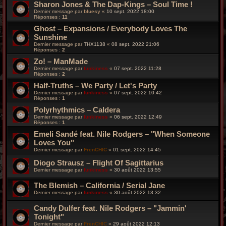
Sharon Jones & The Dap-Kings – Soul Time !
Dernier message par
bluesy
«
10 sept. 2022 18:00
Réponses :
11
Ghost – Expansions / Everybody Loves The
Sunshine
Dernier message par
THX1138
«
08 sept. 2022 21:06
Réponses :
2
Zo! – ManMade
Dernier message par
funkiness
«
07 sept. 2022 11:28
Réponses :
2
Half-Truths – We Party / Let's Party
Dernier message par
funkiness
«
07 sept. 2022 10:42
Réponses :
1
Polyrhythmics – Caldera
Dernier message par
funkiness
«
06 sept. 2022 12:49
Réponses :
1
Emeli Sandé feat. Nile Rodgers – "When Someone
Loves You"
Dernier message par
FrenCHIC
«
01 sept. 2022 14:45
Diogo Strausz – Flight Of Sagittarius
Dernier message par
funkiness
«
30 août 2022 13:55
The Blemish – California / Serial Jane
Dernier message par
funkiness
«
30 août 2022 13:32
Candy Dulfer feat. Nile Rodgers – "Jammin'
Tonight"
Dernier message par
FrenCHIC
«
29 août 2022 12:13