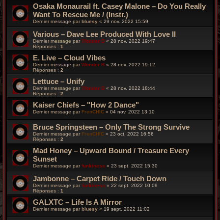
Osaka Monaurail ft. Casey Malone – Do You Really
Want To Rescue Me / (Instr.)
Dernier message par
bluesy
«
29 nov. 2022 15:59
Various – Dave Lee Produced With Love II
Dernier message par
Wonder B
«
28 nov. 2022 19:47
Réponses :
1
E. Live – Cloud Vibes
Dernier message par
Wonder B
«
28 nov. 2022 19:12
Réponses :
2
Lettuce – Unify
Dernier message par
Wonder B
«
28 nov. 2022 18:44
Réponses :
2
Kaiser Chiefs – "How 2 Dance"
Dernier message par
FrenCHIC
«
04 nov. 2022 13:10
Bruce Springsteen – Only The Strong Survive
Dernier message par
FrenCHIC
«
23 oct. 2022 16:56
Réponses :
2
Mad Honey – Upward Bound / Treasure Every
Sunset
Dernier message par
funkiness
«
23 sept. 2022 15:30
Jambonne – Carpet Ride / Touch Down
Dernier message par
funkiness
«
22 sept. 2022 10:09
Réponses :
1
GALXTC – Life Is A Mirror
Dernier message par
bluesy
«
19 sept. 2022 11:02