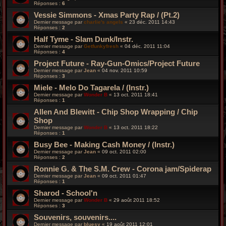
Réponses :
6
Vessie Simmons - Xmas Party Rap / (Pt.2)
Dernier message par
charlie's angels
«
23 déc. 2011 14:43
Réponses :
2
Half Tyme - Slam Dunk/Instr.
Dernier message par
Getfunkyfresh
«
04 déc. 2011 11:04
Réponses :
4
Project Future - Ray-Gun-Omics/Project Future
Dernier message par
Jean
«
04 nov. 2011 10:59
Réponses :
3
Miele - Melo Do Tagarela / (Instr.)
Dernier message par
Wonder B
«
13 oct. 2011 18:41
Réponses :
1
Allen And Blewitt - Chip Shop Wrapping / Chip
Shop
Dernier message par
Wonder B
«
13 oct. 2011 18:22
Réponses :
1
Busy Bee - Making Cash Money / (Instr.)
Dernier message par
Jean
«
09 oct. 2011 02:00
Réponses :
2
Ronnie G. & The S.M. Crew - Corona jam/Spiderap
Dernier message par
Jean
«
09 oct. 2011 01:47
Réponses :
1
Sharod - School'n
Dernier message par
Wonder B
«
29 août 2011 18:52
Réponses :
3
Souvenirs, souvenirs....
Dernier message par
bluesy
«
19 août 2011 12:01