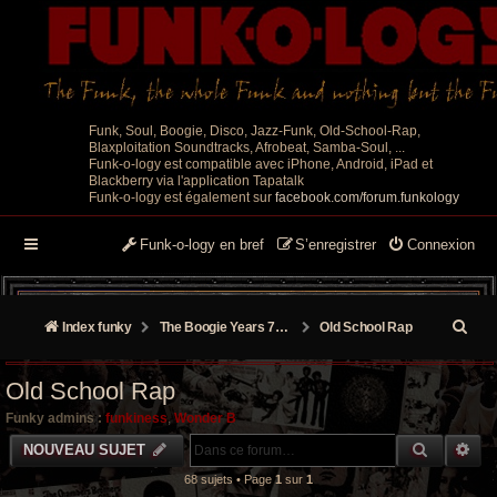
Funk, Soul, Boogie, Disco, Jazz-Funk, Old-School-Rap,
Blaxploitation Soundtracks, Afrobeat, Samba-Soul, ...
Funk-o-logy est compatible avec iPhone, Android, iPad et
Blackberry via l'application Tapatalk
Funk-o-logy est également sur
facebook.com/forum.funkology
Funk-o-logy en bref
S’enregistrer
Connexion
R
Index funky
The Boogie Years 70’s/80’s
Old School Rap
e
Old School Rap
c
Funky admins :
funkiness
,
Wonder B
h
RECHER
RE
NOUVEAU SUJET
e
68 sujets • Page
1
sur
1