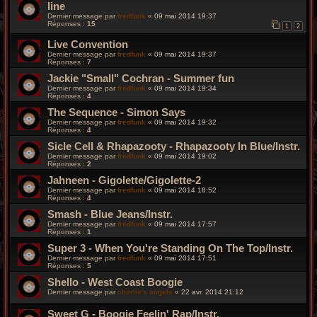
line
Dernier message par
fredfunk
«
09 mai 2014 19:37
Réponses :
15
1
2
Live Convention
Dernier message par
fredfunk
«
09 mai 2014 19:37
Réponses :
7
Jackie "Small" Cochran - Summer fun
Dernier message par
fredfunk
«
09 mai 2014 19:34
Réponses :
4
The Sequence - Simon Says
Dernier message par
fredfunk
«
09 mai 2014 19:32
Réponses :
4
Sicle Cell & Rhapazooty - Rhapazooty In Blue/Instr.
Dernier message par
fredfunk
«
09 mai 2014 19:02
Réponses :
2
Jahneen - Gigolette/Gigolette-2
Dernier message par
fredfunk
«
09 mai 2014 18:52
Réponses :
4
Smash - Blue Jeans/Instr.
Dernier message par
fredfunk
«
09 mai 2014 17:57
Réponses :
1
Super 3 - When You're Standing On The Top/Instr.
Dernier message par
fredfunk
«
09 mai 2014 17:51
Réponses :
5
Shello - West Coast Boogie
Dernier message par
charlie's angels
«
22 avr. 2014 21:12
Sweet G - Boogie Feelin' Rap/Instr.