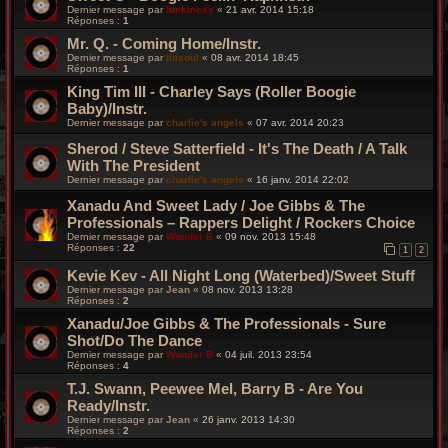
Dernier message par
funkiness
«
21 avr. 2014 15:18
Réponses :
1
Mr. Q. - Coming Home/Instr.
Dernier message par
titisoul
«
08 avr. 2014 18:45
Réponses :
1
King Tim III - Charley Says (Roller Boogie
Baby)/Instr.
Dernier message par
charlie's angels
«
07 avr. 2014 20:23
Sherod / Steve Satterfield - It's The Death / A Talk
With The President
Dernier message par
charlie's angels
«
16 janv. 2014 22:02
Xanadu And Sweet Lady / Joe Gibbs & The
Professionals – Rappers Delight / Rockers Choice
Dernier message par
Wonder B
«
09 nov. 2013 15:48
Réponses :
22
1
2
Kevie Kev - All Night Long (Waterbed)/Sweet Stuff
Dernier message par
Jean
«
08 nov. 2013 13:28
Réponses :
2
Xanadu/Joe Gibbs & The Professionals - Sure
Shot/Do The Dance
Dernier message par
Wonder B
«
04 juil. 2013 23:54
Réponses :
4
T.J. Swann, Peewee Mel, Barry B - Are You
Ready/Instr.
Dernier message par
Jean
«
26 janv. 2013 14:30
Réponses :
2