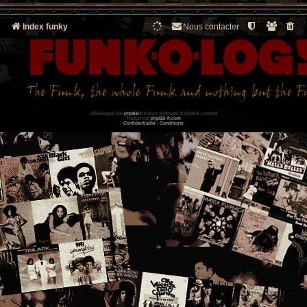
Index funky
Nous contacter
Développé par
phpBB
® Forum Software © phpBB Limited
Traduit par
phpBB-fr.com
Confidentialité
|
Conditions