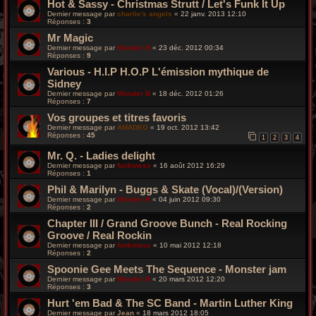
Hot & Sassy - Christmas Strutt / Let's Funk It Up
Dernier message par
charlie's angels
«
22 janv. 2013 12:10
Réponses :
3
Mr Magic
Dernier message par
Wonder B
«
23 déc. 2012 00:34
Réponses :
9
Various - H.I.P H.O.P L'émission mythique de
Sidney
Dernier message par
Wonder B
«
18 déc. 2012 01:26
Réponses :
7
Vos groupes et titres favoris
Dernier message par
AMADEO
«
19 oct. 2012 13:42
Réponses :
45
1
2
3
4
Mr. Q. - Ladies delight
Dernier message par
funkiness
«
16 août 2012 16:29
Réponses :
1
Phil & Marilyn - Buggs & Skate (Vocal)/(Version)
Dernier message par
Wonder B
«
04 juin 2012 09:30
Réponses :
2
Chapter III / Grand Groove Bunch - Real Rocking
Groove / Real Rockin
Dernier message par
funkiness
«
10 mai 2012 12:18
Réponses :
2
Spoonie Gee Meets The Sequence - Monster jam
Dernier message par
Wonder B
«
20 mars 2012 12:20
Réponses :
3
Hurt 'em Bad & The SC Band - Martin Luther King
Dernier message par
Jean
«
18 mars 2012 18:05