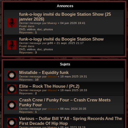
r
Annonces
c
funk-o-logy invité du Boogie Station Show (25
janvier 2026)
h
Dernier message par
bluesy
«
04 juin 2026 19:41
Posté dans
e
DVD, vidéos, doc, photos
Réponses :
1
g
funk-o-logy invité du Boogie Station Show
Dernier message par
jp86
«
21 sept. 2025 21:17
Posté dans
r
DVD, vidéos, doc, photos
Réponses :
3
o
Sujets
o
Mistafide – Equidity funk
v
Dernier message par
titisoul
«
18 mars 2025 19:31
Réponses :
10
y
Elite – Rock The House / (Pt.2)
Dernier message par
titisoul
«
18 mars 2025 18:33
Réponses :
2
Crash Crew / Funky Four – Crash Crew Meets
Funky Four
Dernier message par
titisoul
«
06 nov. 2024 20:35
Réponses :
1
Various – Dollar Bill Y'All - Spring Records And The
First Decade Of Hip Hop
Dernier message par
bluesy
«
06 avr. 2023 19:19