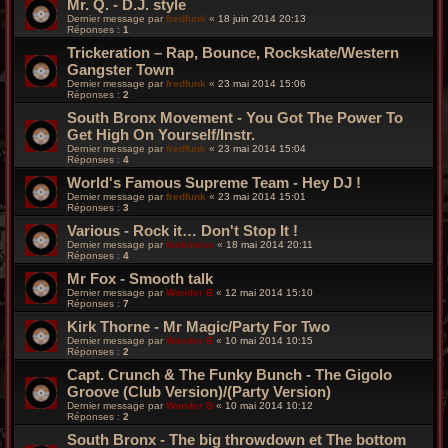
Mr. Q. - D.J. style
Dernier message par
fredfunk
«
18 juin 2014 20:13
Réponses :
1
Trickeration ‎– Rap, Bounce, Rockskate/Western
Gangster Town
Dernier message par
fredfunk
«
23 mai 2014 15:06
Réponses :
2
South Bronx Movement - You Got The Power To
Get High On Yourself/Instr.
Dernier message par
fredfunk
«
23 mai 2014 15:04
Réponses :
4
World's Famous Supreme Team - Hey DJ !
Dernier message par
fredfunk
«
23 mai 2014 15:01
Réponses :
3
Various - Rock it… Don't Stop It !
Dernier message par
funkiness
«
18 mai 2014 20:11
Réponses :
4
Mr Fox - Smooth talk
Dernier message par
Wonder B
«
12 mai 2014 15:10
Réponses :
7
Kirk Thorne - Mr Magic/Party For Two
Dernier message par
Wonder B
«
10 mai 2014 10:15
Réponses :
2
Capt. Crunch & The Funky Bunch - The Gigolo
Groove (Club Version)/(Party Version)
Dernier message par
Wonder B
«
10 mai 2014 10:12
Réponses :
2
South Bronx - The big throwdown et The bottom