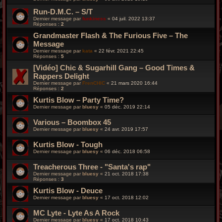
Run-D.M.C. – S/T
Dernier message par
funkiness
«
04 juil. 2022 13:37
Réponses :
2
Grandmaster Flash & The Furious Five – The
Message
Dernier message par
kata
«
22 févr. 2021 22:45
Réponses :
5
[Vidéo] Chic & Sugarhill Gang – Good Times &
Rappers Delight
Dernier message par
FrenCHIC
«
21 mars 2020 16:44
Réponses :
2
Kurtis Blow – Party Time?
Dernier message par
bluesy
«
05 déc. 2019 22:14
Various – Boombox 45
Dernier message par
bluesy
«
24 avr. 2019 17:57
Kurtis Blow - Tough
Dernier message par
bluesy
«
06 déc. 2018 06:58
Treacherous Three - "Santa's rap"
Dernier message par
bluesy
«
21 oct. 2018 17:38
Réponses :
3
Kurtis Blow - Deuce
Dernier message par
bluesy
«
17 oct. 2018 12:02
MC Lyte ‎- Lyte As A Rock
Dernier message par
bluesy
«
17 oct. 2018 10:43