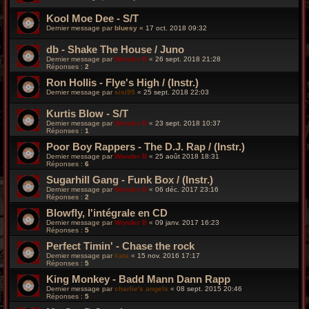
Kool Moe Dee - S/T
Dernier message par
bluesy
«
17 oct. 2018 09:32
db - Shake The House / Juno
Dernier message par
Wonder B
«
26 sept. 2018 21:28
Réponses :
2
Ron Hollis - Flye's High / (Instr.)
Dernier message par
sisi95
«
25 sept. 2018 22:03
Kurtis Blow - S/T
Dernier message par
Wonder B
«
23 sept. 2018 10:37
Réponses :
1
Poor Boy Rappers ‎- The D.J. Rap / (Instr.)
Dernier message par
Wonder B
«
25 août 2018 18:31
Réponses :
6
Sugarhill Gang - Funk Box / (Instr.)
Dernier message par
Wonder B
«
06 déc. 2017 23:16
Réponses :
2
Blowfly, l'intégrale en CD
Dernier message par
Wonder B
«
09 janv. 2017 16:23
Réponses :
5
Perfect Timin' - Chase the rock
Dernier message par
kata
«
15 nov. 2016 17:17
Réponses :
5
King Monkey - Badd Mann Dann Rapp
Dernier message par
charlie's angels
«
08 sept. 2015 20:46
Réponses :
5