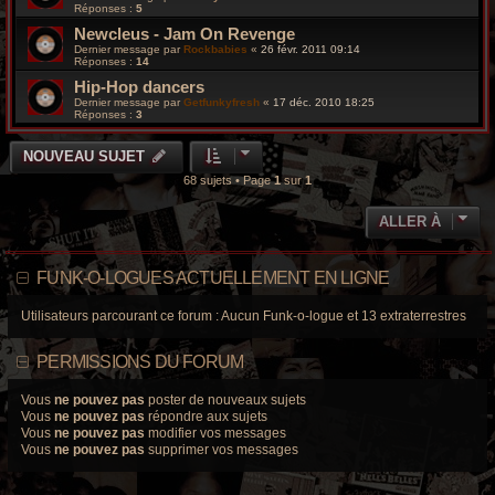
Réponses :
5
Newcleus - Jam On Revenge
Dernier message par
Rockbabies
«
26 févr. 2011 09:14
Réponses :
14
Hip-Hop dancers
Dernier message par
Getfunkyfresh
«
17 déc. 2010 18:25
Réponses :
3
NOUVEAU SUJET
68 sujets • Page
1
sur
1
ALLER À
FUNK-O-LOGUES ACTUELLEMENT EN LIGNE
Utilisateurs parcourant ce forum : Aucun Funk-o-logue et 13 extraterrestres
PERMISSIONS DU FORUM
Vous
ne pouvez pas
poster de nouveaux sujets
Vous
ne pouvez pas
répondre aux sujets
Vous
ne pouvez pas
modifier vos messages
Vous
ne pouvez pas
supprimer vos messages