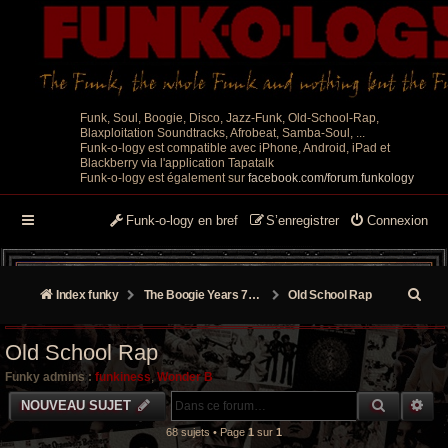
Funk, Soul, Boogie, Disco, Jazz-Funk, Old-School-Rap,
Blaxploitation Soundtracks, Afrobeat, Samba-Soul, ...
Funk-o-logy est compatible avec iPhone, Android, iPad et
Blackberry via l'application Tapatalk
Funk-o-logy est également sur
facebook.com/forum.funkology
Funk-o-logy en bref
S’enregistrer
Connexion
R
Index funky
The Boogie Years 70’s/80’s
Old School Rap
e
Old School Rap
c
Funky admins :
funkiness
,
Wonder B
h
RECHER
RE
NOUVEAU SUJET
e
68 sujets • Page
1
sur
1