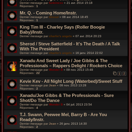
Dernier message par
funkiness
«
21 avr. 2014 15:18
Réponses :
1
Mr. Q. - Coming Home/Instr.
Dernier message par
titisoul
«
08 avr. 2014 18:45
Réponses :
1
King Tim III - Charley Says (Roller Boogie
Baby)/Instr.
Dernier message par
charlie's angels
«
07 avr. 2014 20:23
Sherod / Steve Satterfield - It's The Death / A Talk
With The President
Dernier message par
charlie's angels
«
16 janv. 2014 22:02
Xanadu And Sweet Lady / Joe Gibbs & The
Professionals – Rappers Delight / Rockers Choice
Dernier message par
Wonder B
«
09 nov. 2013 15:48
Réponses :
22
1
2
Kevie Kev - All Night Long (Waterbed)/Sweet Stuff
Dernier message par
Jean
«
08 nov. 2013 13:28
Réponses :
2
Xanadu/Joe Gibbs & The Professionals - Sure
Shot/Do The Dance
Dernier message par
Wonder B
«
04 juil. 2013 23:54
Réponses :
4
T.J. Swann, Peewee Mel, Barry B - Are You
Ready/Instr.
Dernier message par
Jean
«
26 janv. 2013 14:30
Réponses :
2