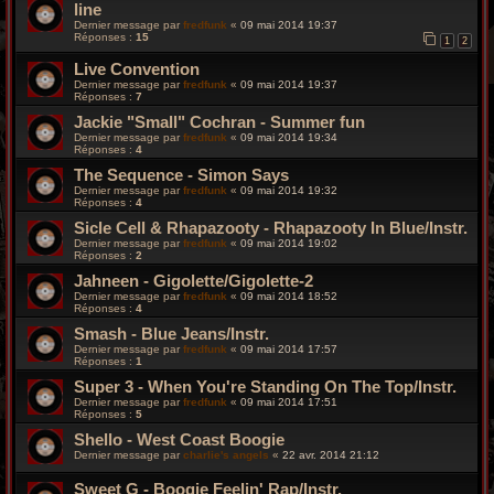
line
Dernier message par
fredfunk
«
09 mai 2014 19:37
Réponses :
15
1
2
Live Convention
Dernier message par
fredfunk
«
09 mai 2014 19:37
Réponses :
7
Jackie "Small" Cochran - Summer fun
Dernier message par
fredfunk
«
09 mai 2014 19:34
Réponses :
4
The Sequence - Simon Says
Dernier message par
fredfunk
«
09 mai 2014 19:32
Réponses :
4
Sicle Cell & Rhapazooty - Rhapazooty In Blue/Instr.
Dernier message par
fredfunk
«
09 mai 2014 19:02
Réponses :
2
Jahneen - Gigolette/Gigolette-2
Dernier message par
fredfunk
«
09 mai 2014 18:52
Réponses :
4
Smash - Blue Jeans/Instr.
Dernier message par
fredfunk
«
09 mai 2014 17:57
Réponses :
1
Super 3 - When You're Standing On The Top/Instr.
Dernier message par
fredfunk
«
09 mai 2014 17:51
Réponses :
5
Shello - West Coast Boogie
Dernier message par
charlie's angels
«
22 avr. 2014 21:12
Sweet G - Boogie Feelin' Rap/Instr.