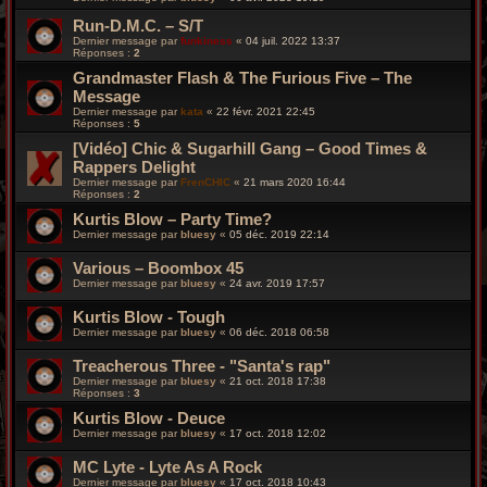
Run-D.M.C. – S/T
Dernier message par
funkiness
«
04 juil. 2022 13:37
Réponses :
2
Grandmaster Flash & The Furious Five – The
Message
Dernier message par
kata
«
22 févr. 2021 22:45
Réponses :
5
[Vidéo] Chic & Sugarhill Gang – Good Times &
Rappers Delight
Dernier message par
FrenCHIC
«
21 mars 2020 16:44
Réponses :
2
Kurtis Blow – Party Time?
Dernier message par
bluesy
«
05 déc. 2019 22:14
Various – Boombox 45
Dernier message par
bluesy
«
24 avr. 2019 17:57
Kurtis Blow - Tough
Dernier message par
bluesy
«
06 déc. 2018 06:58
Treacherous Three - "Santa's rap"
Dernier message par
bluesy
«
21 oct. 2018 17:38
Réponses :
3
Kurtis Blow - Deuce
Dernier message par
bluesy
«
17 oct. 2018 12:02
MC Lyte ‎- Lyte As A Rock
Dernier message par
bluesy
«
17 oct. 2018 10:43