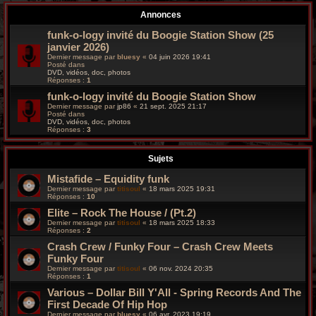
r
Annonces
c
funk-o-logy invité du Boogie Station Show (25
janvier 2026)
h
Dernier message par
bluesy
«
04 juin 2026 19:41
Posté dans
e
DVD, vidéos, doc, photos
Réponses :
1
g
funk-o-logy invité du Boogie Station Show
Dernier message par
jp86
«
21 sept. 2025 21:17
Posté dans
r
DVD, vidéos, doc, photos
Réponses :
3
o
Sujets
o
Mistafide – Equidity funk
v
Dernier message par
titisoul
«
18 mars 2025 19:31
Réponses :
10
y
Elite – Rock The House / (Pt.2)
Dernier message par
titisoul
«
18 mars 2025 18:33
Réponses :
2
Crash Crew / Funky Four – Crash Crew Meets
Funky Four
Dernier message par
titisoul
«
06 nov. 2024 20:35
Réponses :
1
Various – Dollar Bill Y'All - Spring Records And The
First Decade Of Hip Hop
Dernier message par
bluesy
«
06 avr. 2023 19:19