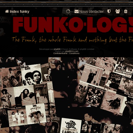
Index funky
Nous contacter
Développé par
phpBB
® Forum Software © phpBB Limited
Traduit par
phpBB-fr.com
Confidentialité
|
Conditions