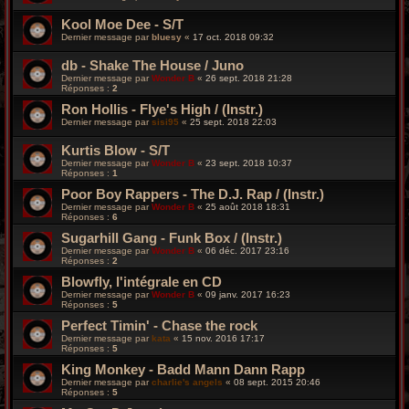
Kool Moe Dee - S/T
Dernier message par
bluesy
«
17 oct. 2018 09:32
db - Shake The House / Juno
Dernier message par
Wonder B
«
26 sept. 2018 21:28
Réponses :
2
Ron Hollis - Flye's High / (Instr.)
Dernier message par
sisi95
«
25 sept. 2018 22:03
Kurtis Blow - S/T
Dernier message par
Wonder B
«
23 sept. 2018 10:37
Réponses :
1
Poor Boy Rappers ‎- The D.J. Rap / (Instr.)
Dernier message par
Wonder B
«
25 août 2018 18:31
Réponses :
6
Sugarhill Gang - Funk Box / (Instr.)
Dernier message par
Wonder B
«
06 déc. 2017 23:16
Réponses :
2
Blowfly, l'intégrale en CD
Dernier message par
Wonder B
«
09 janv. 2017 16:23
Réponses :
5
Perfect Timin' - Chase the rock
Dernier message par
kata
«
15 nov. 2016 17:17
Réponses :
5
King Monkey - Badd Mann Dann Rapp
Dernier message par
charlie's angels
«
08 sept. 2015 20:46
Réponses :
5