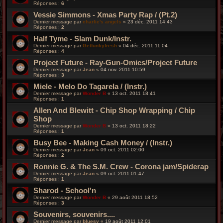
Réponses :
6
Vessie Simmons - Xmas Party Rap / (Pt.2)
Dernier message par
charlie's angels
«
23 déc. 2011 14:43
Réponses :
2
Half Tyme - Slam Dunk/Instr.
Dernier message par
Getfunkyfresh
«
04 déc. 2011 11:04
Réponses :
4
Project Future - Ray-Gun-Omics/Project Future
Dernier message par
Jean
«
04 nov. 2011 10:59
Réponses :
3
Miele - Melo Do Tagarela / (Instr.)
Dernier message par
Wonder B
«
13 oct. 2011 18:41
Réponses :
1
Allen And Blewitt - Chip Shop Wrapping / Chip
Shop
Dernier message par
Wonder B
«
13 oct. 2011 18:22
Réponses :
1
Busy Bee - Making Cash Money / (Instr.)
Dernier message par
Jean
«
09 oct. 2011 02:00
Réponses :
2
Ronnie G. & The S.M. Crew - Corona jam/Spiderap
Dernier message par
Jean
«
09 oct. 2011 01:47
Réponses :
1
Sharod - School'n
Dernier message par
Wonder B
«
29 août 2011 18:52
Réponses :
3
Souvenirs, souvenirs....
Dernier message par
bluesy
«
19 août 2011 12:01