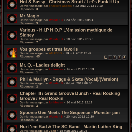
Hot & Sassy - Christmas Strutt / Let's Funk It Up
Dernier message par
charlie's angels
«
22 janv. 2013 12:10
Réponses :
3
Mr Magic
Dernier message par
Wonder B
«
23 déc. 2012 00:34
Réponses :
9
Various - H.I.P H.O.P L'émission mythique de
Sidney
Dernier message par
Wonder B
«
18 déc. 2012 01:26
Réponses :
7
Vos groupes et titres favoris
Dernier message par
AMADEO
«
19 oct. 2012 13:42
Réponses :
45
1
2
3
4
Mr. Q. - Ladies delight
Dernier message par
funkiness
«
16 août 2012 16:29
Réponses :
1
Phil & Marilyn - Buggs & Skate (Vocal)/(Version)
Dernier message par
Wonder B
«
04 juin 2012 09:30
Réponses :
2
Chapter III / Grand Groove Bunch - Real Rocking
Groove / Real Rockin
Dernier message par
funkiness
«
10 mai 2012 12:18
Réponses :
2
Spoonie Gee Meets The Sequence - Monster jam
Dernier message par
Wonder B
«
20 mars 2012 12:20
Réponses :
3
Hurt 'em Bad & The SC Band - Martin Luther King
Dernier message par
Jean
«
18 mars 2012 18:05