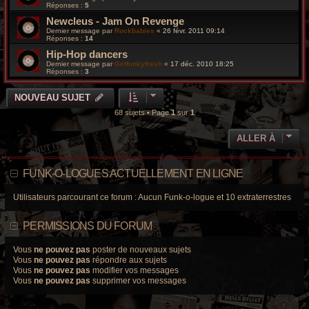
Réponses :
5
Newcleus - Jam On Revenge
Dernier message par
Rockbabies
«
26 févr. 2011 09:14
Réponses :
14
Hip-Hop dancers
Dernier message par
Getfunkyfresh
«
17 déc. 2010 18:25
Réponses :
3
NOUVEAU SUJET
68 sujets • Page
1
sur
1
ALLER À
FUNK-O-LOGUES ACTUELLEMENT EN LIGNE
Utilisateurs parcourant ce forum : Aucun Funk-o-logue et 10 extraterrestres
PERMISSIONS DU FORUM
Vous
ne pouvez pas
poster de nouveaux sujets
Vous
ne pouvez pas
répondre aux sujets
Vous
ne pouvez pas
modifier vos messages
Vous
ne pouvez pas
supprimer vos messages