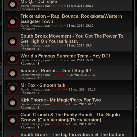
Mr. Q. - D.J. style
Dernier message par
fredfunk
«
18 juin 2014 20:13
Réponses :
1
Trickeration ‎– Rap, Bounce, Rockskate/Western
Gangster Town
Dernier message par
fredfunk
«
23 mai 2014 15:06
Réponses :
2
South Bronx Movement - You Got The Power To
Get High On Yourself/Instr.
Dernier message par
fredfunk
«
23 mai 2014 15:04
Réponses :
4
World's Famous Supreme Team - Hey DJ !
Dernier message par
fredfunk
«
23 mai 2014 15:01
Réponses :
3
Various - Rock it… Don't Stop It !
Dernier message par
funkiness
«
18 mai 2014 20:11
Réponses :
4
Mr Fox - Smooth talk
Dernier message par
Wonder B
«
12 mai 2014 15:10
Réponses :
7
Kirk Thorne - Mr Magic/Party For Two
Dernier message par
Wonder B
«
10 mai 2014 10:15
Réponses :
2
Capt. Crunch & The Funky Bunch - The Gigolo
Groove (Club Version)/(Party Version)
Dernier message par
Wonder B
«
10 mai 2014 10:12
Réponses :
2
South Bronx - The big throwdown et The bottom