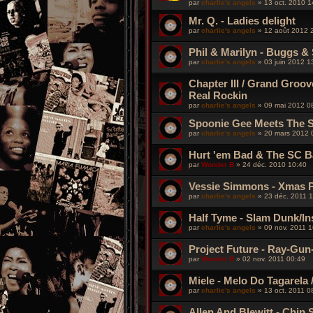
par
charlie's angels
»
13 oct. 2010 1
Mr. Q. - Ladies delight
par
charlie's angels
»
12 août 2012 
Phil & Marilyn - Buggs & 
par
charlie's angels
»
03 juin 2012 1
Chapter III / Grand Groo
Real Rockin
par
charlie's angels
»
09 mai 2012 0
Spoonie Gee Meets The S
par
charlie's angels
»
20 mars 2012 
Hurt 'em Bad & The SC Ba
par
Wonder B
»
24 déc. 2010 10:40
Vessie Simmons - Xmas Pa
par
charlie's angels
»
23 déc. 2011 1
Half Tyme - Slam Dunk/Ins
par
charlie's angels
»
09 nov. 2011 1
Project Future - Ray-Gun
par
Wonder B
»
02 nov. 2011 00:49
Miele - Melo Do Tagarela / 
par
charlie's angels
»
13 oct. 2011 0
Allen And Blewitt - Chip