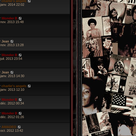
r
charlie's angels
 janv. 2014 22:02
r
Wonder B
 nov. 2013 15:48
r
Jean
 nov. 2013 13:28
r
Wonder B
juil. 2013 23:54
r
Jean
 janv. 2013 14:30
r
charlie's angels
 janv. 2013 12:10
r
Wonder B
 déc. 2012 00:34
r
Wonder B
 déc. 2012 01:26
r
AMADEO
 oct. 2012 13:42