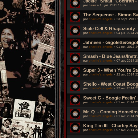
Jackie "Small" Cochran 
par
Jean
»
10 juil. 2011 16:09
The Sequence - Simon S
par
charlie's angels
»
23 sept. 2011 
Sicle Cell & Rhapazooty -
par
charlie's angels
»
04 juil. 2013 2
Jahneen - Gigolette/Gigol
par
charlie's angels
»
01 oct. 2013 2
Smash - Blue Jeans/Instr.
par
charlie's angels
»
07 avr. 2014 2
Super 3 - When You're St
par
charlie's angels
»
22 avr. 2014 2
Shello - West Coast Boog
par
charlie's angels
»
22 avr. 2014 2
Sweet G - Boogie Feelin' 
par
charlie's angels
»
01 avr. 2014 2
Mr. Q. - Coming Home/Ins
par
charlie's angels
»
01 avr. 2014 2
King Tim III - Charley Say
par
charlie's angels
»
07 avr. 2014 2