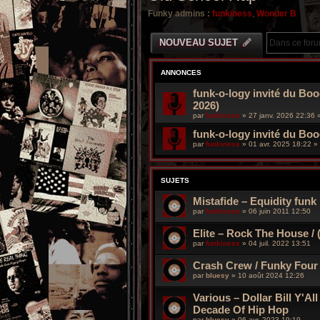
Funky admins :
funkiness
,
Wonder B
NOUVEAU SUJET
ANNONCES
funk-o-logy invité du Boo
2026)
par
funkiness
»
27 janv. 2026 22:36
»
funk-o-logy invité du Bo
par
funkiness
»
01 avr. 2025 18:22
» 
SUJETS
Mistafide – Equidity funk
par
funkiness
»
06 juin 2011 12:50
Elite – Rock The House / (
par
funkiness
»
04 juil. 2022 13:51
Crash Crew / Funky Four
par
bluesy
»
10 août 2024 12:26
Various – Dollar Bill Y'Al
Decade Of Hip Hop
par
bluesy
»
06 avr. 2023 19:19