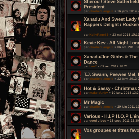
Sherod / Steve Satterfield
President
par
charlie's angels
»
16 janv. 2014 
Xanadu And Sweet Lady /
Rappers Delight / Rocker
par
KellyPage69
»
23 mai 2013 15:1
Kevie Kev - All Night Lon
par
charlie's angels
»
06 oct. 2013 2
Xanadu/Joe Gibbs & The 
Dance
par
Leo7
»
09 avr. 2012 18:21
T.J. Swann, Peewee Mel, B
par
charlie's angels
»
22 janv. 2013 
Hot & Sassy - Christmas S
par
makeitfunky
»
19 janv. 2013 13:
Mr Magic
par
charlie's angels
»
29 juin 2011 1
Various - H.I.P H.O.P L'
par
good vibes
»
13 sept. 2011 22:30
Vos groupes et titres favo