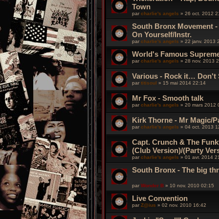
Town
par
charlie's angels
»
26 oct. 2012 2
South Bronx Movement - 
On Yourself/Instr.
par
charlie's angels
»
22 janv. 2013 
World's Famous Supreme 
par
charlie's angels
»
28 nov. 2013 
Various - Rock it… Don't S
par
titisoul
»
15 mai 2014 22:14
Mr Fox - Smooth talk
par
charlie's angels
»
20 mars 2012 
Kirk Thorne - Mr Magic/P
par
charlie's angels
»
04 oct. 2013 1
Capt. Crunch & The Funk
(Club Version)/(Party Ver
par
charlie's angels
»
01 avr. 2014 2
South Bronx - The big th
par
Wonder B
»
10 nov. 2010 02:15
Live Convention
par
Z@ius
»
02 nov. 2010 16:42