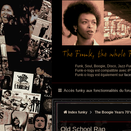
Funk, Soul, Boogie, Disco, Jazz-Fu
Funk-o-logy est compatible avec iPh
Funk-o-logy est également sur
fac
Accès funky aux fonctionnalités du for
Index funky
The Boogie Years 70’
Old School Rap