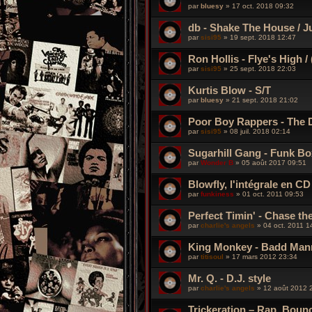
par
bluesy
»
17 oct. 2018 09:32
db - Shake The House / J
par
sisi95
»
19 sept. 2018 12:47
Ron Hollis - Flye's High / (
par
sisi95
»
25 sept. 2018 22:03
Kurtis Blow - S/T
par
bluesy
»
21 sept. 2018 21:02
Poor Boy Rappers ‎- The D.
par
sisi95
»
08 juil. 2018 02:14
Sugarhill Gang - Funk Box 
par
Wonder B
»
05 août 2017 09:51
Blowfly, l'intégrale en CD
par
funkiness
»
01 oct. 2011 09:53
Perfect Timin' - Chase th
par
charlie's angels
»
04 oct. 2011 1
King Monkey - Badd Man
par
titisoul
»
17 mars 2012 23:34
Mr. Q. - D.J. style
par
charlie's angels
»
12 août 2012 
Trickeration ‎– Rap, Bou