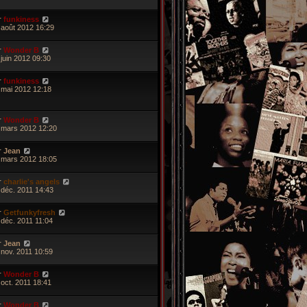
r
funkiness
 août 2012 16:29
r
Wonder B
 juin 2012 09:30
r
funkiness
 mai 2012 12:18
r
Wonder B
 mars 2012 12:20
r
Jean
 mars 2012 18:05
r
charlie's angels
 déc. 2011 14:43
r
Getfunkyfresh
 déc. 2011 11:04
r
Jean
 nov. 2011 10:59
r
Wonder B
 oct. 2011 18:41
r
Wonder B