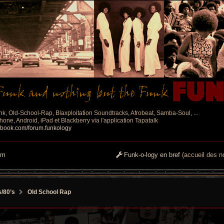
nk, Old-School-Rap, Blaxploitation Soundtracks, Afrobeat, Samba-Soul, ...
one, Android, iPad et Blackberry via l'application Tapatalk
ebook.com/forum.funkology
um
Funk-o-logy en bref
(accueil des no
s/80’s
Old School Rap