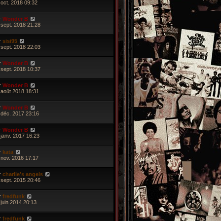
 oct. 2018 09:32
r
Wonder B
 sept. 2018 21:28
r
sisi95
 sept. 2018 22:03
r
Wonder B
 sept. 2018 10:37
r
Wonder B
 août 2018 18:31
r
Wonder B
 déc. 2017 23:16
r
Wonder B
 janv. 2017 16:23
r
kata
 nov. 2016 17:17
r
charlie's angels
 sept. 2015 20:46
r
fredfunk
 juin 2014 20:13
r
fredfunk