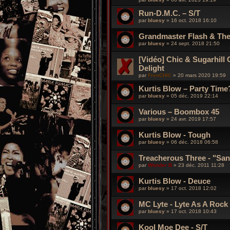
Run-D.M.C. – S/T
par
bluesy
»
16 oct. 2018 16:10
Grandmaster Flash & The
par
bluesy
»
24 sept. 2018 21:50
[Vidéo] Chic & Sugarhil
Delight
par
FrenCHIC
»
20 mars 2020 19:59
Kurtis Blow – Party Time
par
bluesy
»
05 déc. 2019 22:14
Various – Boombox 45
par
bluesy
»
24 avr. 2019 17:57
Kurtis Blow - Tough
par
bluesy
»
06 déc. 2018 06:58
Treacherous Three - "San
par
Wonder B
»
23 déc. 2011 11:28
Kurtis Blow - Deuce
par
bluesy
»
17 oct. 2018 12:02
MC Lyte ‎- Lyte As A Rock
par
bluesy
»
17 oct. 2018 10:43
Kool Moe Dee - S/T