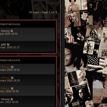
68 sujets • Page
1
sur
1
ERNIER MESSAGE
r
bluesy
 juin 2026 19:41
r
jp86
 sept. 2025 21:17
ERNIER MESSAGE
r
titisoul
 mars 2025 19:31
r
titisoul
 mars 2025 18:33
r
titisoul
 nov. 2024 20:35
r
bluesy
 avr. 2023 19:19