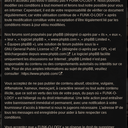
alors n’accédez pas et/ou n’utilisez pas « FUNK-O-LOGY ». Nous pouvons
r
modifier ces conditions à tout moment et ferons tout notre possible pour vous
en informer. Cependant, il est de votre responsabilité de vérifier ce document
c
régulièrement, car votre utilisation continue de « FUNK-O-LOGY » après
h
toute modification constitue votre acceptation d’être légalement lié par les
conditions mises à jour et/ou modifiées.
e
Nos forums sont propulsés par phpBB (désigné ci-après par « ils », « eux »,
g
« leur », « logiciel phpBB », « www.phpbb.com », « phpBB Limited »,
« Équipes phpBB »), une solution de forum publiée sous la «
r
GNU General Public License v2
» (désignée ci-après par « GPL ») et
téléchargeable depuis
www.phpbb.com
. Le logiciel phpBB facilite
o
uniquement les discussions sur Internet ; phpBB Limited n’est pas
responsable du contenu ou des comportements autorisés ou interdits sur ce
o
site. Pour de plus amples informations au sujet de phpBB, veuillez
consulter :
https://www.phpbb.com/
.
v
Vous acceptez de ne pas publier de contenu abusif, obscène, vulgaire,
y
diffamatoire, haineux, menaçant, à caractère sexuel ou tout autre contenu
illicite, que ce soit en vertu des lois de votre pays, du pays où « FUNK-O-
LOGY » est hébergé ou du droit international. Une telle action peut entraîner
votre bannissement immédiat et permanent, avec une notification à votre
fournisseur d’accès à Internet si nous le jugeons nécessaire. L’adresse IP de
tous les messages est enregistrée pour aider à faire respecter ces
conditions.
Vous acceptez que « FUNK-O-LOGY » se réserve le droit de supprimer,