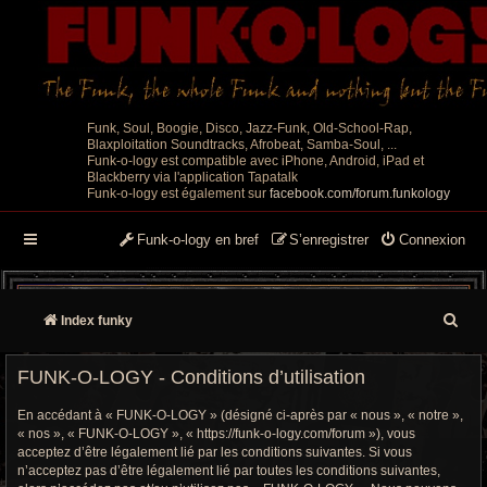
Funk, Soul, Boogie, Disco, Jazz-Funk, Old-School-Rap,
Blaxploitation Soundtracks, Afrobeat, Samba-Soul, ...
Funk-o-logy est compatible avec iPhone, Android, iPad et
Blackberry via l'application Tapatalk
Funk-o-logy est également sur
facebook.com/forum.funkology
Funk-o-logy en bref
S’enregistrer
Connexion
R
Index funky
e
FUNK-O-LOGY - Conditions d’utilisation
c
En accédant à « FUNK-O-LOGY » (désigné ci-après par « nous », « notre »,
h
« nos », « FUNK-O-LOGY », « https://funk-o-logy.com/forum »), vous
acceptez d’être légalement lié par les conditions suivantes. Si vous
e
n’acceptez pas d’être légalement lié par toutes les conditions suivantes,