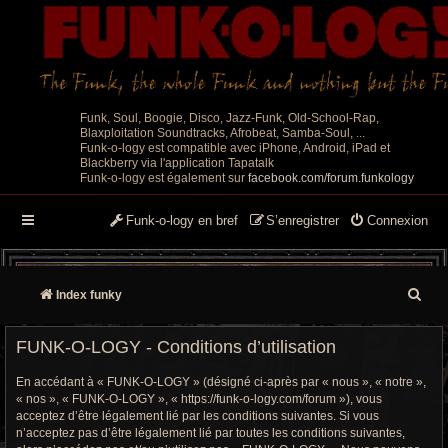
Funk, Soul, Boogie, Disco, Jazz-Funk, Old-School-Rap,
Blaxploitation Soundtracks, Afrobeat, Samba-Soul, ...
Funk-o-logy est compatible avec iPhone, Android, iPad et
Blackberry via l'application Tapatalk
Funk-o-logy est également sur
facebook.com/forum.funkology
Funk-o-logy en bref
S’enregistrer
Connexion
R
Index funky
e
FUNK-O-LOGY - Conditions d’utilisation
c
En accédant à « FUNK-O-LOGY » (désigné ci-après par « nous », « notre »,
h
« nos », « FUNK-O-LOGY », « https://funk-o-logy.com/forum »), vous
acceptez d’être légalement lié par les conditions suivantes. Si vous
e
n’acceptez pas d’être légalement lié par toutes les conditions suivantes,