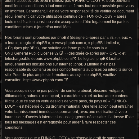
alors n’accédez pas et/ou n’utilisez pas « FUNK-O-LOGY ». Nous pouvons
r
modifier ces conditions à tout moment et ferons tout notre possible pour vous
en informer. Cependant, il est de votre responsabilité de vérifier ce document
c
régulièrement, car votre utilisation continue de « FUNK-O-LOGY » après
h
toute modification constitue votre acceptation d’être légalement lié par les
conditions mises à jour et/ou modifiées.
e
Nos forums sont propulsés par phpBB (désigné ci-après par « ils », « eux »,
g
« leur », « logiciel phpBB », « www.phpbb.com », « phpBB Limited »,
« Équipes phpBB »), une solution de forum publiée sous la «
r
GNU General Public License v2
» (désignée ci-après par « GPL ») et
téléchargeable depuis
www.phpbb.com
. Le logiciel phpBB facilite
o
uniquement les discussions sur Internet ; phpBB Limited n’est pas
responsable du contenu ou des comportements autorisés ou interdits sur ce
o
site. Pour de plus amples informations au sujet de phpBB, veuillez
consulter :
https://www.phpbb.com/
.
v
Vous acceptez de ne pas publier de contenu abusif, obscène, vulgaire,
y
diffamatoire, haineux, menaçant, à caractère sexuel ou tout autre contenu
illicite, que ce soit en vertu des lois de votre pays, du pays où « FUNK-O-
LOGY » est hébergé ou du droit international. Une telle action peut entraîner
votre bannissement immédiat et permanent, avec une notification à votre
fournisseur d’accès à Internet si nous le jugeons nécessaire. L’adresse IP de
tous les messages est enregistrée pour aider à faire respecter ces
conditions.
Vous acceptez que « FUNK-O-LOGY » se réserve le droit de supprimer,