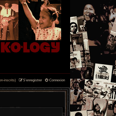
n-inscrits)
S’enregistrer
Connexion