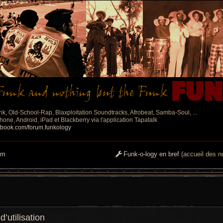
nk, Old-School-Rap, Blaxploitation Soundtracks, Afrobeat, Samba-Soul, ...
one, Android, iPad et Blackberry via l'application Tapatalk
ebook.com/forum.funkology
um
Funk-o-logy en bref
(accueil des no
utilisation