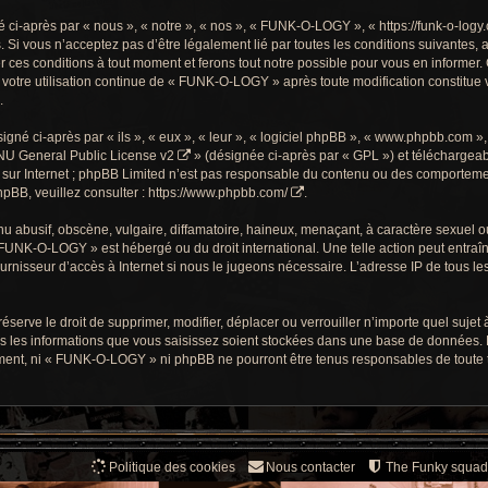
-après par « nous », « notre », « nos », « FUNK-O-LOGY », « https://funk-o-logy.
. Si vous n’acceptez pas d’être légalement lié par toutes les conditions suivantes, 
s conditions à tout moment et ferons tout notre possible pour vous en informer. C
 votre utilisation continue de « FUNK-O-LOGY » après toute modification constitue v
.
gné ci-après par « ils », « eux », « leur », « logiciel phpBB », « www.phpbb.com »
U General Public License v2
» (désignée ci-après par « GPL ») et téléchargea
sur Internet ; phpBB Limited n’est pas responsable du contenu ou des comportements
pBB, veuillez consulter :
https://www.phpbb.com/
.
 abusif, obscène, vulgaire, diffamatoire, haineux, menaçant, à caractère sexuel ou t
« FUNK-O-LOGY » est hébergé ou du droit international. Une telle action peut entra
ournisseur d’accès à Internet si nous le jugeons nécessaire. L’adresse IP de tous l
ve le droit de supprimer, modifier, déplacer ou verrouiller n’importe quel sujet à
s les informations que vous saisissez soient stockées dans une base de données. 
ment, ni « FUNK-O-LOGY » ni phpBB ne pourront être tenus responsables de toute te
Politique des cookies
Nous contacter
The Funky squad