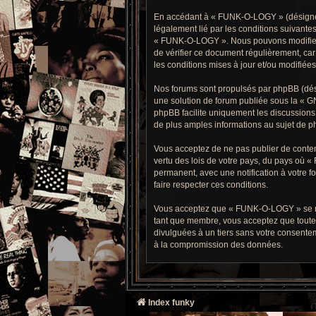
En accédant à « FUNK-O-LOGY » (désigné ci
légalement lié par les conditions suivantes
« FUNK-O-LOGY ». Nous pouvons modifier ce
de vérifier ce document régulièrement, car
les conditions mises à jour et/ou modifiées
Nos forums sont propulsés par phpBB (dési
une solution de forum publiée sous la «
GN
phpBB facilite uniquement les discussions 
de plus amples informations au sujet de ph
Vous acceptez de ne pas publier de contenu
vertu des lois de votre pays, du pays où 
permanent, avec une notification à votre f
faire respecter ces conditions.
Vous acceptez que « FUNK-O-LOGY » se réser
tant que membre, vous acceptez que toute
divulguées à un tiers sans votre consente
à la compromission des données.
Index funky