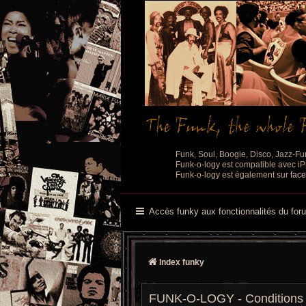
Funk, Soul, Boogie, Disco, Jazz-Fu
Funk-o-logy est compatible avec iPh
Funk-o-logy est également sur
fac
Accès funky aux fonctionnalités du for
Index funky
FUNK-O-LOGY - Conditions d’