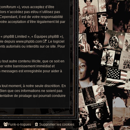
com/forum »), vous acceptez d’être
alors n’accédez pas et/ou n’utilisez pas
ependant, il est de votre responsabilité
otre acceptation d’être légalement lié par
, « phpBB Limited », « Équipes phpBB »),
ble depuis
www.phpbb.com
. Le logiciel
 autorisés ou interdits sur ce site. Pour
out autre contenu illicite, que ce soit en
îner votre bannissement immédiat et
es messages est enregistrée pour aider à
 tout moment, à notre seule discrétion. En
Bien que ces informations ne soient pas
ntative de piratage qui pourrait conduire
Funk-o-logues
Supprimer les cookies