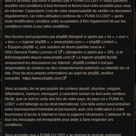
alors n’accédez pas et/ou n’utilisez pas « FUNK-O-LOGY ». Nous pouvons
r
modifier ces conditions à tout moment et ferons tout notre possible pour vous
en informer. Cependant, il est de votre responsabilité de vérifier ce document
c
régulièrement, car votre utilisation continue de « FUNK-O-LOGY » après
h
toute modification constitue votre acceptation d’être légalement lié par les
conditions mises à jour et/ou modifiées.
e
Nos forums sont propulsés par phpBB (désigné ci-après par « ils », « eux »,
g
« leur », « logiciel phpBB », « www.phpbb.com », « phpBB Limited »,
« Équipes phpBB »), une solution de forum publiée sous la «
r
GNU General Public License v2
» (désignée ci-après par « GPL ») et
téléchargeable depuis
www.phpbb.com
. Le logiciel phpBB facilite
o
uniquement les discussions sur Internet ; phpBB Limited n’est pas
responsable du contenu ou des comportements autorisés ou interdits sur ce
o
site. Pour de plus amples informations au sujet de phpBB, veuillez
consulter :
https://www.phpbb.com/
.
v
Vous acceptez de ne pas publier de contenu abusif, obscène, vulgaire,
y
diffamatoire, haineux, menaçant, à caractère sexuel ou tout autre contenu
illicite, que ce soit en vertu des lois de votre pays, du pays où « FUNK-O-
LOGY » est hébergé ou du droit international. Une telle action peut entraîner
votre bannissement immédiat et permanent, avec une notification à votre
fournisseur d’accès à Internet si nous le jugeons nécessaire. L’adresse IP de
tous les messages est enregistrée pour aider à faire respecter ces
conditions.
Vous acceptez que « FUNK-O-LOGY » se réserve le droit de supprimer,