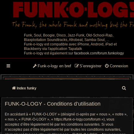
Funk, Soul, Boogie, Disco, Jazz-Funk, Old-School-Rap,
Blaxploitation Soundtracks, Afrobeat, Samba-Soul, ...
Funk-o-logy est compatible avec iPhone, Android, iPad et
Blackberry via l'application Tapatalk
Funk-o-logy est également sur
facebook.com/forum.funkology
Funk-o-logy en bref
S’enregistrer
Connexion
R
Index funky
e
FUNK-O-LOGY - Conditions d’utilisation
c
En accédant à « FUNK-O-LOGY » (désigné ci-après par « nous », « notre »,
h
« nos », « FUNK-O-LOGY », « https://funk-o-logy.com/forum »), vous
acceptez d’être légalement lié par les conditions suivantes. Si vous
e
n’acceptez pas d’être légalement lié par toutes les conditions suivantes,