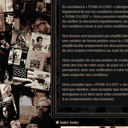
En accédant à « FUNK-O-LOGY » (désigné ci
légalement lié par les conditions suivantes
« FUNK-O-LOGY ». Nous pouvons modifier ce
de vérifier ce document régulièrement, car
les conditions mises à jour et/ou modifiées
Nos forums sont propulsés par phpBB (dési
une solution de forum publiée sous la «
GN
phpBB facilite uniquement les discussions 
de plus amples informations au sujet de ph
Vous acceptez de ne pas publier de contenu
vertu des lois de votre pays, du pays où 
permanent, avec une notification à votre f
faire respecter ces conditions.
Vous acceptez que « FUNK-O-LOGY » se réser
tant que membre, vous acceptez que toute
divulguées à un tiers sans votre consente
à la compromission des données.
Index funky