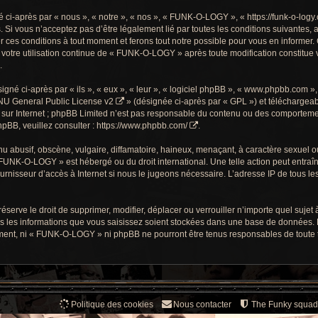
-après par « nous », « notre », « nos », « FUNK-O-LOGY », « https://funk-o-logy.
. Si vous n’acceptez pas d’être légalement lié par toutes les conditions suivantes, 
s conditions à tout moment et ferons tout notre possible pour vous en informer. C
 votre utilisation continue de « FUNK-O-LOGY » après toute modification constitue v
.
gné ci-après par « ils », « eux », « leur », « logiciel phpBB », « www.phpbb.com »
U General Public License v2
» (désignée ci-après par « GPL ») et téléchargea
sur Internet ; phpBB Limited n’est pas responsable du contenu ou des comportements
pBB, veuillez consulter :
https://www.phpbb.com/
.
 abusif, obscène, vulgaire, diffamatoire, haineux, menaçant, à caractère sexuel ou t
« FUNK-O-LOGY » est hébergé ou du droit international. Une telle action peut entra
ournisseur d’accès à Internet si nous le jugeons nécessaire. L’adresse IP de tous l
ve le droit de supprimer, modifier, déplacer ou verrouiller n’importe quel sujet à
s les informations que vous saisissez soient stockées dans une base de données. 
ment, ni « FUNK-O-LOGY » ni phpBB ne pourront être tenus responsables de toute te
Politique des cookies
Nous contacter
The Funky squad