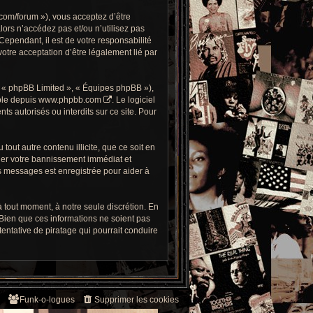
com/forum »), vous acceptez d’être
alors n’accédez pas et/ou n’utilisez pas
ependant, il est de votre responsabilité
otre acceptation d’être légalement lié par
, « phpBB Limited », « Équipes phpBB »),
ble depuis
www.phpbb.com
. Le logiciel
 autorisés ou interdits sur ce site. Pour
out autre contenu illicite, que ce soit en
îner votre bannissement immédiat et
es messages est enregistrée pour aider à
 tout moment, à notre seule discrétion. En
Bien que ces informations ne soient pas
ntative de piratage qui pourrait conduire
Funk-o-logues
Supprimer les cookies