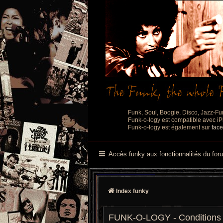
Funk, Soul, Boogie, Disco, Jazz-Fu
Funk-o-logy est compatible avec iPh
Funk-o-logy est également sur
fac
Accès funky aux fonctionnalités du for
Index funky
FUNK-O-LOGY - Conditions d’