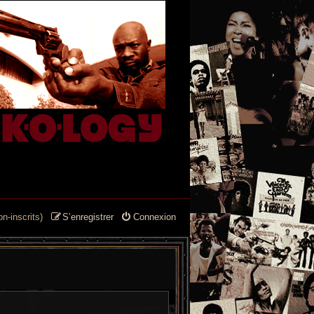
n-inscrits)
S’enregistrer
Connexion