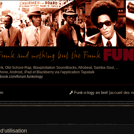
nk, Old-School-Rap, Blaxploitation Soundtracks, Afrobeat, Samba-Soul, ...
one, Android, iPad et Blackberry via l'application Tapatalk
ebook.com/forum.funkology
um
Funk-o-logy en bref
(accueil des no
utilisation