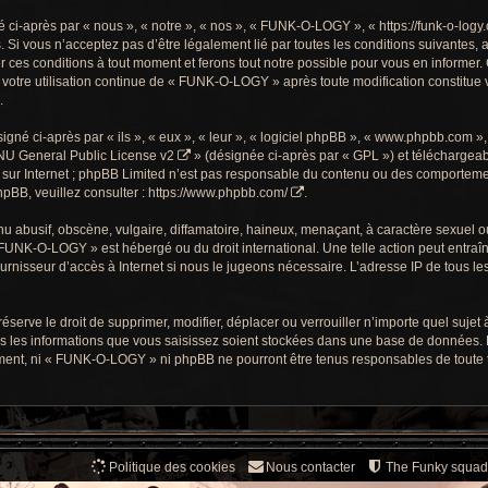
-après par « nous », « notre », « nos », « FUNK-O-LOGY », « https://funk-o-logy.
. Si vous n’acceptez pas d’être légalement lié par toutes les conditions suivantes, 
s conditions à tout moment et ferons tout notre possible pour vous en informer. C
 votre utilisation continue de « FUNK-O-LOGY » après toute modification constitue v
.
gné ci-après par « ils », « eux », « leur », « logiciel phpBB », « www.phpbb.com »
U General Public License v2
» (désignée ci-après par « GPL ») et téléchargea
sur Internet ; phpBB Limited n’est pas responsable du contenu ou des comportements
pBB, veuillez consulter :
https://www.phpbb.com/
.
 abusif, obscène, vulgaire, diffamatoire, haineux, menaçant, à caractère sexuel ou t
« FUNK-O-LOGY » est hébergé ou du droit international. Une telle action peut entra
ournisseur d’accès à Internet si nous le jugeons nécessaire. L’adresse IP de tous l
ve le droit de supprimer, modifier, déplacer ou verrouiller n’importe quel sujet à
s les informations que vous saisissez soient stockées dans une base de données. 
ment, ni « FUNK-O-LOGY » ni phpBB ne pourront être tenus responsables de toute te
Politique des cookies
Nous contacter
The Funky squad