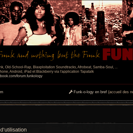
nk, Old-School-Rap, Blaxploitation Soundtracks, Afrobeat, Samba-Soul, ...
one, Android, iPad et Blackberry via l'application Tapatalk
ebook.com/forum.funkology
um
Funk-o-logy en bref
(accueil des no
utilisation