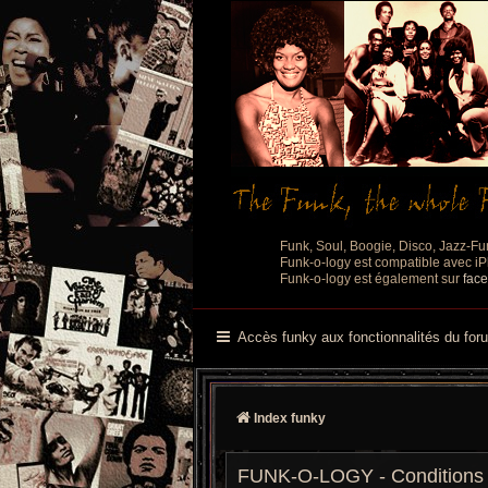
Funk, Soul, Boogie, Disco, Jazz-Fu
Funk-o-logy est compatible avec iPh
Funk-o-logy est également sur
fac
Accès funky aux fonctionnalités du for
Index funky
FUNK-O-LOGY - Conditions d’