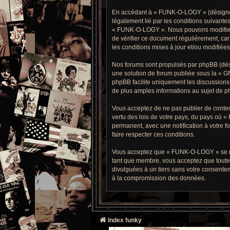
En accédant à « FUNK-O-LOGY » (désigné ci
légalement lié par les conditions suivantes
« FUNK-O-LOGY ». Nous pouvons modifier ce
de vérifier ce document régulièrement, car
les conditions mises à jour et/ou modifiées
Nos forums sont propulsés par phpBB (dési
une solution de forum publiée sous la «
GN
phpBB facilite uniquement les discussions 
de plus amples informations au sujet de ph
Vous acceptez de ne pas publier de contenu
vertu des lois de votre pays, du pays où 
permanent, avec une notification à votre f
faire respecter ces conditions.
Vous acceptez que « FUNK-O-LOGY » se réser
tant que membre, vous acceptez que toute
divulguées à un tiers sans votre consente
à la compromission des données.
Index funky