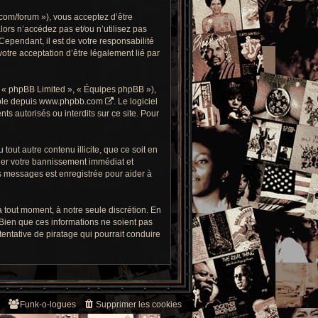
com/forum »), vous acceptez d’être
alors n’accédez pas et/ou n’utilisez pas
ependant, il est de votre responsabilité
otre acceptation d’être légalement lié par
, « phpBB Limited », « Équipes phpBB »),
ble depuis
www.phpbb.com
. Le logiciel
 autorisés ou interdits sur ce site. Pour
out autre contenu illicite, que ce soit en
îner votre bannissement immédiat et
es messages est enregistrée pour aider à
 tout moment, à notre seule discrétion. En
Bien que ces informations ne soient pas
ntative de piratage qui pourrait conduire
Funk-o-logues
Supprimer les cookies