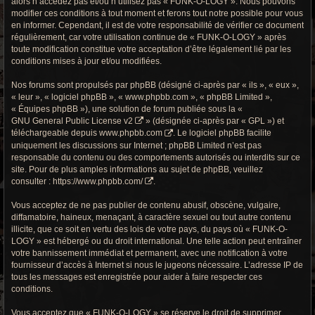
alors n’accédez pas et/ou n’utilisez pas « FUNK-O-LOGY ». Nous pouvons
r
modifier ces conditions à tout moment et ferons tout notre possible pour vous
en informer. Cependant, il est de votre responsabilité de vérifier ce document
c
régulièrement, car votre utilisation continue de « FUNK-O-LOGY » après
h
toute modification constitue votre acceptation d’être légalement lié par les
conditions mises à jour et/ou modifiées.
e
Nos forums sont propulsés par phpBB (désigné ci-après par « ils », « eux »,
g
« leur », « logiciel phpBB », « www.phpbb.com », « phpBB Limited »,
« Équipes phpBB »), une solution de forum publiée sous la «
r
GNU General Public License v2
» (désignée ci-après par « GPL ») et
téléchargeable depuis
www.phpbb.com
. Le logiciel phpBB facilite
o
uniquement les discussions sur Internet ; phpBB Limited n’est pas
responsable du contenu ou des comportements autorisés ou interdits sur ce
o
site. Pour de plus amples informations au sujet de phpBB, veuillez
consulter :
https://www.phpbb.com/
.
v
Vous acceptez de ne pas publier de contenu abusif, obscène, vulgaire,
y
diffamatoire, haineux, menaçant, à caractère sexuel ou tout autre contenu
illicite, que ce soit en vertu des lois de votre pays, du pays où « FUNK-O-
LOGY » est hébergé ou du droit international. Une telle action peut entraîner
votre bannissement immédiat et permanent, avec une notification à votre
fournisseur d’accès à Internet si nous le jugeons nécessaire. L’adresse IP de
tous les messages est enregistrée pour aider à faire respecter ces
conditions.
Vous acceptez que « FUNK-O-LOGY » se réserve le droit de supprimer,