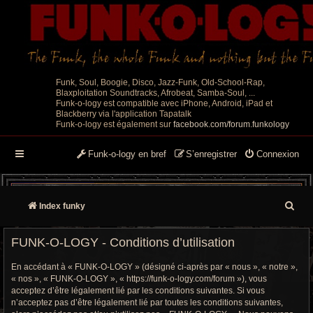
Funk, Soul, Boogie, Disco, Jazz-Funk, Old-School-Rap,
Blaxploitation Soundtracks, Afrobeat, Samba-Soul, ...
Funk-o-logy est compatible avec iPhone, Android, iPad et
Blackberry via l'application Tapatalk
Funk-o-logy est également sur
facebook.com/forum.funkology
Funk-o-logy en bref
S’enregistrer
Connexion
R
Index funky
e
FUNK-O-LOGY - Conditions d’utilisation
c
En accédant à « FUNK-O-LOGY » (désigné ci-après par « nous », « notre »,
h
« nos », « FUNK-O-LOGY », « https://funk-o-logy.com/forum »), vous
acceptez d’être légalement lié par les conditions suivantes. Si vous
e
n’acceptez pas d’être légalement lié par toutes les conditions suivantes,