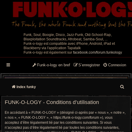
Funk, Soul, Boogie, Disco, Jazz-Funk, Old-School-Rap,
Blaxploitation Soundtracks, Afrobeat, Samba-Soul, ...
Funk-o-logy est compatible avec iPhone, Android, iPad et
Blackberry via l'application Tapatalk
Funk-o-logy est également sur
facebook.com/forum.funkology
Funk-o-logy en bref
S’enregistrer
Connexion
R
Index funky
e
FUNK-O-LOGY - Conditions d’utilisation
c
En accédant à « FUNK-O-LOGY » (désigné ci-après par « nous », « notre »,
h
« nos », « FUNK-O-LOGY », « https://funk-o-logy.com/forum »), vous
acceptez d’être légalement lié par les conditions suivantes. Si vous
e
n’acceptez pas d’être légalement lié par toutes les conditions suivantes,