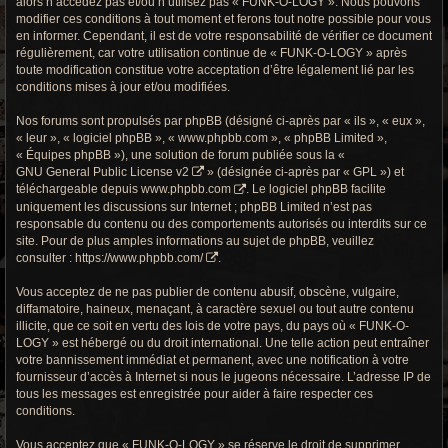
alors n’accédez pas et/ou n’utilisez pas « FUNK-O-LOGY ». Nous pouvons
r
modifier ces conditions à tout moment et ferons tout notre possible pour vous
en informer. Cependant, il est de votre responsabilité de vérifier ce document
c
régulièrement, car votre utilisation continue de « FUNK-O-LOGY » après
h
toute modification constitue votre acceptation d’être légalement lié par les
conditions mises à jour et/ou modifiées.
e
Nos forums sont propulsés par phpBB (désigné ci-après par « ils », « eux »,
g
« leur », « logiciel phpBB », « www.phpbb.com », « phpBB Limited »,
« Équipes phpBB »), une solution de forum publiée sous la «
r
GNU General Public License v2
» (désignée ci-après par « GPL ») et
téléchargeable depuis
www.phpbb.com
. Le logiciel phpBB facilite
o
uniquement les discussions sur Internet ; phpBB Limited n’est pas
responsable du contenu ou des comportements autorisés ou interdits sur ce
o
site. Pour de plus amples informations au sujet de phpBB, veuillez
consulter :
https://www.phpbb.com/
.
v
Vous acceptez de ne pas publier de contenu abusif, obscène, vulgaire,
y
diffamatoire, haineux, menaçant, à caractère sexuel ou tout autre contenu
illicite, que ce soit en vertu des lois de votre pays, du pays où « FUNK-O-
LOGY » est hébergé ou du droit international. Une telle action peut entraîner
votre bannissement immédiat et permanent, avec une notification à votre
fournisseur d’accès à Internet si nous le jugeons nécessaire. L’adresse IP de
tous les messages est enregistrée pour aider à faire respecter ces
conditions.
Vous acceptez que « FUNK-O-LOGY » se réserve le droit de supprimer,