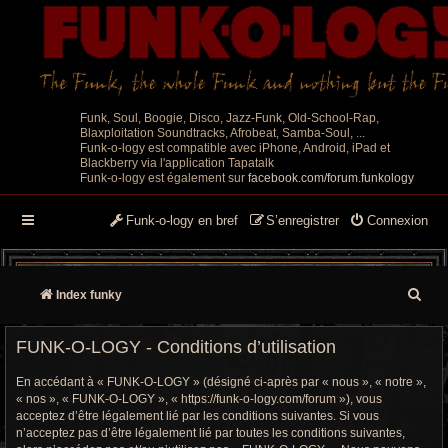
Funk, Soul, Boogie, Disco, Jazz-Funk, Old-School-Rap,
Blaxploitation Soundtracks, Afrobeat, Samba-Soul, ...
Funk-o-logy est compatible avec iPhone, Android, iPad et
Blackberry via l'application Tapatalk
Funk-o-logy est également sur
facebook.com/forum.funkology
Funk-o-logy en bref
S’enregistrer
Connexion
R
Index funky
e
FUNK-O-LOGY - Conditions d’utilisation
c
En accédant à « FUNK-O-LOGY » (désigné ci-après par « nous », « notre »,
h
« nos », « FUNK-O-LOGY », « https://funk-o-logy.com/forum »), vous
acceptez d’être légalement lié par les conditions suivantes. Si vous
e
n’acceptez pas d’être légalement lié par toutes les conditions suivantes,