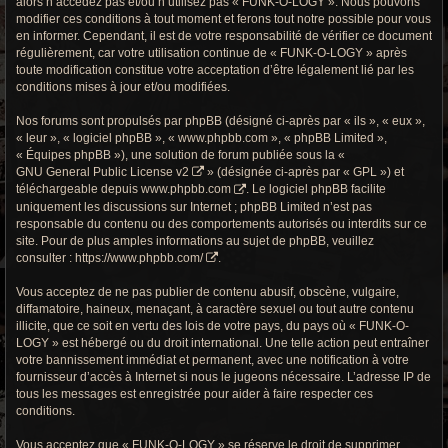
alors n’accédez pas et/ou n’utilisez pas « FUNK-O-LOGY ». Nous pouvons
r
modifier ces conditions à tout moment et ferons tout notre possible pour vous
en informer. Cependant, il est de votre responsabilité de vérifier ce document
c
régulièrement, car votre utilisation continue de « FUNK-O-LOGY » après
h
toute modification constitue votre acceptation d’être légalement lié par les
conditions mises à jour et/ou modifiées.
e
Nos forums sont propulsés par phpBB (désigné ci-après par « ils », « eux »,
g
« leur », « logiciel phpBB », « www.phpbb.com », « phpBB Limited »,
« Équipes phpBB »), une solution de forum publiée sous la «
r
GNU General Public License v2
» (désignée ci-après par « GPL ») et
téléchargeable depuis
www.phpbb.com
. Le logiciel phpBB facilite
o
uniquement les discussions sur Internet ; phpBB Limited n’est pas
responsable du contenu ou des comportements autorisés ou interdits sur ce
o
site. Pour de plus amples informations au sujet de phpBB, veuillez
consulter :
https://www.phpbb.com/
.
v
Vous acceptez de ne pas publier de contenu abusif, obscène, vulgaire,
y
diffamatoire, haineux, menaçant, à caractère sexuel ou tout autre contenu
illicite, que ce soit en vertu des lois de votre pays, du pays où « FUNK-O-
LOGY » est hébergé ou du droit international. Une telle action peut entraîner
votre bannissement immédiat et permanent, avec une notification à votre
fournisseur d’accès à Internet si nous le jugeons nécessaire. L’adresse IP de
tous les messages est enregistrée pour aider à faire respecter ces
conditions.
Vous acceptez que « FUNK-O-LOGY » se réserve le droit de supprimer,