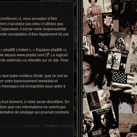
com/forum »), vous acceptez d’être
alors n’accédez pas et/ou n’utilisez pas
ependant, il est de votre responsabilité
otre acceptation d’être légalement lié par
, « phpBB Limited », « Équipes phpBB »),
ble depuis
www.phpbb.com
. Le logiciel
 autorisés ou interdits sur ce site. Pour
out autre contenu illicite, que ce soit en
îner votre bannissement immédiat et
es messages est enregistrée pour aider à
 tout moment, à notre seule discrétion. En
Bien que ces informations ne soient pas
ntative de piratage qui pourrait conduire