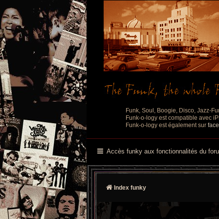
Funk, Soul, Boogie, Disco, Jazz-Fu
Funk-o-logy est compatible avec iPh
Funk-o-logy est également sur
fac
Accès funky aux fonctionnalités du for
Index funky