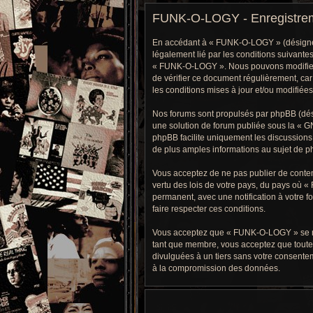
FUNK-O-LOGY - Enregistre
En accédant à « FUNK-O-LOGY » (désigné ci
légalement lié par les conditions suivantes
« FUNK-O-LOGY ». Nous pouvons modifier ce
de vérifier ce document régulièrement, car
les conditions mises à jour et/ou modifiées
Nos forums sont propulsés par phpBB (dési
une solution de forum publiée sous la «
GN
phpBB facilite uniquement les discussions 
de plus amples informations au sujet de ph
Vous acceptez de ne pas publier de contenu
vertu des lois de votre pays, du pays où 
permanent, avec une notification à votre f
faire respecter ces conditions.
Vous acceptez que « FUNK-O-LOGY » se réser
tant que membre, vous acceptez que toute
divulguées à un tiers sans votre consente
à la compromission des données.