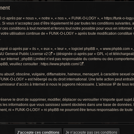
ment
-après par « nous », « notre », « nos », « FUNK-O-LOGY », « https://funk-o-logy.
. Si vous n’acceptez pas d’être légalement lié par toutes les conditions suivantes, 
s conditions à tout moment et ferons tout notre possible pour vous en informer. C
 votre utilisation continue de « FUNK-O-LOGY » après toute modification constitue v
.
gné ci-après par « ils », « eux », « leur », « logiciel phpBB », « www.phpbb.com »
U General Public License v2
» (désignée ci-après par « GPL ») et téléchargea
sur Internet ; phpBB Limited n’est pas responsable du contenu ou des comportements
pBB, veuillez consulter :
https://www.phpbb.com/
.
 abusif, obscène, vulgaire, diffamatoire, haineux, menaçant, à caractère sexuel ou t
« FUNK-O-LOGY » est hébergé ou du droit international. Une telle action peut entra
ournisseur d’accès à Internet si nous le jugeons nécessaire. L’adresse IP de tous l
ve le droit de supprimer, modifier, déplacer ou verrouiller n’importe quel sujet à
s les informations que vous saisissez soient stockées dans une base de données. 
ment, ni « FUNK-O-LOGY » ni phpBB ne pourront être tenus responsables de toute te