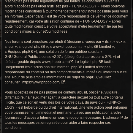
n’acceptez pas d’être légalement lié par toutes les conditions suivantes,
r
alors n’accédez pas et/ou n’utilisez pas « FUNK-O-LOGY ». Nous pouvons
c
modifier ces conditions à tout moment et ferons tout notre possible pour vous
en informer. Cependant, il est de votre responsabilité de vérifier ce document
h
régulièrement, car votre utilisation continue de « FUNK-O-LOGY » après
toute modification constitue votre acceptation d’être légalement lié par les
e
conditions mises à jour et/ou modifiées.
g
Nos forums sont propulsés par phpBB (désigné ci-après par « ils », « eux »,
« leur », « logiciel phpBB », « www.phpbb.com », « phpBB Limited »,
r
« Équipes phpBB »), une solution de forum publiée sous la «
GNU General Public License v2
» (désignée ci-après par « GPL ») et
o
téléchargeable depuis
www.phpbb.com
. Le logiciel phpBB facilite
uniquement les discussions sur Internet ; phpBB Limited n’est pas
o
responsable du contenu ou des comportements autorisés ou interdits sur ce
site. Pour de plus amples informations au sujet de phpBB, veuillez
v
consulter :
https://www.phpbb.com/
.
y
Vous acceptez de ne pas publier de contenu abusif, obscène, vulgaire,
diffamatoire, haineux, menaçant, à caractère sexuel ou tout autre contenu
illicite, que ce soit en vertu des lois de votre pays, du pays où « FUNK-O-
LOGY » est hébergé ou du droit international. Une telle action peut entraîner
votre bannissement immédiat et permanent, avec une notification à votre
fournisseur d’accès à Internet si nous le jugeons nécessaire. L’adresse IP de
tous les messages est enregistrée pour aider à faire respecter ces
conditions.