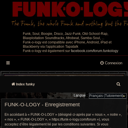
Funk, Soul, Boogie, Disco, Jazz-Funk, Old-School-Rap,
Blaxploitation Soundtracks, Afrobeat, Samba-Soul, ...
Funk-o-logy est compatible avec iPhone, Android, iPad et
Blackberry via l'application Tapatalk
Funk-o-logy est également sur
facebook.com/forum.funkology
Connexion
R
Index funky
e
Langue :
c
FUNK-O-LOGY - Enregistrement
h
En accédant à « FUNK-O-LOGY » (désigné ci-après par « nous », « notre »,
« nos », « FUNK-O-LOGY », « https://funk-o-logy.com/forum »), vous
e
acceptez d’être légalement lié par les conditions suivantes. Si vous