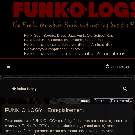
Funk, Soul, Boogie, Disco, Jazz-Funk, Old-School-Rap,
Blaxploitation Soundtracks, Afrobeat, Samba-Soul, ...
Funk-o-logy est compatible avec iPhone, Android, iPad et
Blackberry via l'application Tapatalk
Funk-o-logy est également sur
facebook.com/forum.funkology
Connexion
R
Index funky
e
Langue :
c
FUNK-O-LOGY - Enregistrement
h
En accédant à « FUNK-O-LOGY » (désigné ci-après par « nous », « notre »,
« nos », « FUNK-O-LOGY », « https://funk-o-logy.com/forum »), vous
e
acceptez d’être légalement lié par les conditions suivantes. Si vous