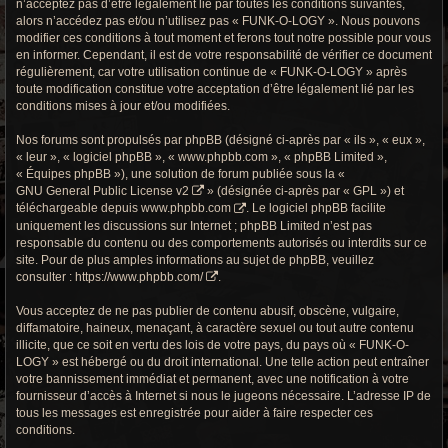
n’acceptez pas d’être légalement lié par toutes les conditions suivantes,
r
alors n’accédez pas et/ou n’utilisez pas « FUNK-O-LOGY ». Nous pouvons
c
modifier ces conditions à tout moment et ferons tout notre possible pour vous
en informer. Cependant, il est de votre responsabilité de vérifier ce document
h
régulièrement, car votre utilisation continue de « FUNK-O-LOGY » après
toute modification constitue votre acceptation d’être légalement lié par les
e
conditions mises à jour et/ou modifiées.
g
Nos forums sont propulsés par phpBB (désigné ci-après par « ils », « eux »,
« leur », « logiciel phpBB », « www.phpbb.com », « phpBB Limited »,
r
« Équipes phpBB »), une solution de forum publiée sous la «
GNU General Public License v2
» (désignée ci-après par « GPL ») et
o
téléchargeable depuis
www.phpbb.com
. Le logiciel phpBB facilite
uniquement les discussions sur Internet ; phpBB Limited n’est pas
o
responsable du contenu ou des comportements autorisés ou interdits sur ce
site. Pour de plus amples informations au sujet de phpBB, veuillez
v
consulter :
https://www.phpbb.com/
.
y
Vous acceptez de ne pas publier de contenu abusif, obscène, vulgaire,
diffamatoire, haineux, menaçant, à caractère sexuel ou tout autre contenu
illicite, que ce soit en vertu des lois de votre pays, du pays où « FUNK-O-
LOGY » est hébergé ou du droit international. Une telle action peut entraîner
votre bannissement immédiat et permanent, avec une notification à votre
fournisseur d’accès à Internet si nous le jugeons nécessaire. L’adresse IP de
tous les messages est enregistrée pour aider à faire respecter ces
conditions.