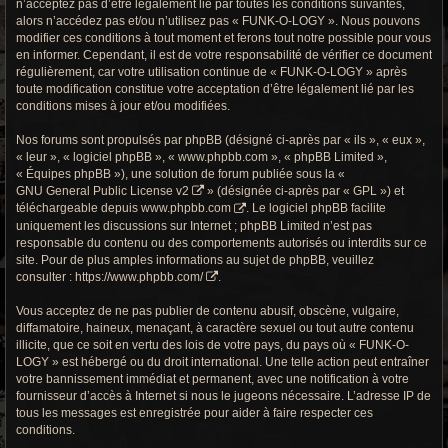
n’acceptez pas d’être légalement lié par toutes les conditions suivantes,
r
alors n’accédez pas et/ou n’utilisez pas « FUNK-O-LOGY ». Nous pouvons
c
modifier ces conditions à tout moment et ferons tout notre possible pour vous
en informer. Cependant, il est de votre responsabilité de vérifier ce document
h
régulièrement, car votre utilisation continue de « FUNK-O-LOGY » après
toute modification constitue votre acceptation d’être légalement lié par les
e
conditions mises à jour et/ou modifiées.
g
Nos forums sont propulsés par phpBB (désigné ci-après par « ils », « eux »,
« leur », « logiciel phpBB », « www.phpbb.com », « phpBB Limited »,
r
« Équipes phpBB »), une solution de forum publiée sous la «
GNU General Public License v2
» (désignée ci-après par « GPL ») et
o
téléchargeable depuis
www.phpbb.com
. Le logiciel phpBB facilite
uniquement les discussions sur Internet ; phpBB Limited n’est pas
o
responsable du contenu ou des comportements autorisés ou interdits sur ce
site. Pour de plus amples informations au sujet de phpBB, veuillez
v
consulter :
https://www.phpbb.com/
.
y
Vous acceptez de ne pas publier de contenu abusif, obscène, vulgaire,
diffamatoire, haineux, menaçant, à caractère sexuel ou tout autre contenu
illicite, que ce soit en vertu des lois de votre pays, du pays où « FUNK-O-
LOGY » est hébergé ou du droit international. Une telle action peut entraîner
votre bannissement immédiat et permanent, avec une notification à votre
fournisseur d’accès à Internet si nous le jugeons nécessaire. L’adresse IP de
tous les messages est enregistrée pour aider à faire respecter ces
conditions.