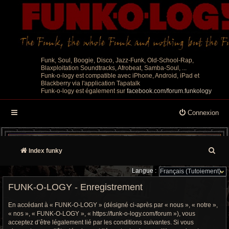
Funk, Soul, Boogie, Disco, Jazz-Funk, Old-School-Rap,
Blaxploitation Soundtracks, Afrobeat, Samba-Soul, ...
Funk-o-logy est compatible avec iPhone, Android, iPad et
Blackberry via l'application Tapatalk
Funk-o-logy est également sur
facebook.com/forum.funkology
Connexion
R
Index funky
e
Langue :
c
FUNK-O-LOGY - Enregistrement
h
En accédant à « FUNK-O-LOGY » (désigné ci-après par « nous », « notre »,
« nos », « FUNK-O-LOGY », « https://funk-o-logy.com/forum »), vous
e
acceptez d’être légalement lié par les conditions suivantes. Si vous