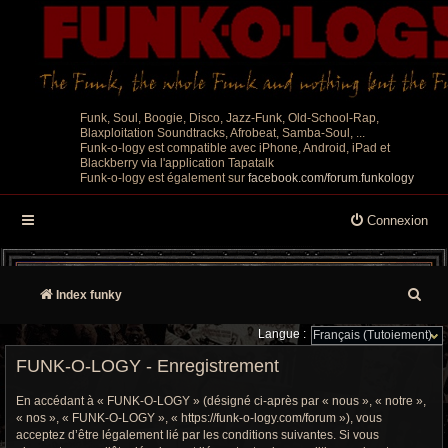
Funk, Soul, Boogie, Disco, Jazz-Funk, Old-School-Rap,
Blaxploitation Soundtracks, Afrobeat, Samba-Soul, ...
Funk-o-logy est compatible avec iPhone, Android, iPad et
Blackberry via l'application Tapatalk
Funk-o-logy est également sur
facebook.com/forum.funkology
Connexion
R
Index funky
e
Langue :
c
FUNK-O-LOGY - Enregistrement
h
En accédant à « FUNK-O-LOGY » (désigné ci-après par « nous », « notre »,
« nos », « FUNK-O-LOGY », « https://funk-o-logy.com/forum »), vous
e
acceptez d’être légalement lié par les conditions suivantes. Si vous