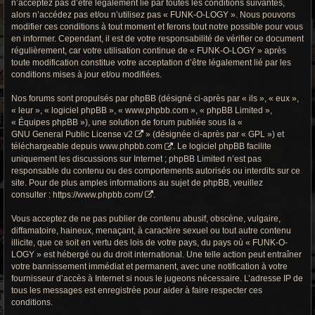
n’acceptez pas d’être légalement lié par toutes les conditions suivantes,
r
alors n’accédez pas et/ou n’utilisez pas « FUNK-O-LOGY ». Nous pouvons
c
modifier ces conditions à tout moment et ferons tout notre possible pour vous
en informer. Cependant, il est de votre responsabilité de vérifier ce document
h
régulièrement, car votre utilisation continue de « FUNK-O-LOGY » après
toute modification constitue votre acceptation d’être légalement lié par les
e
conditions mises à jour et/ou modifiées.
g
Nos forums sont propulsés par phpBB (désigné ci-après par « ils », « eux »,
« leur », « logiciel phpBB », « www.phpbb.com », « phpBB Limited »,
r
« Équipes phpBB »), une solution de forum publiée sous la «
GNU General Public License v2
» (désignée ci-après par « GPL ») et
o
téléchargeable depuis
www.phpbb.com
. Le logiciel phpBB facilite
uniquement les discussions sur Internet ; phpBB Limited n’est pas
o
responsable du contenu ou des comportements autorisés ou interdits sur ce
site. Pour de plus amples informations au sujet de phpBB, veuillez
v
consulter :
https://www.phpbb.com/
.
y
Vous acceptez de ne pas publier de contenu abusif, obscène, vulgaire,
diffamatoire, haineux, menaçant, à caractère sexuel ou tout autre contenu
illicite, que ce soit en vertu des lois de votre pays, du pays où « FUNK-O-
LOGY » est hébergé ou du droit international. Une telle action peut entraîner
votre bannissement immédiat et permanent, avec une notification à votre
fournisseur d’accès à Internet si nous le jugeons nécessaire. L’adresse IP de
tous les messages est enregistrée pour aider à faire respecter ces
conditions.