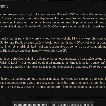
ment
-après par « nous », « notre », « nos », « FUNK-O-LOGY », « https://funk-o-logy.
. Si vous n’acceptez pas d’être légalement lié par toutes les conditions suivantes, 
s conditions à tout moment et ferons tout notre possible pour vous en informer. C
 votre utilisation continue de « FUNK-O-LOGY » après toute modification constitue v
.
gné ci-après par « ils », « eux », « leur », « logiciel phpBB », « www.phpbb.com »
U General Public License v2
» (désignée ci-après par « GPL ») et téléchargea
sur Internet ; phpBB Limited n’est pas responsable du contenu ou des comportements
pBB, veuillez consulter :
https://www.phpbb.com/
.
 abusif, obscène, vulgaire, diffamatoire, haineux, menaçant, à caractère sexuel ou t
« FUNK-O-LOGY » est hébergé ou du droit international. Une telle action peut entra
ournisseur d’accès à Internet si nous le jugeons nécessaire. L’adresse IP de tous l
ve le droit de supprimer, modifier, déplacer ou verrouiller n’importe quel sujet à
s les informations que vous saisissez soient stockées dans une base de données. 
ment, ni « FUNK-O-LOGY » ni phpBB ne pourront être tenus responsables de toute te