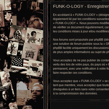
FUNK-O-LOGY - Enregistre
En accédant à « FUNK-O-LOGY » (désigné ci
légalement lié par les conditions suivantes
« FUNK-O-LOGY ». Nous pouvons modifier ce
de vérifier ce document régulièrement, car
les conditions mises à jour et/ou modifiées
Nos forums sont propulsés par phpBB (dési
une solution de forum publiée sous la «
GN
phpBB facilite uniquement les discussions 
de plus amples informations au sujet de ph
Vous acceptez de ne pas publier de contenu
vertu des lois de votre pays, du pays où 
permanent, avec une notification à votre f
faire respecter ces conditions.
Vous acceptez que « FUNK-O-LOGY » se réser
tant que membre, vous acceptez que toute
divulguées à un tiers sans votre consente
à la compromission des données.