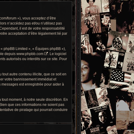
com/forum »), vous acceptez d’être
alors n’accédez pas et/ou n’utilisez pas
ependant, il est de votre responsabilité
otre acceptation d’être légalement lié par
, « phpBB Limited », « Équipes phpBB »),
ble depuis
www.phpbb.com
. Le logiciel
 autorisés ou interdits sur ce site. Pour
out autre contenu illicite, que ce soit en
îner votre bannissement immédiat et
es messages est enregistrée pour aider à
 tout moment, à notre seule discrétion. En
Bien que ces informations ne soient pas
ntative de piratage qui pourrait conduire