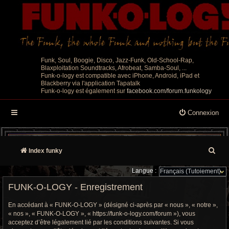
Funk, Soul, Boogie, Disco, Jazz-Funk, Old-School-Rap,
Blaxploitation Soundtracks, Afrobeat, Samba-Soul, ...
Funk-o-logy est compatible avec iPhone, Android, iPad et
Blackberry via l'application Tapatalk
Funk-o-logy est également sur
facebook.com/forum.funkology
Connexion
R
Index funky
e
Langue :
c
FUNK-O-LOGY - Enregistrement
h
En accédant à « FUNK-O-LOGY » (désigné ci-après par « nous », « notre »,
« nos », « FUNK-O-LOGY », « https://funk-o-logy.com/forum »), vous
e
acceptez d’être légalement lié par les conditions suivantes. Si vous