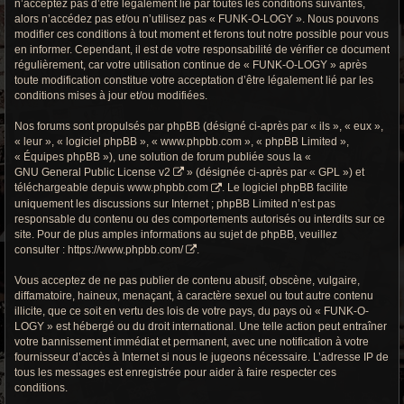
n’acceptez pas d’être légalement lié par toutes les conditions suivantes,
r
alors n’accédez pas et/ou n’utilisez pas « FUNK-O-LOGY ». Nous pouvons
c
modifier ces conditions à tout moment et ferons tout notre possible pour vous
en informer. Cependant, il est de votre responsabilité de vérifier ce document
h
régulièrement, car votre utilisation continue de « FUNK-O-LOGY » après
toute modification constitue votre acceptation d’être légalement lié par les
e
conditions mises à jour et/ou modifiées.
g
Nos forums sont propulsés par phpBB (désigné ci-après par « ils », « eux »,
« leur », « logiciel phpBB », « www.phpbb.com », « phpBB Limited »,
r
« Équipes phpBB »), une solution de forum publiée sous la «
GNU General Public License v2
» (désignée ci-après par « GPL ») et
o
téléchargeable depuis
www.phpbb.com
. Le logiciel phpBB facilite
uniquement les discussions sur Internet ; phpBB Limited n’est pas
o
responsable du contenu ou des comportements autorisés ou interdits sur ce
site. Pour de plus amples informations au sujet de phpBB, veuillez
v
consulter :
https://www.phpbb.com/
.
y
Vous acceptez de ne pas publier de contenu abusif, obscène, vulgaire,
diffamatoire, haineux, menaçant, à caractère sexuel ou tout autre contenu
illicite, que ce soit en vertu des lois de votre pays, du pays où « FUNK-O-
LOGY » est hébergé ou du droit international. Une telle action peut entraîner
votre bannissement immédiat et permanent, avec une notification à votre
fournisseur d’accès à Internet si nous le jugeons nécessaire. L’adresse IP de
tous les messages est enregistrée pour aider à faire respecter ces
conditions.