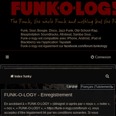
Funk, Soul, Boogie, Disco, Jazz-Funk, Old-School-Rap,
Blaxploitation Soundtracks, Afrobeat, Samba-Soul, ...
Funk-o-logy est compatible avec iPhone, Android, iPad et
Blackberry via l'application Tapatalk
Funk-o-logy est également sur
facebook.com/forum.funkology
Connexion
R
Index funky
e
Langue :
c
FUNK-O-LOGY - Enregistrement
h
En accédant à « FUNK-O-LOGY » (désigné ci-après par « nous », « notre »,
« nos », « FUNK-O-LOGY », « https://funk-o-logy.com/forum »), vous
e
acceptez d’être légalement lié par les conditions suivantes. Si vous