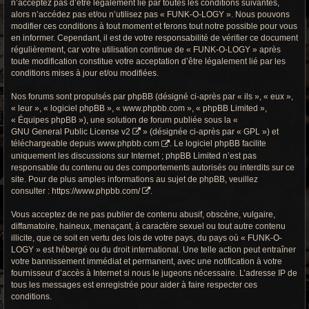
n’acceptez pas d’être légalement lié par toutes les conditions suivantes,
r
alors n’accédez pas et/ou n’utilisez pas « FUNK-O-LOGY ». Nous pouvons
c
modifier ces conditions à tout moment et ferons tout notre possible pour vous
en informer. Cependant, il est de votre responsabilité de vérifier ce document
h
régulièrement, car votre utilisation continue de « FUNK-O-LOGY » après
toute modification constitue votre acceptation d’être légalement lié par les
e
conditions mises à jour et/ou modifiées.
g
Nos forums sont propulsés par phpBB (désigné ci-après par « ils », « eux »,
« leur », « logiciel phpBB », « www.phpbb.com », « phpBB Limited »,
r
« Équipes phpBB »), une solution de forum publiée sous la «
GNU General Public License v2
» (désignée ci-après par « GPL ») et
o
téléchargeable depuis
www.phpbb.com
. Le logiciel phpBB facilite
uniquement les discussions sur Internet ; phpBB Limited n’est pas
o
responsable du contenu ou des comportements autorisés ou interdits sur ce
site. Pour de plus amples informations au sujet de phpBB, veuillez
v
consulter :
https://www.phpbb.com/
.
y
Vous acceptez de ne pas publier de contenu abusif, obscène, vulgaire,
diffamatoire, haineux, menaçant, à caractère sexuel ou tout autre contenu
illicite, que ce soit en vertu des lois de votre pays, du pays où « FUNK-O-
LOGY » est hébergé ou du droit international. Une telle action peut entraîner
votre bannissement immédiat et permanent, avec une notification à votre
fournisseur d’accès à Internet si nous le jugeons nécessaire. L’adresse IP de
tous les messages est enregistrée pour aider à faire respecter ces
conditions.