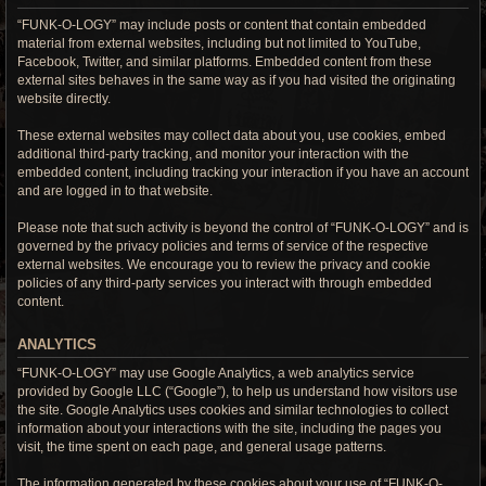
“FUNK-O-LOGY” may include posts or content that contain embedded
material from external websites, including but not limited to YouTube,
Facebook, Twitter, and similar platforms. Embedded content from these
external sites behaves in the same way as if you had visited the originating
website directly.
These external websites may collect data about you, use cookies, embed
additional third-party tracking, and monitor your interaction with the
embedded content, including tracking your interaction if you have an account
and are logged in to that website.
Please note that such activity is beyond the control of “FUNK-O-LOGY” and is
governed by the privacy policies and terms of service of the respective
external websites. We encourage you to review the privacy and cookie
policies of any third-party services you interact with through embedded
content.
ANALYTICS
“FUNK-O-LOGY” may use Google Analytics, a web analytics service
provided by Google LLC (“Google”), to help us understand how visitors use
the site. Google Analytics uses cookies and similar technologies to collect
information about your interactions with the site, including the pages you
visit, the time spent on each page, and general usage patterns.
The information generated by these cookies about your use of “FUNK-O-