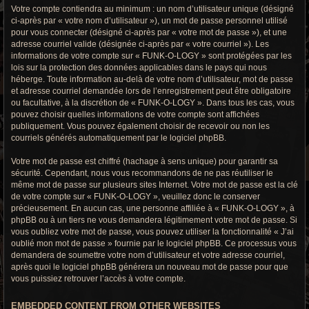
Votre compte contiendra au minimum : un nom d’utilisateur unique (désigné
ci-après par « votre nom d’utilisateur »), un mot de passe personnel utilisé
pour vous connecter (désigné ci-après par « votre mot de passe »), et une
adresse courriel valide (désignée ci-après par « votre courriel »). Les
informations de votre compte sur « FUNK-O-LOGY » sont protégées par les
lois sur la protection des données applicables dans le pays qui nous
héberge. Toute information au-delà de votre nom d’utilisateur, mot de passe
et adresse courriel demandée lors de l’enregistrement peut être obligatoire
ou facultative, à la discrétion de « FUNK-O-LOGY ». Dans tous les cas, vous
pouvez choisir quelles informations de votre compte sont affichées
publiquement. Vous pouvez également choisir de recevoir ou non les
courriels générés automatiquement par le logiciel phpBB.
Votre mot de passe est chiffré (hachage à sens unique) pour garantir sa
sécurité. Cependant, nous vous recommandons de ne pas réutiliser le
même mot de passe sur plusieurs sites Internet. Votre mot de passe est la clé
de votre compte sur « FUNK-O-LOGY », veuillez donc le conserver
précieusement. En aucun cas, une personne affiliée à « FUNK-O-LOGY », à
phpBB ou à un tiers ne vous demandera légitimement votre mot de passe. Si
vous oubliez votre mot de passe, vous pouvez utiliser la fonctionnalité « J’ai
oublié mon mot de passe » fournie par le logiciel phpBB. Ce processus vous
demandera de soumettre votre nom d’utilisateur et votre adresse courriel,
après quoi le logiciel phpBB générera un nouveau mot de passe pour que
vous puissiez retrouver l’accès à votre compte.
EMBEDDED CONTENT FROM OTHER WEBSITES