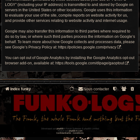
LOGY” (including your IP address) is transmitted to and stored by Google on
servers in the United States or other locations. Google uses this information
to evaluate your use of the site, compile reports on website activity for us,
and provide other services relating to website activity and internet usage.
Google may also transfer this information to third parties where required to
do so by law, or where such third parties process the information on Google’s
behalf. To learn more about how Google collects and processes data, please
see Google’s Privacy Policy at:
https://policies.google.com/privacy
.
You can opt out of Google Analytics by installing the Google Analytics opt-out
browser add-on, available at:
https://tools.google.com/dlpage/gaoptout
.
Index funky
Nous contacter
Développé par
phpBB
® Forum Software © phpBB Limited
Traduit par
phpBB-fr.com
Confidentialité
|
Conditions