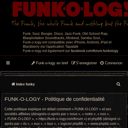
Funk, Soul, Boogie, Disco, Jazz-Funk, Old-School-Rap,
Blaxploitation Soundtracks, Afrobeat, Samba-Soul, ...
Funk-o-logy est compatible avec iPhone, Android, iPad et
Blackberry via l'application Tapatalk
Funk-o-logy est également sur
facebook.com/forum.funkology
Funk-o-logy en bref
S’enregistrer
Connexion
R
Index funky
e
FUNK-O-LOGY - Politique de confidentialité
c
Cette politique explique en détail comment « FUNK-O-LOGY » et ses
h
sociétés affiliées (désignés ci-après par « nous », « notre », « nos »,
« FUNK-O-LOGY », « https://funk-o-logy.com/forum ») et phpBB (désigné ci-
e
après par « ils », « eux », « leur », « logiciel phpBB », « www.phpbb.com »,