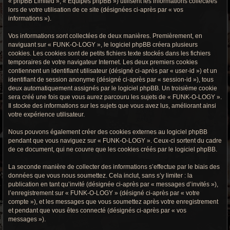
« phpBB Limited », « Équipes phpBB ») utilisent les informations collectées
r
lors de votre utilisation de ce site (désignées ci-après par « vos
informations »).
c
h
Vos informations sont collectées de deux manières. Premièrement, en
naviguant sur « FUNK-O-LOGY », le logiciel phpBB créera plusieurs
e
cookies. Les cookies sont de petits fichiers texte stockés dans les fichiers
temporaires de votre navigateur Internet. Les deux premiers cookies
g
contiennent un identifiant utilisateur (désigné ci-après par « user-id ») et un
identifiant de session anonyme (désigné ci-après par « session-id »), tous
r
deux automatiquement assignés par le logiciel phpBB. Un troisième cookie
sera créé une fois que vous aurez parcouru les sujets de « FUNK-O-LOGY ».
o
Il stocke des informations sur les sujets que vous avez lus, améliorant ainsi
votre expérience utilisateur.
o
Nous pouvons également créer des cookies externes au logiciel phpBB
v
pendant que vous naviguez sur « FUNK-O-LOGY ». Ceux-ci sortent du cadre
de ce document, qui ne couvre que les cookies créés par le logiciel phpBB.
y
La seconde manière de collecter des informations s’effectue par le biais des
données que vous nous soumettez. Cela inclut, sans s’y limiter : la
publication en tant qu’invité (désignée ci-après par « messages d’invités »),
l’enregistrement sur « FUNK-O-LOGY » (désigné ci-après par « votre
compte »), et les messages que vous soumettez après votre enregistrement
et pendant que vous êtes connecté (désignés ci-après par « vos
messages »).