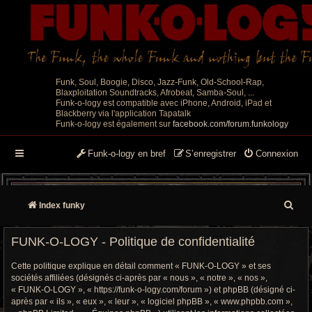
Funk, Soul, Boogie, Disco, Jazz-Funk, Old-School-Rap,
Blaxploitation Soundtracks, Afrobeat, Samba-Soul, ...
Funk-o-logy est compatible avec iPhone, Android, iPad et
Blackberry via l'application Tapatalk
Funk-o-logy est également sur
facebook.com/forum.funkology
Funk-o-logy en bref
S’enregistrer
Connexion
R
Index funky
e
FUNK-O-LOGY - Politique de confidentialité
c
Cette politique explique en détail comment « FUNK-O-LOGY » et ses
h
sociétés affiliées (désignés ci-après par « nous », « notre », « nos »,
« FUNK-O-LOGY », « https://funk-o-logy.com/forum ») et phpBB (désigné ci-
e
après par « ils », « eux », « leur », « logiciel phpBB », « www.phpbb.com »,