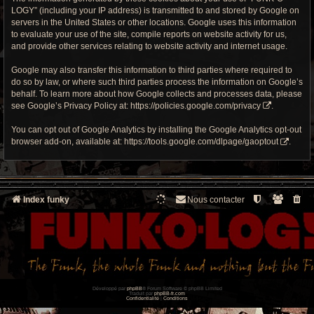
LOGY” (including your IP address) is transmitted to and stored by Google on
servers in the United States or other locations. Google uses this information
to evaluate your use of the site, compile reports on website activity for us,
and provide other services relating to website activity and internet usage.
Google may also transfer this information to third parties where required to
do so by law, or where such third parties process the information on Google’s
behalf. To learn more about how Google collects and processes data, please
see Google’s Privacy Policy at:
https://policies.google.com/privacy
.
You can opt out of Google Analytics by installing the Google Analytics opt-out
browser add-on, available at:
https://tools.google.com/dlpage/gaoptout
.
Index funky
Nous contacter
Développé par
phpBB
® Forum Software © phpBB Limited
Traduit par
phpBB-fr.com
Confidentialité
|
Conditions