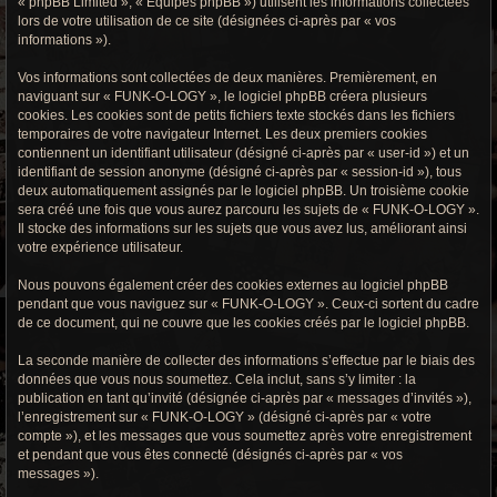
« phpBB Limited », « Équipes phpBB ») utilisent les informations collectées
r
lors de votre utilisation de ce site (désignées ci-après par « vos
informations »).
c
h
Vos informations sont collectées de deux manières. Premièrement, en
naviguant sur « FUNK-O-LOGY », le logiciel phpBB créera plusieurs
e
cookies. Les cookies sont de petits fichiers texte stockés dans les fichiers
temporaires de votre navigateur Internet. Les deux premiers cookies
g
contiennent un identifiant utilisateur (désigné ci-après par « user-id ») et un
identifiant de session anonyme (désigné ci-après par « session-id »), tous
r
deux automatiquement assignés par le logiciel phpBB. Un troisième cookie
sera créé une fois que vous aurez parcouru les sujets de « FUNK-O-LOGY ».
o
Il stocke des informations sur les sujets que vous avez lus, améliorant ainsi
votre expérience utilisateur.
o
Nous pouvons également créer des cookies externes au logiciel phpBB
v
pendant que vous naviguez sur « FUNK-O-LOGY ». Ceux-ci sortent du cadre
de ce document, qui ne couvre que les cookies créés par le logiciel phpBB.
y
La seconde manière de collecter des informations s’effectue par le biais des
données que vous nous soumettez. Cela inclut, sans s’y limiter : la
publication en tant qu’invité (désignée ci-après par « messages d’invités »),
l’enregistrement sur « FUNK-O-LOGY » (désigné ci-après par « votre
compte »), et les messages que vous soumettez après votre enregistrement
et pendant que vous êtes connecté (désignés ci-après par « vos
messages »).