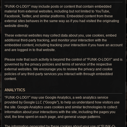
“FUNK-O-LOGY” may include posts or content that contain embedded
material from external websites, including but not limited to YouTube,
Facebook, Twitter, and similar platforms. Embedded content from these
external sites behaves in the same way as if you had visited the originating
website directly.
These external websites may collect data about you, use cookies, embed
additional third-party tracking, and monitor your interaction with the
embedded content, including tracking your interaction if you have an account
and are logged in to that website.
Please note that such activity is beyond the control of “FUNK-O-LOGY” and is
governed by the privacy policies and terms of service of the respective
external websites. We encourage you to review the privacy and cookie
policies of any third-party services you interact with through embedded
content.
ANALYTICS
“FUNK-O-LOGY” may use Google Analytics, a web analytics service
provided by Google LLC (“Google”), to help us understand how visitors use
the site. Google Analytics uses cookies and similar technologies to collect
information about your interactions with the site, including the pages you
visit, the time spent on each page, and general usage patterns.
The information generated by these cookies about your use of “FUNK-O-