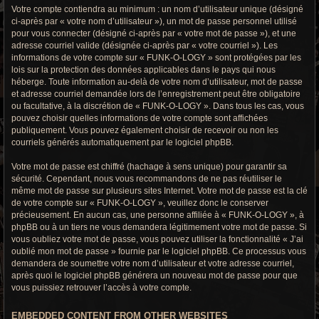
Votre compte contiendra au minimum : un nom d’utilisateur unique (désigné
ci-après par « votre nom d’utilisateur »), un mot de passe personnel utilisé
pour vous connecter (désigné ci-après par « votre mot de passe »), et une
adresse courriel valide (désignée ci-après par « votre courriel »). Les
informations de votre compte sur « FUNK-O-LOGY » sont protégées par les
lois sur la protection des données applicables dans le pays qui nous
héberge. Toute information au-delà de votre nom d’utilisateur, mot de passe
et adresse courriel demandée lors de l’enregistrement peut être obligatoire
ou facultative, à la discrétion de « FUNK-O-LOGY ». Dans tous les cas, vous
pouvez choisir quelles informations de votre compte sont affichées
publiquement. Vous pouvez également choisir de recevoir ou non les
courriels générés automatiquement par le logiciel phpBB.
Votre mot de passe est chiffré (hachage à sens unique) pour garantir sa
sécurité. Cependant, nous vous recommandons de ne pas réutiliser le
même mot de passe sur plusieurs sites Internet. Votre mot de passe est la clé
de votre compte sur « FUNK-O-LOGY », veuillez donc le conserver
précieusement. En aucun cas, une personne affiliée à « FUNK-O-LOGY », à
phpBB ou à un tiers ne vous demandera légitimement votre mot de passe. Si
vous oubliez votre mot de passe, vous pouvez utiliser la fonctionnalité « J’ai
oublié mon mot de passe » fournie par le logiciel phpBB. Ce processus vous
demandera de soumettre votre nom d’utilisateur et votre adresse courriel,
après quoi le logiciel phpBB générera un nouveau mot de passe pour que
vous puissiez retrouver l’accès à votre compte.
EMBEDDED CONTENT FROM OTHER WEBSITES