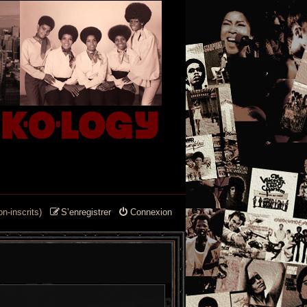
n-inscrits)
S’enregistrer
Connexion