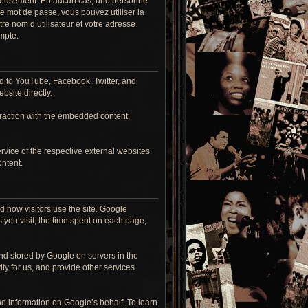
écieusement. En aucun cas, une personne
 mot de passe, vous pouvez utiliser la
re nom d’utilisateur et votre adresse
mpte.
d to YouTube, Facebook, Twitter, and
bsite directly.
eraction with the embedded content,
rvice of the respective external websites.
ontent.
 how visitors use the site. Google
s you visit, the time spent on each page,
nd stored by Google on servers in the
ity for us, and provide other services
the information on Google’s behalf. To learn