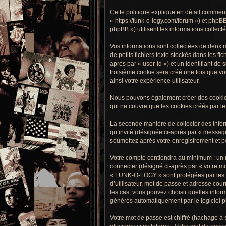
Cette politique explique en détail commen
« https://funk-o-logy.com/forum ») et phpB
phpBB ») utilisent les informations collecté
Vos informations sont collectées de deux
de petits fichiers texte stockés dans les fi
après par « user-id ») et un identifiant d
troisième cookie sera créé une fois que vo
ainsi votre expérience utilisateur.
Nous pouvons également créer des cookie
qui ne couvre que les cookies créés par le
La seconde manière de collecter des informa
qu’invité (désignée ci-après par « messag
soumettez après votre enregistrement et 
Votre compte contiendra au minimum : un no
connecter (désigné ci-après par « votre mo
« FUNK-O-LOGY » sont protégées par les lo
d’utilisateur, mot de passe et adresse cou
les cas, vous pouvez choisir quelles info
générés automatiquement par le logiciel 
Votre mot de passe est chiffré (hachage à