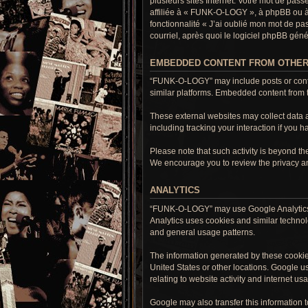
plusieurs sites Internet. Votre mot de pa
affiliée à « FUNK-O-LOGY », à phpBB ou à 
fonctionnalité « J’ai oublié mon mot de pa
courriel, après quoi le logiciel phpBB gé
EMBEDDED CONTENT FROM OTHER
“FUNK-O-LOGY” may include posts or conten
similar platforms. Embedded content from th
These external websites may collect data a
including tracking your interaction if you 
Please note that such activity is beyond t
We encourage you to review the privacy and
ANALYTICS
“FUNK-O-LOGY” may use Google Analytics, a
Analytics uses cookies and similar technolo
and general usage patterns.
The information generated by these cookie
United States or other locations. Google us
relating to website activity and internet us
Google may also transfer this information t