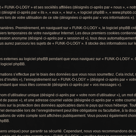
t « FUNK-O-LOGY » et ses sociétés affiliées (désignés ci-après par « nous », « no
B (désigné ci-après par « ils », « eux », « leur », « logiciel phpBB », « www.phpbb
es lors de votre utilisation de ce site (désignées ci-après par « vos informations »).
 manières. Premièrement, en naviguant sur « FUNK-O-LOGY », le logiciel phpBB cré
chiers temporaires de votre navigateur Internet. Les deux premiers cookies contiennen
e session anonyme (désigné ci-après par « session-id »), tous deux automatiquement
us aurez parcouru les sujets de « FUNK-O-LOGY ». Il stocke des informations sur l
s externes au logiciel phpBB pendant que vous naviguez sur « FUNK-O-LOGY ». C
 logiciel phpBB.
tions s’effectue par le biais des données que vous nous soumettez. Cela inclut, san
es d’invités »), l’enregistrement sur « FUNK-O-LOGY » (désigné ci-après par « vot
pendant que vous êtes connecté (désignés ci-après par « vos messages »).
m d’utilisateur unique (désigné ci-après par « votre nom d’utilisateur »), un mot 
t de passe »), et une adresse courriel valide (désignée ci-après par « votre courrie
is sur la protection des données applicables dans le pays qui nous héberge. Tou
rriel demandée lors de l’enregistrement peut être obligatoire ou facultative, à la 
rmations de votre compte sont affichées publiquement. Vous pouvez également choisi
phpBB.
 sens unique) pour garantir sa sécurité. Cependant, nous vous recommandons de n