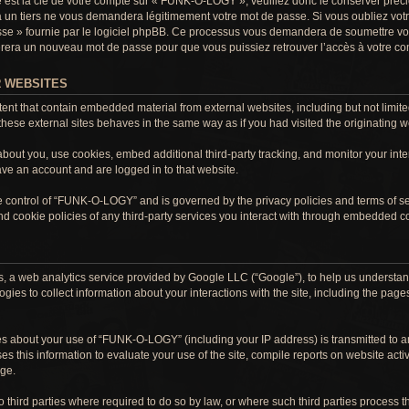
sse est la clé de votre compte sur « FUNK-O-LOGY », veuillez donc le conserver pr
un tiers ne vous demandera légitimement votre mot de passe. Si vous oubliez votre
sse » fournie par le logiciel phpBB. Ce processus vous demandera de soumettre vot
nérera un nouveau mot de passe pour que vous puissiez retrouver l’accès à votre co
 WEBSITES
t that contain embedded material from external websites, including but not limite
ese external sites behaves in the same way as if you had visited the originating we
bout you, use cookies, embed additional third-party tracking, and monitor your int
have an account and are logged in to that website.
he control of “FUNK-O-LOGY” and is governed by the privacy policies and terms of se
 cookie policies of any third-party services you interact with through embedded c
 web analytics service provided by Google LLC (“Google”), to help us understand
gies to collect information about your interactions with the site, including the page
s about your use of “FUNK-O-LOGY” (including your IP address) is transmitted to a
es this information to evaluate your use of the site, compile reports on website activ
age.
o third parties where required to do so by law, or where such third parties process 