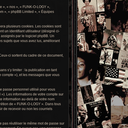
tre », « nos », « FUNK-O-LOGY »,
.com », « phpBB Limited », « Équipes
era plusieurs cookies. Les cookies sont
t un identifiant utilisateur (désigné ci-
 assignés par le logiciel phpBB. Un
es sujets que vous avez lus, améliorant
eux-ci sortent du cadre de ce document,
s s’y limiter : la publication en tant
re compte »), et les messages que vous
de passe personnel utilisé pour vous
l »). Les informations de votre compte sur
te information au-delà de votre nom
discrétion de « FUNK-O-LOGY ». Dans tous
r de recevoir ou non les courriels
e pas réutiliser le même mot de passe sur