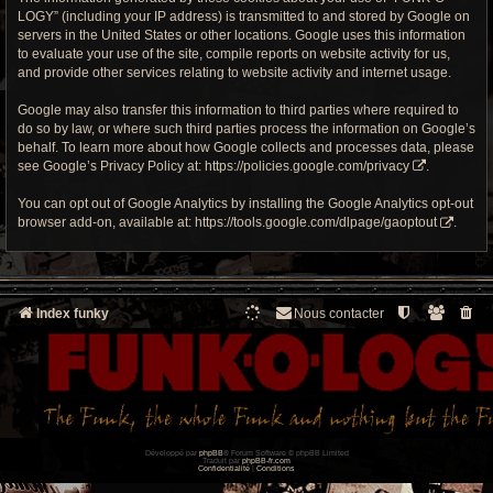
LOGY” (including your IP address) is transmitted to and stored by Google on
servers in the United States or other locations. Google uses this information
to evaluate your use of the site, compile reports on website activity for us,
and provide other services relating to website activity and internet usage.
Google may also transfer this information to third parties where required to
do so by law, or where such third parties process the information on Google’s
behalf. To learn more about how Google collects and processes data, please
see Google’s Privacy Policy at:
https://policies.google.com/privacy
.
You can opt out of Google Analytics by installing the Google Analytics opt-out
browser add-on, available at:
https://tools.google.com/dlpage/gaoptout
.
Index funky
Nous contacter
Développé par
phpBB
® Forum Software © phpBB Limited
Traduit par
phpBB-fr.com
Confidentialité
|
Conditions