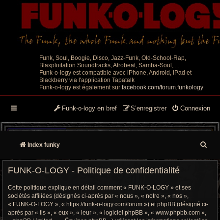
Funk, Soul, Boogie, Disco, Jazz-Funk, Old-School-Rap,
Blaxploitation Soundtracks, Afrobeat, Samba-Soul, ...
Funk-o-logy est compatible avec iPhone, Android, iPad et
Blackberry via l'application Tapatalk
Funk-o-logy est également sur
facebook.com/forum.funkology
Funk-o-logy en bref
S’enregistrer
Connexion
R
Index funky
e
FUNK-O-LOGY - Politique de confidentialité
c
Cette politique explique en détail comment « FUNK-O-LOGY » et ses
h
sociétés affiliées (désignés ci-après par « nous », « notre », « nos »,
« FUNK-O-LOGY », « https://funk-o-logy.com/forum ») et phpBB (désigné ci-
e
après par « ils », « eux », « leur », « logiciel phpBB », « www.phpbb.com »,