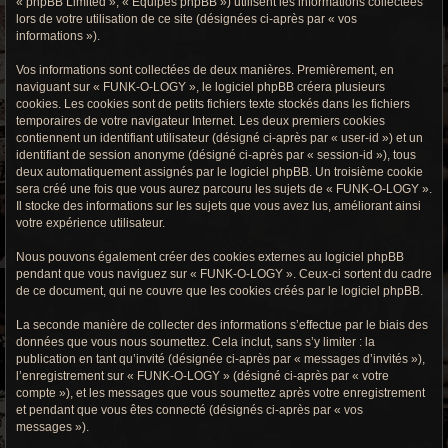
« phpBB Limited », « Équipes phpBB ») utilisent les informations collectées
r
lors de votre utilisation de ce site (désignées ci-après par « vos
informations »).
c
h
Vos informations sont collectées de deux manières. Premièrement, en
naviguant sur « FUNK-O-LOGY », le logiciel phpBB créera plusieurs
e
cookies. Les cookies sont de petits fichiers texte stockés dans les fichiers
temporaires de votre navigateur Internet. Les deux premiers cookies
g
contiennent un identifiant utilisateur (désigné ci-après par « user-id ») et un
identifiant de session anonyme (désigné ci-après par « session-id »), tous
r
deux automatiquement assignés par le logiciel phpBB. Un troisième cookie
sera créé une fois que vous aurez parcouru les sujets de « FUNK-O-LOGY ».
o
Il stocke des informations sur les sujets que vous avez lus, améliorant ainsi
votre expérience utilisateur.
o
Nous pouvons également créer des cookies externes au logiciel phpBB
v
pendant que vous naviguez sur « FUNK-O-LOGY ». Ceux-ci sortent du cadre
de ce document, qui ne couvre que les cookies créés par le logiciel phpBB.
y
La seconde manière de collecter des informations s’effectue par le biais des
données que vous nous soumettez. Cela inclut, sans s’y limiter : la
publication en tant qu’invité (désignée ci-après par « messages d’invités »),
l’enregistrement sur « FUNK-O-LOGY » (désigné ci-après par « votre
compte »), et les messages que vous soumettez après votre enregistrement
et pendant que vous êtes connecté (désignés ci-après par « vos
messages »).