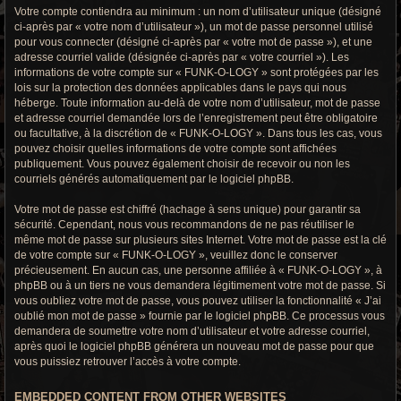
Votre compte contiendra au minimum : un nom d’utilisateur unique (désigné
ci-après par « votre nom d’utilisateur »), un mot de passe personnel utilisé
pour vous connecter (désigné ci-après par « votre mot de passe »), et une
adresse courriel valide (désignée ci-après par « votre courriel »). Les
informations de votre compte sur « FUNK-O-LOGY » sont protégées par les
lois sur la protection des données applicables dans le pays qui nous
héberge. Toute information au-delà de votre nom d’utilisateur, mot de passe
et adresse courriel demandée lors de l’enregistrement peut être obligatoire
ou facultative, à la discrétion de « FUNK-O-LOGY ». Dans tous les cas, vous
pouvez choisir quelles informations de votre compte sont affichées
publiquement. Vous pouvez également choisir de recevoir ou non les
courriels générés automatiquement par le logiciel phpBB.
Votre mot de passe est chiffré (hachage à sens unique) pour garantir sa
sécurité. Cependant, nous vous recommandons de ne pas réutiliser le
même mot de passe sur plusieurs sites Internet. Votre mot de passe est la clé
de votre compte sur « FUNK-O-LOGY », veuillez donc le conserver
précieusement. En aucun cas, une personne affiliée à « FUNK-O-LOGY », à
phpBB ou à un tiers ne vous demandera légitimement votre mot de passe. Si
vous oubliez votre mot de passe, vous pouvez utiliser la fonctionnalité « J’ai
oublié mon mot de passe » fournie par le logiciel phpBB. Ce processus vous
demandera de soumettre votre nom d’utilisateur et votre adresse courriel,
après quoi le logiciel phpBB générera un nouveau mot de passe pour que
vous puissiez retrouver l’accès à votre compte.
EMBEDDED CONTENT FROM OTHER WEBSITES