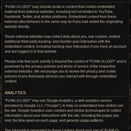
“FUNK-O-LOGY” may include posts or content that contain embedded
material from external websites, including but not limited to YouTube,
Facebook, Twitter, and similar platforms. Embedded content from these
external sites behaves in the same way as if you had visited the originating
website directly.
These external websites may collect data about you, use cookies, embed
additional third-party tracking, and monitor your interaction with the
embedded content, including tracking your interaction if you have an account
and are logged in to that website.
Please note that such activity is beyond the control of “FUNK-O-LOGY” and is
governed by the privacy policies and terms of service of the respective
external websites. We encourage you to review the privacy and cookie
policies of any third-party services you interact with through embedded
content.
ANALYTICS
“FUNK-O-LOGY” may use Google Analytics, a web analytics service
provided by Google LLC (“Google”), to help us understand how visitors use
the site. Google Analytics uses cookies and similar technologies to collect
information about your interactions with the site, including the pages you
visit, the time spent on each page, and general usage patterns.
The information generated by these cookies about your use of “FUNK-O-