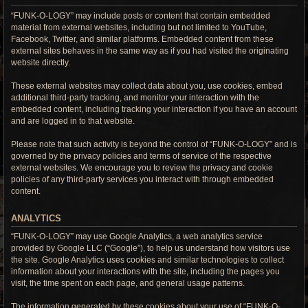
“FUNK-O-LOGY” may include posts or content that contain embedded
material from external websites, including but not limited to YouTube,
Facebook, Twitter, and similar platforms. Embedded content from these
external sites behaves in the same way as if you had visited the originating
website directly.
These external websites may collect data about you, use cookies, embed
additional third-party tracking, and monitor your interaction with the
embedded content, including tracking your interaction if you have an account
and are logged in to that website.
Please note that such activity is beyond the control of “FUNK-O-LOGY” and is
governed by the privacy policies and terms of service of the respective
external websites. We encourage you to review the privacy and cookie
policies of any third-party services you interact with through embedded
content.
ANALYTICS
“FUNK-O-LOGY” may use Google Analytics, a web analytics service
provided by Google LLC (“Google”), to help us understand how visitors use
the site. Google Analytics uses cookies and similar technologies to collect
information about your interactions with the site, including the pages you
visit, the time spent on each page, and general usage patterns.
The information generated by these cookies about your use of “FUNK-O-