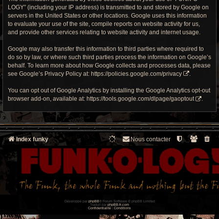
LOGY” (including your IP address) is transmitted to and stored by Google on
servers in the United States or other locations. Google uses this information
to evaluate your use of the site, compile reports on website activity for us,
and provide other services relating to website activity and internet usage.
Google may also transfer this information to third parties where required to
do so by law, or where such third parties process the information on Google’s
behalf. To learn more about how Google collects and processes data, please
see Google’s Privacy Policy at:
https://policies.google.com/privacy
.
You can opt out of Google Analytics by installing the Google Analytics opt-out
browser add-on, available at:
https://tools.google.com/dlpage/gaoptout
.
Index funky
Nous contacter
Développé par
phpBB
® Forum Software © phpBB Limited
Traduit par
phpBB-fr.com
Confidentialité
|
Conditions