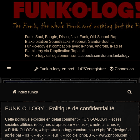
Funk, Soul, Boogie, Disco, Jazz-Funk, Old-School-Rap,
Blaxploitation Soundtracks, Afrobeat, Samba-Soul, ...
Funk-o-logy est compatible avec iPhone, Android, iPad et
Blackberry via l'application Tapatalk
Funk-o-logy est également sur
facebook.com/forum.funkology
Funk-o-logy en bref
S’enregistrer
Connexion
R
Index funky
e
FUNK-O-LOGY - Politique de confidentialité
c
Cette politique explique en détail comment « FUNK-O-LOGY » et ses
h
sociétés affiliées (désignés ci-après par « nous », « notre », « nos »,
« FUNK-O-LOGY », « https://funk-o-logy.com/forum ») et phpBB (désigné ci-
e
après par « ils », « eux », « leur », « logiciel phpBB », « www.phpbb.com »,