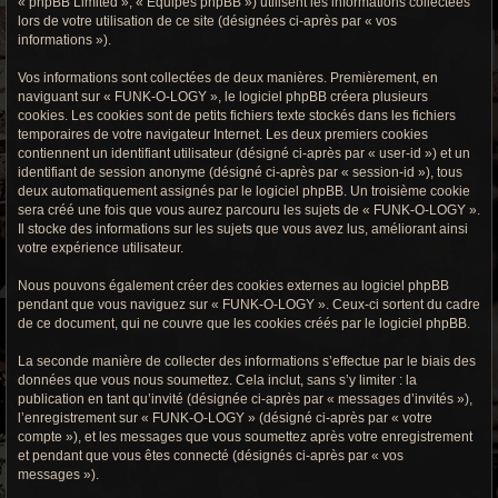
« phpBB Limited », « Équipes phpBB ») utilisent les informations collectées
r
lors de votre utilisation de ce site (désignées ci-après par « vos
informations »).
c
h
Vos informations sont collectées de deux manières. Premièrement, en
naviguant sur « FUNK-O-LOGY », le logiciel phpBB créera plusieurs
e
cookies. Les cookies sont de petits fichiers texte stockés dans les fichiers
temporaires de votre navigateur Internet. Les deux premiers cookies
g
contiennent un identifiant utilisateur (désigné ci-après par « user-id ») et un
identifiant de session anonyme (désigné ci-après par « session-id »), tous
r
deux automatiquement assignés par le logiciel phpBB. Un troisième cookie
sera créé une fois que vous aurez parcouru les sujets de « FUNK-O-LOGY ».
o
Il stocke des informations sur les sujets que vous avez lus, améliorant ainsi
votre expérience utilisateur.
o
Nous pouvons également créer des cookies externes au logiciel phpBB
v
pendant que vous naviguez sur « FUNK-O-LOGY ». Ceux-ci sortent du cadre
de ce document, qui ne couvre que les cookies créés par le logiciel phpBB.
y
La seconde manière de collecter des informations s’effectue par le biais des
données que vous nous soumettez. Cela inclut, sans s’y limiter : la
publication en tant qu’invité (désignée ci-après par « messages d’invités »),
l’enregistrement sur « FUNK-O-LOGY » (désigné ci-après par « votre
compte »), et les messages que vous soumettez après votre enregistrement
et pendant que vous êtes connecté (désignés ci-après par « vos
messages »).