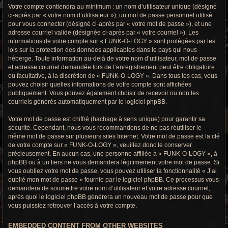
Votre compte contiendra au minimum : un nom d’utilisateur unique (désigné
ci-après par « votre nom d’utilisateur »), un mot de passe personnel utilisé
pour vous connecter (désigné ci-après par « votre mot de passe »), et une
adresse courriel valide (désignée ci-après par « votre courriel »). Les
informations de votre compte sur « FUNK-O-LOGY » sont protégées par les
lois sur la protection des données applicables dans le pays qui nous
héberge. Toute information au-delà de votre nom d’utilisateur, mot de passe
et adresse courriel demandée lors de l’enregistrement peut être obligatoire
ou facultative, à la discrétion de « FUNK-O-LOGY ». Dans tous les cas, vous
pouvez choisir quelles informations de votre compte sont affichées
publiquement. Vous pouvez également choisir de recevoir ou non les
courriels générés automatiquement par le logiciel phpBB.
Votre mot de passe est chiffré (hachage à sens unique) pour garantir sa
sécurité. Cependant, nous vous recommandons de ne pas réutiliser le
même mot de passe sur plusieurs sites Internet. Votre mot de passe est la clé
de votre compte sur « FUNK-O-LOGY », veuillez donc le conserver
précieusement. En aucun cas, une personne affiliée à « FUNK-O-LOGY », à
phpBB ou à un tiers ne vous demandera légitimement votre mot de passe. Si
vous oubliez votre mot de passe, vous pouvez utiliser la fonctionnalité « J’ai
oublié mon mot de passe » fournie par le logiciel phpBB. Ce processus vous
demandera de soumettre votre nom d’utilisateur et votre adresse courriel,
après quoi le logiciel phpBB générera un nouveau mot de passe pour que
vous puissiez retrouver l’accès à votre compte.
EMBEDDED CONTENT FROM OTHER WEBSITES