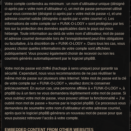
Votre compte contiendra au minimum : un nom d’utilisateur unique (désigné
ci-après par « votre nom d’utilisateur »), un mot de passe personnel utilisé
pour vous connecter (désigné ci-après par « votre mot de passe »), et une
adresse courriel valide (désignée ci-après par « votre courriel »). Les
informations de votre compte sur « FUNK-O-LOGY » sont protégées par les
lois sur la protection des données applicables dans le pays qui nous
héberge. Toute information au-delà de votre nom d’utilisateur, mot de passe
et adresse courriel demandée lors de l’enregistrement peut être obligatoire
ou facultative, à la discrétion de « FUNK-O-LOGY ». Dans tous les cas, vous
pouvez choisir quelles informations de votre compte sont affichées
publiquement. Vous pouvez également choisir de recevoir ou non les
courriels générés automatiquement par le logiciel phpBB.
Votre mot de passe est chiffré (hachage à sens unique) pour garantir sa
sécurité. Cependant, nous vous recommandons de ne pas réutiliser le
même mot de passe sur plusieurs sites Internet. Votre mot de passe est la clé
de votre compte sur « FUNK-O-LOGY », veuillez donc le conserver
précieusement. En aucun cas, une personne affiliée à « FUNK-O-LOGY », à
phpBB ou à un tiers ne vous demandera légitimement votre mot de passe. Si
vous oubliez votre mot de passe, vous pouvez utiliser la fonctionnalité « J’ai
oublié mon mot de passe » fournie par le logiciel phpBB. Ce processus vous
demandera de soumettre votre nom d’utilisateur et votre adresse courriel,
après quoi le logiciel phpBB générera un nouveau mot de passe pour que
vous puissiez retrouver l’accès à votre compte.
EMBEDDED CONTENT FROM OTHER WEBSITES