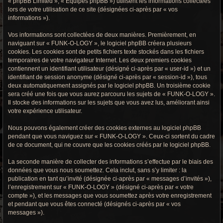
« phpBB Limited », « Équipes phpBB ») utilisent les informations collectées
r
lors de votre utilisation de ce site (désignées ci-après par « vos
informations »).
c
h
Vos informations sont collectées de deux manières. Premièrement, en
naviguant sur « FUNK-O-LOGY », le logiciel phpBB créera plusieurs
e
cookies. Les cookies sont de petits fichiers texte stockés dans les fichiers
temporaires de votre navigateur Internet. Les deux premiers cookies
g
contiennent un identifiant utilisateur (désigné ci-après par « user-id ») et un
identifiant de session anonyme (désigné ci-après par « session-id »), tous
r
deux automatiquement assignés par le logiciel phpBB. Un troisième cookie
sera créé une fois que vous aurez parcouru les sujets de « FUNK-O-LOGY ».
o
Il stocke des informations sur les sujets que vous avez lus, améliorant ainsi
votre expérience utilisateur.
o
Nous pouvons également créer des cookies externes au logiciel phpBB
v
pendant que vous naviguez sur « FUNK-O-LOGY ». Ceux-ci sortent du cadre
de ce document, qui ne couvre que les cookies créés par le logiciel phpBB.
y
La seconde manière de collecter des informations s’effectue par le biais des
données que vous nous soumettez. Cela inclut, sans s’y limiter : la
publication en tant qu’invité (désignée ci-après par « messages d’invités »),
l’enregistrement sur « FUNK-O-LOGY » (désigné ci-après par « votre
compte »), et les messages que vous soumettez après votre enregistrement
et pendant que vous êtes connecté (désignés ci-après par « vos
messages »).