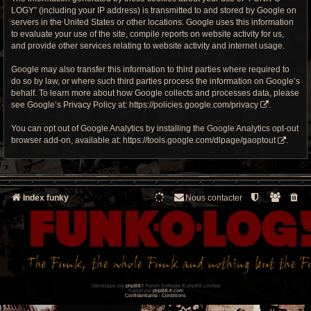
LOGY” (including your IP address) is transmitted to and stored by Google on
servers in the United States or other locations. Google uses this information
to evaluate your use of the site, compile reports on website activity for us,
and provide other services relating to website activity and internet usage.
Google may also transfer this information to third parties where required to
do so by law, or where such third parties process the information on Google’s
behalf. To learn more about how Google collects and processes data, please
see Google’s Privacy Policy at:
https://policies.google.com/privacy
.
You can opt out of Google Analytics by installing the Google Analytics opt-out
browser add-on, available at:
https://tools.google.com/dlpage/gaoptout
.
Index funky
Nous contacter
Développé par
phpBB
® Forum Software © phpBB Limited
Traduit par
phpBB-fr.com
Confidentialité
|
Conditions