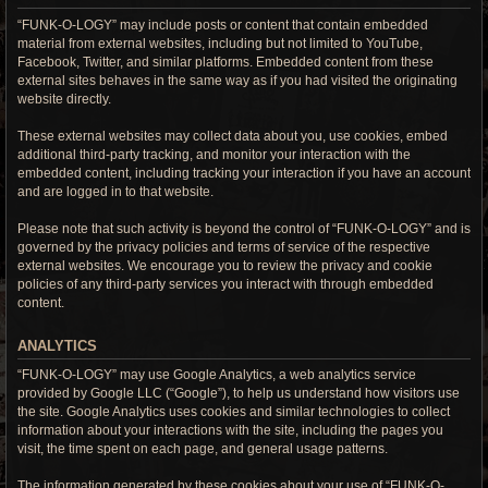
“FUNK-O-LOGY” may include posts or content that contain embedded
material from external websites, including but not limited to YouTube,
Facebook, Twitter, and similar platforms. Embedded content from these
external sites behaves in the same way as if you had visited the originating
website directly.
These external websites may collect data about you, use cookies, embed
additional third-party tracking, and monitor your interaction with the
embedded content, including tracking your interaction if you have an account
and are logged in to that website.
Please note that such activity is beyond the control of “FUNK-O-LOGY” and is
governed by the privacy policies and terms of service of the respective
external websites. We encourage you to review the privacy and cookie
policies of any third-party services you interact with through embedded
content.
ANALYTICS
“FUNK-O-LOGY” may use Google Analytics, a web analytics service
provided by Google LLC (“Google”), to help us understand how visitors use
the site. Google Analytics uses cookies and similar technologies to collect
information about your interactions with the site, including the pages you
visit, the time spent on each page, and general usage patterns.
The information generated by these cookies about your use of “FUNK-O-