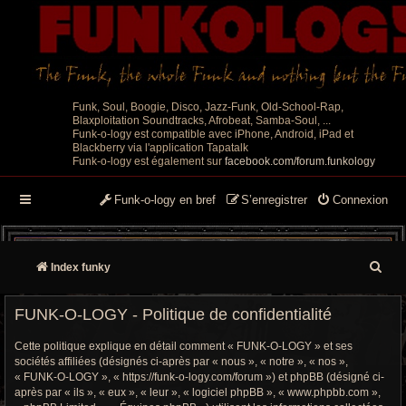
Funk, Soul, Boogie, Disco, Jazz-Funk, Old-School-Rap,
Blaxploitation Soundtracks, Afrobeat, Samba-Soul, ...
Funk-o-logy est compatible avec iPhone, Android, iPad et
Blackberry via l'application Tapatalk
Funk-o-logy est également sur
facebook.com/forum.funkology
Funk-o-logy en bref
S’enregistrer
Connexion
R
Index funky
e
FUNK-O-LOGY - Politique de confidentialité
c
Cette politique explique en détail comment « FUNK-O-LOGY » et ses
h
sociétés affiliées (désignés ci-après par « nous », « notre », « nos »,
« FUNK-O-LOGY », « https://funk-o-logy.com/forum ») et phpBB (désigné ci-
e
après par « ils », « eux », « leur », « logiciel phpBB », « www.phpbb.com »,