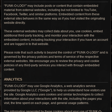
“FUNK-O-LOGY” may include posts or content that contain embedded
material from external websites, including but not limited to YouTube,
Facebook, Twitter, and similar platforms. Embedded content from these
external sites behaves in the same way as if you had visited the originating
website directly.
These external websites may collect data about you, use cookies, embed
additional third-party tracking, and monitor your interaction with the
embedded content, including tracking your interaction if you have an account
and are logged in to that website.
Please note that such activity is beyond the control of “FUNK-O-LOGY” and is
governed by the privacy policies and terms of service of the respective
external websites. We encourage you to review the privacy and cookie
policies of any third-party services you interact with through embedded
content.
ANALYTICS
“FUNK-O-LOGY” may use Google Analytics, a web analytics service
provided by Google LLC (“Google”), to help us understand how visitors use
the site. Google Analytics uses cookies and similar technologies to collect
information about your interactions with the site, including the pages you
visit, the time spent on each page, and general usage patterns.
The information generated by these cookies about your use of “FUNK-O-