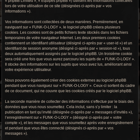
« phpBB Limited », « Équipes phpBB ») utilisent les informations collectées
r
lors de votre utilisation de ce site (désignées ci-après par « vos
informations »).
c
h
Vos informations sont collectées de deux manières. Premièrement, en
naviguant sur « FUNK-O-LOGY », le logiciel phpBB créera plusieurs
e
cookies. Les cookies sont de petits fichiers texte stockés dans les fichiers
temporaires de votre navigateur Internet. Les deux premiers cookies
g
contiennent un identifiant utilisateur (désigné ci-après par « user-id ») et un
identifiant de session anonyme (désigné ci-après par « session-id »), tous
r
deux automatiquement assignés par le logiciel phpBB. Un troisième cookie
sera créé une fois que vous aurez parcouru les sujets de « FUNK-O-LOGY ».
o
Il stocke des informations sur les sujets que vous avez lus, améliorant ainsi
votre expérience utilisateur.
o
Nous pouvons également créer des cookies externes au logiciel phpBB
v
pendant que vous naviguez sur « FUNK-O-LOGY ». Ceux-ci sortent du cadre
de ce document, qui ne couvre que les cookies créés par le logiciel phpBB.
y
La seconde manière de collecter des informations s’effectue par le biais des
données que vous nous soumettez. Cela inclut, sans s’y limiter : la
publication en tant qu’invité (désignée ci-après par « messages d’invités »),
l’enregistrement sur « FUNK-O-LOGY » (désigné ci-après par « votre
compte »), et les messages que vous soumettez après votre enregistrement
et pendant que vous êtes connecté (désignés ci-après par « vos
messages »).