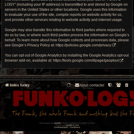
LOGY” (including your IP address) is transmitted to and stored by Google on
servers in the United States or other locations. Google uses this information
to evaluate your use of the site, compile reports on website activity for us,
and provide other services relating to website activity and internet usage.
Google may also transfer this information to third parties where required to
do so by law, or where such third parties process the information on Google’s
behalf. To learn more about how Google collects and processes data, please
see Google’s Privacy Policy at:
https://policies.google.com/privacy
.
You can opt out of Google Analytics by installing the Google Analytics opt-out
browser add-on, available at:
https://tools.google.com/dlpage/gaoptout
.
Index funky
Nous contacter
Développé par
phpBB
® Forum Software © phpBB Limited
Traduit par
phpBB-fr.com
Confidentialité
|
Conditions