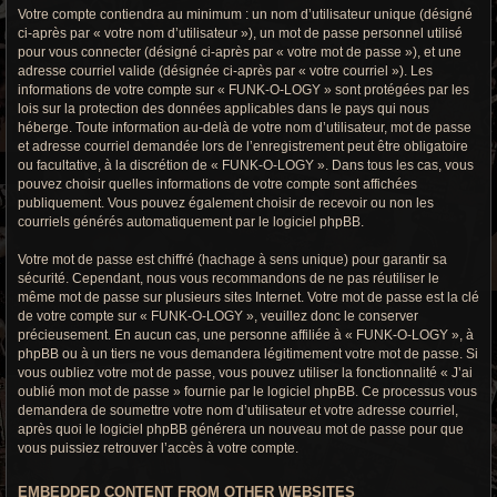
Votre compte contiendra au minimum : un nom d’utilisateur unique (désigné
ci-après par « votre nom d’utilisateur »), un mot de passe personnel utilisé
pour vous connecter (désigné ci-après par « votre mot de passe »), et une
adresse courriel valide (désignée ci-après par « votre courriel »). Les
informations de votre compte sur « FUNK-O-LOGY » sont protégées par les
lois sur la protection des données applicables dans le pays qui nous
héberge. Toute information au-delà de votre nom d’utilisateur, mot de passe
et adresse courriel demandée lors de l’enregistrement peut être obligatoire
ou facultative, à la discrétion de « FUNK-O-LOGY ». Dans tous les cas, vous
pouvez choisir quelles informations de votre compte sont affichées
publiquement. Vous pouvez également choisir de recevoir ou non les
courriels générés automatiquement par le logiciel phpBB.
Votre mot de passe est chiffré (hachage à sens unique) pour garantir sa
sécurité. Cependant, nous vous recommandons de ne pas réutiliser le
même mot de passe sur plusieurs sites Internet. Votre mot de passe est la clé
de votre compte sur « FUNK-O-LOGY », veuillez donc le conserver
précieusement. En aucun cas, une personne affiliée à « FUNK-O-LOGY », à
phpBB ou à un tiers ne vous demandera légitimement votre mot de passe. Si
vous oubliez votre mot de passe, vous pouvez utiliser la fonctionnalité « J’ai
oublié mon mot de passe » fournie par le logiciel phpBB. Ce processus vous
demandera de soumettre votre nom d’utilisateur et votre adresse courriel,
après quoi le logiciel phpBB générera un nouveau mot de passe pour que
vous puissiez retrouver l’accès à votre compte.
EMBEDDED CONTENT FROM OTHER WEBSITES