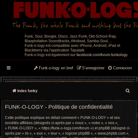
Funk, Soul, Boogie, Disco, Jazz-Funk, Old-School-Rap,
Blaxploitation Soundtracks, Afrobeat, Samba-Soul, ...
Funk-o-logy est compatible avec iPhone, Android, iPad et
Blackberry via l'application Tapatalk
Funk-o-logy est également sur
facebook.com/forum.funkology
Funk-o-logy en bref
S’enregistrer
Connexion
R
Index funky
e
FUNK-O-LOGY - Politique de confidentialité
c
Cette politique explique en détail comment « FUNK-O-LOGY » et ses
h
sociétés affiliées (désignés ci-après par « nous », « notre », « nos »,
« FUNK-O-LOGY », « https://funk-o-logy.com/forum ») et phpBB (désigné ci-
e
après par « ils », « eux », « leur », « logiciel phpBB », « www.phpbb.com »,