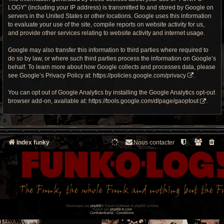
LOGY” (including your IP address) is transmitted to and stored by Google on
servers in the United States or other locations. Google uses this information
to evaluate your use of the site, compile reports on website activity for us,
and provide other services relating to website activity and internet usage.
Google may also transfer this information to third parties where required to
do so by law, or where such third parties process the information on Google’s
behalf. To learn more about how Google collects and processes data, please
see Google’s Privacy Policy at:
https://policies.google.com/privacy
.
You can opt out of Google Analytics by installing the Google Analytics opt-out
browser add-on, available at:
https://tools.google.com/dlpage/gaoptout
.
Index funky
Nous contacter
Développé par
phpBB
® Forum Software © phpBB Limited
Traduit par
phpBB-fr.com
Confidentialité
|
Conditions