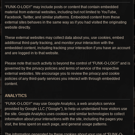
“FUNK-O-LOGY” may include posts or content that contain embedded
material from external websites, including but not limited to YouTube,
Facebook, Twitter, and similar platforms. Embedded content from these
external sites behaves in the same way as if you had visited the originating
website directly.
These external websites may collect data about you, use cookies, embed
additional third-party tracking, and monitor your interaction with the
embedded content, including tracking your interaction if you have an account
and are logged in to that website.
Please note that such activity is beyond the control of “FUNK-O-LOGY” and is
governed by the privacy policies and terms of service of the respective
external websites. We encourage you to review the privacy and cookie
policies of any third-party services you interact with through embedded
content.
ANALYTICS
“FUNK-O-LOGY” may use Google Analytics, a web analytics service
provided by Google LLC (“Google”), to help us understand how visitors use
the site. Google Analytics uses cookies and similar technologies to collect
information about your interactions with the site, including the pages you
visit, the time spent on each page, and general usage patterns.
The information generated by these cookies about your use of “FUNK-O-