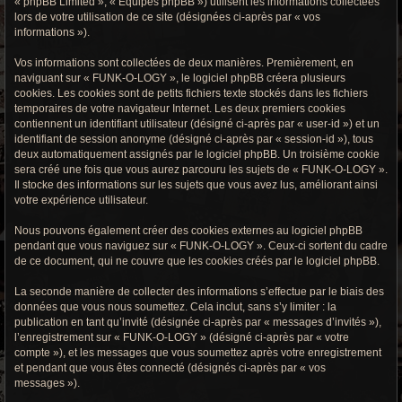
« phpBB Limited », « Équipes phpBB ») utilisent les informations collectées
r
lors de votre utilisation de ce site (désignées ci-après par « vos
informations »).
c
h
Vos informations sont collectées de deux manières. Premièrement, en
naviguant sur « FUNK-O-LOGY », le logiciel phpBB créera plusieurs
e
cookies. Les cookies sont de petits fichiers texte stockés dans les fichiers
temporaires de votre navigateur Internet. Les deux premiers cookies
g
contiennent un identifiant utilisateur (désigné ci-après par « user-id ») et un
identifiant de session anonyme (désigné ci-après par « session-id »), tous
r
deux automatiquement assignés par le logiciel phpBB. Un troisième cookie
sera créé une fois que vous aurez parcouru les sujets de « FUNK-O-LOGY ».
o
Il stocke des informations sur les sujets que vous avez lus, améliorant ainsi
votre expérience utilisateur.
o
Nous pouvons également créer des cookies externes au logiciel phpBB
v
pendant que vous naviguez sur « FUNK-O-LOGY ». Ceux-ci sortent du cadre
de ce document, qui ne couvre que les cookies créés par le logiciel phpBB.
y
La seconde manière de collecter des informations s’effectue par le biais des
données que vous nous soumettez. Cela inclut, sans s’y limiter : la
publication en tant qu’invité (désignée ci-après par « messages d’invités »),
l’enregistrement sur « FUNK-O-LOGY » (désigné ci-après par « votre
compte »), et les messages que vous soumettez après votre enregistrement
et pendant que vous êtes connecté (désignés ci-après par « vos
messages »).