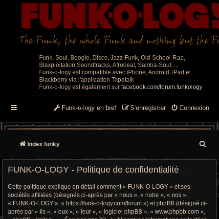
Funk, Soul, Boogie, Disco, Jazz-Funk, Old-School-Rap,
Blaxploitation Soundtracks, Afrobeat, Samba-Soul, ...
Funk-o-logy est compatible avec iPhone, Android, iPad et
Blackberry via l'application Tapatalk
Funk-o-logy est également sur
facebook.com/forum.funkology
Funk-o-logy en bref
S’enregistrer
Connexion
R
Index funky
e
FUNK-O-LOGY - Politique de confidentialité
c
Cette politique explique en détail comment « FUNK-O-LOGY » et ses
h
sociétés affiliées (désignés ci-après par « nous », « notre », « nos »,
« FUNK-O-LOGY », « https://funk-o-logy.com/forum ») et phpBB (désigné ci-
e
après par « ils », « eux », « leur », « logiciel phpBB », « www.phpbb.com »,