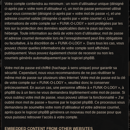
Votre compte contiendra au minimum : un nom d’utilisateur unique (désigné
ci-après par « votre nom d’utilisateur »), un mot de passe personnel utilisé
pour vous connecter (désigné ci-après par « votre mot de passe »), et une
adresse courriel valide (désignée ci-après par « votre courriel »). Les
informations de votre compte sur « FUNK-O-LOGY » sont protégées par les
lois sur la protection des données applicables dans le pays qui nous
héberge. Toute information au-delà de votre nom d’utilisateur, mot de passe
et adresse courriel demandée lors de l’enregistrement peut être obligatoire
ou facultative, à la discrétion de « FUNK-O-LOGY ». Dans tous les cas, vous
pouvez choisir quelles informations de votre compte sont affichées
publiquement. Vous pouvez également choisir de recevoir ou non les
courriels générés automatiquement par le logiciel phpBB.
Votre mot de passe est chiffré (hachage à sens unique) pour garantir sa
sécurité. Cependant, nous vous recommandons de ne pas réutiliser le
même mot de passe sur plusieurs sites Internet. Votre mot de passe est la clé
de votre compte sur « FUNK-O-LOGY », veuillez donc le conserver
précieusement. En aucun cas, une personne affiliée à « FUNK-O-LOGY », à
phpBB ou à un tiers ne vous demandera légitimement votre mot de passe. Si
vous oubliez votre mot de passe, vous pouvez utiliser la fonctionnalité « J’ai
oublié mon mot de passe » fournie par le logiciel phpBB. Ce processus vous
demandera de soumettre votre nom d’utilisateur et votre adresse courriel,
après quoi le logiciel phpBB générera un nouveau mot de passe pour que
vous puissiez retrouver l’accès à votre compte.
EMBEDDED CONTENT FROM OTHER WEBSITES