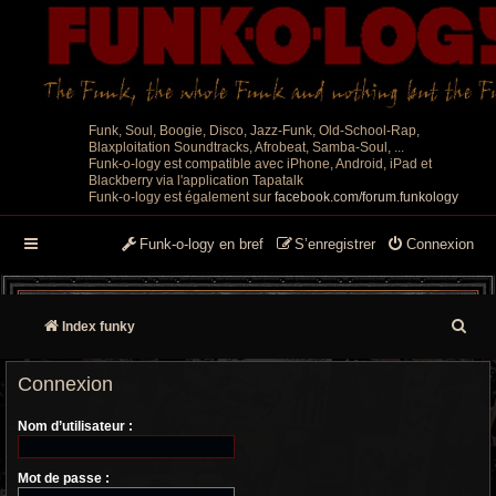
Funk, Soul, Boogie, Disco, Jazz-Funk, Old-School-Rap,
Blaxploitation Soundtracks, Afrobeat, Samba-Soul, ...
Funk-o-logy est compatible avec iPhone, Android, iPad et
Blackberry via l'application Tapatalk
Funk-o-logy est également sur
facebook.com/forum.funkology
Funk-o-logy en bref
S’enregistrer
Connexion
R
Index funky
e
Connexion
c
Nom d’utilisateur :
h
e
Mot de passe :