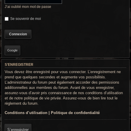
r
J’ai oublié mon mot de passe
c
Se souvenir de moi
h
e
g
r
Google
o
S’ENREGISTRER
o
Vous devez être enregistré pour vous connecter. L’enregistrement ne
v
prend que quelques secondes et augmente vos possibilités.
L’administrateur du forum peut également accorder des permissions
y
additionnelles aux membres du forum. Avant de vous enregistrer,
assurez-vous d’avoir pris connaissance de nos conditions d’utilisation
et de notre politique de vie privée. Assurez-vous de bien lire tout le
règlement du forum.
Conditions d’utilisation
|
Politique de confidentialité
S’enregistrer