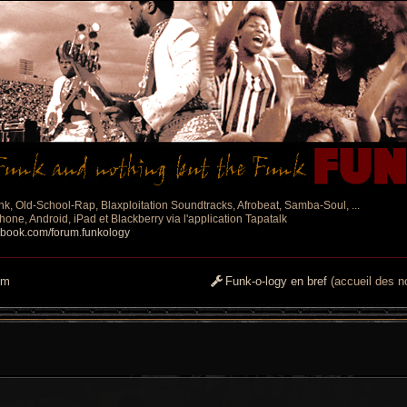
nk, Old-School-Rap, Blaxploitation Soundtracks, Afrobeat, Samba-Soul, ...
one, Android, iPad et Blackberry via l'application Tapatalk
ebook.com/forum.funkology
um
Funk-o-logy en bref
(accueil des no