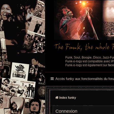
Funk, Soul, Boogie, Disco, Jazz-Fu
Funk-o-logy est compatible avec iPh
Funk-o-logy est également sur
fac
Accès funky aux fonctionnalités du for
Index funky
Connexion