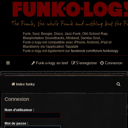
Funk, Soul, Boogie, Disco, Jazz-Funk, Old-School-Rap,
Blaxploitation Soundtracks, Afrobeat, Samba-Soul, ...
Funk-o-logy est compatible avec iPhone, Android, iPad et
Blackberry via l'application Tapatalk
Funk-o-logy est également sur
facebook.com/forum.funkology
Funk-o-logy en bref
S’enregistrer
Connexion
R
Index funky
e
Connexion
c
Nom d’utilisateur :
h
e
Mot de passe :