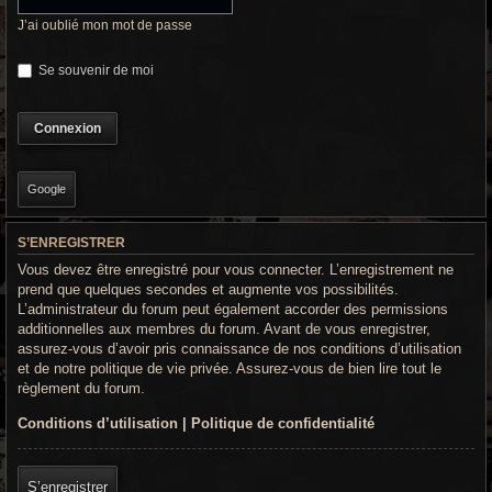
r
J’ai oublié mon mot de passe
c
Se souvenir de moi
h
e
g
r
Google
o
S’ENREGISTRER
o
Vous devez être enregistré pour vous connecter. L’enregistrement ne
v
prend que quelques secondes et augmente vos possibilités.
L’administrateur du forum peut également accorder des permissions
y
additionnelles aux membres du forum. Avant de vous enregistrer,
assurez-vous d’avoir pris connaissance de nos conditions d’utilisation
et de notre politique de vie privée. Assurez-vous de bien lire tout le
règlement du forum.
Conditions d’utilisation
|
Politique de confidentialité
S’enregistrer