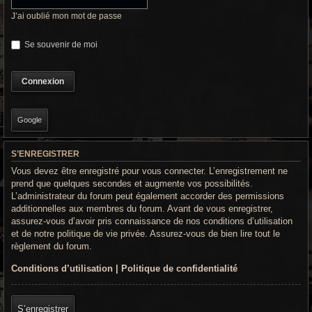
r
J’ai oublié mon mot de passe
c
Se souvenir de moi
h
e
g
r
Google
o
S’ENREGISTRER
o
Vous devez être enregistré pour vous connecter. L’enregistrement ne
v
prend que quelques secondes et augmente vos possibilités.
L’administrateur du forum peut également accorder des permissions
y
additionnelles aux membres du forum. Avant de vous enregistrer,
assurez-vous d’avoir pris connaissance de nos conditions d’utilisation
et de notre politique de vie privée. Assurez-vous de bien lire tout le
règlement du forum.
Conditions d’utilisation
|
Politique de confidentialité
S’enregistrer