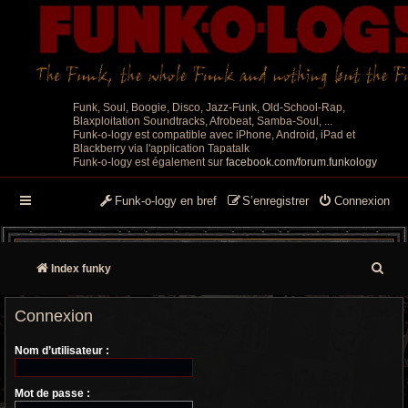
Funk, Soul, Boogie, Disco, Jazz-Funk, Old-School-Rap,
Blaxploitation Soundtracks, Afrobeat, Samba-Soul, ...
Funk-o-logy est compatible avec iPhone, Android, iPad et
Blackberry via l'application Tapatalk
Funk-o-logy est également sur
facebook.com/forum.funkology
Funk-o-logy en bref
S’enregistrer
Connexion
R
Index funky
e
Connexion
c
Nom d’utilisateur :
h
e
Mot de passe :