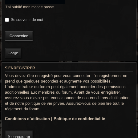
r
J’ai oublié mon mot de passe
c
Se souvenir de moi
h
e
g
r
Google
o
S’ENREGISTRER
o
Vous devez être enregistré pour vous connecter. L’enregistrement ne
v
prend que quelques secondes et augmente vos possibilités.
L’administrateur du forum peut également accorder des permissions
y
additionnelles aux membres du forum. Avant de vous enregistrer,
assurez-vous d’avoir pris connaissance de nos conditions d’utilisation
et de notre politique de vie privée. Assurez-vous de bien lire tout le
règlement du forum.
Conditions d’utilisation
|
Politique de confidentialité
S’enregistrer