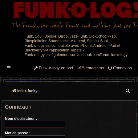
Funk, Soul, Boogie, Disco, Jazz-Funk, Old-School-Rap,
Blaxploitation Soundtracks, Afrobeat, Samba-Soul, ...
Funk-o-logy est compatible avec iPhone, Android, iPad et
Blackberry via l'application Tapatalk
Funk-o-logy est également sur
facebook.com/forum.funkology
Funk-o-logy en bref
S’enregistrer
Connexion
R
Index funky
e
Connexion
c
Nom d’utilisateur :
h
e
Mot de passe :