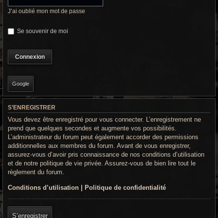
r
J’ai oublié mon mot de passe
c
Se souvenir de moi
h
e
g
r
Google
o
S’ENREGISTRER
o
Vous devez être enregistré pour vous connecter. L’enregistrement ne
v
prend que quelques secondes et augmente vos possibilités.
L’administrateur du forum peut également accorder des permissions
y
additionnelles aux membres du forum. Avant de vous enregistrer,
assurez-vous d’avoir pris connaissance de nos conditions d’utilisation
et de notre politique de vie privée. Assurez-vous de bien lire tout le
règlement du forum.
Conditions d’utilisation
|
Politique de confidentialité
S’enregistrer