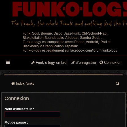
Funk, Soul, Boogie, Disco, Jazz-Funk, Old-School-Rap,
Blaxploitation Soundtracks, Afrobeat, Samba-Soul, ...
Funk-o-logy est compatible avec iPhone, Android, iPad et
Blackberry via l'application Tapatalk
Funk-o-logy est également sur
facebook.com/forum.funkology
Funk-o-logy en bref
S’enregistrer
Connexion
R
Index funky
e
Connexion
c
Nom d’utilisateur :
h
e
Mot de passe :