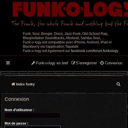
Funk, Soul, Boogie, Disco, Jazz-Funk, Old-School-Rap,
Blaxploitation Soundtracks, Afrobeat, Samba-Soul, ...
Funk-o-logy est compatible avec iPhone, Android, iPad et
Blackberry via l'application Tapatalk
Funk-o-logy est également sur
facebook.com/forum.funkology
Funk-o-logy en bref
S’enregistrer
Connexion
R
Index funky
e
Connexion
c
Nom d’utilisateur :
h
e
Mot de passe :