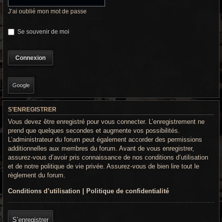
r
J’ai oublié mon mot de passe
c
Se souvenir de moi
h
e
g
r
Google
o
S’ENREGISTRER
o
Vous devez être enregistré pour vous connecter. L’enregistrement ne
v
prend que quelques secondes et augmente vos possibilités.
L’administrateur du forum peut également accorder des permissions
y
additionnelles aux membres du forum. Avant de vous enregistrer,
assurez-vous d’avoir pris connaissance de nos conditions d’utilisation
et de notre politique de vie privée. Assurez-vous de bien lire tout le
règlement du forum.
Conditions d’utilisation
|
Politique de confidentialité
S’enregistrer