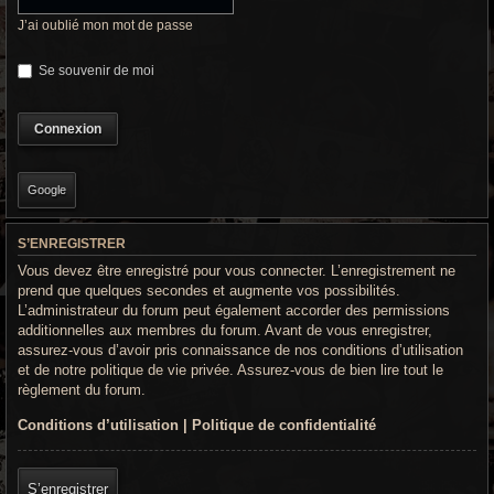
r
J’ai oublié mon mot de passe
c
Se souvenir de moi
h
e
g
r
Google
o
S’ENREGISTRER
o
Vous devez être enregistré pour vous connecter. L’enregistrement ne
v
prend que quelques secondes et augmente vos possibilités.
L’administrateur du forum peut également accorder des permissions
y
additionnelles aux membres du forum. Avant de vous enregistrer,
assurez-vous d’avoir pris connaissance de nos conditions d’utilisation
et de notre politique de vie privée. Assurez-vous de bien lire tout le
règlement du forum.
Conditions d’utilisation
|
Politique de confidentialité
S’enregistrer