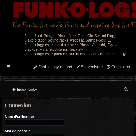
Funk, Soul, Boogie, Disco, Jazz-Funk, Old-School-Rap,
Blaxploitation Soundtracks, Afrobeat, Samba-Soul, ...
Funk-o-logy est compatible avec iPhone, Android, iPad et
Blackberry via l'application Tapatalk
Funk-o-logy est également sur
facebook.com/forum.funkology
Funk-o-logy en bref
S’enregistrer
Connexion
R
Index funky
e
Connexion
c
Nom d’utilisateur :
h
e
Mot de passe :