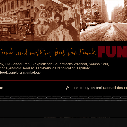
nk, Old-School-Rap, Blaxploitation Soundtracks, Afrobeat, Samba-Soul, ...
one, Android, iPad et Blackberry via l'application Tapatalk
ebook.com/forum.funkology
um
Funk-o-logy en bref
(accueil des no