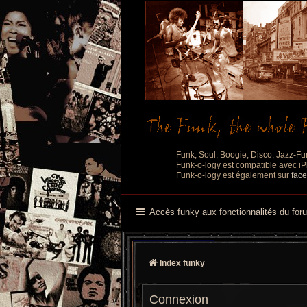
Funk, Soul, Boogie, Disco, Jazz-Fu
Funk-o-logy est compatible avec iPh
Funk-o-logy est également sur
fac
Accès funky aux fonctionnalités du for
Index funky
Connexion