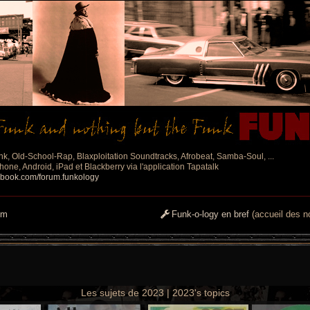
nk, Old-School-Rap, Blaxploitation Soundtracks, Afrobeat, Samba-Soul, ...
one, Android, iPad et Blackberry via l'application Tapatalk
ebook.com/forum.funkology
um
Funk-o-logy en bref
(accueil des no
Les sujets de 2023 | 2023's topics