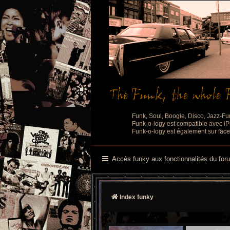
Funk, Soul, Boogie, Disco, Jazz-Fu
Funk-o-logy est compatible avec iPh
Funk-o-logy est également sur
fac
Accès funky aux fonctionnalités du for
Index funky