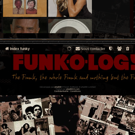
Index funky
Nous contacter
Développé par
phpBB
® Forum Software © phpBB Limited
Traduit par
phpBB-fr.com
Confidentialité
|
Conditions