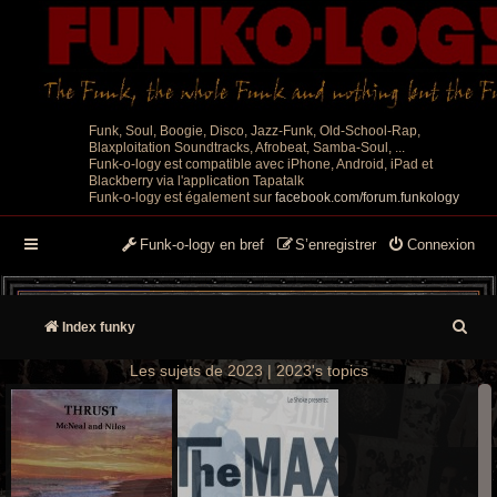
Funk, Soul, Boogie, Disco, Jazz-Funk, Old-School-Rap,
Blaxploitation Soundtracks, Afrobeat, Samba-Soul, ...
Funk-o-logy est compatible avec iPhone, Android, iPad et
Blackberry via l'application Tapatalk
Funk-o-logy est également sur
facebook.com/forum.funkology
Funk-o-logy en bref
S’enregistrer
Connexion
R
Index funky
e
Les sujets de 2023 | 2023's topics
c
h
e