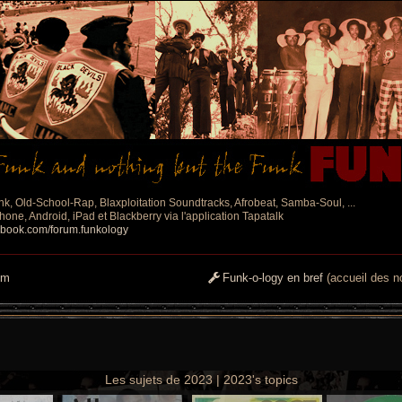
nk, Old-School-Rap, Blaxploitation Soundtracks, Afrobeat, Samba-Soul, ...
one, Android, iPad et Blackberry via l'application Tapatalk
ebook.com/forum.funkology
um
Funk-o-logy en bref
(accueil des no
Les sujets de 2023 | 2023's topics