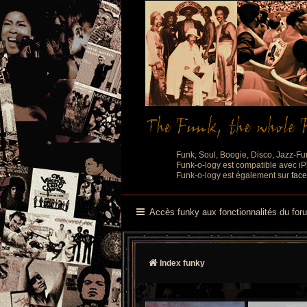
Funk, Soul, Boogie, Disco, Jazz-Fu
Funk-o-logy est compatible avec iPh
Funk-o-logy est également sur
fac
Accès funky aux fonctionnalités du for
Index funky