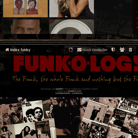
Index funky
Nous contacter
Développé par
phpBB
® Forum Software © phpBB Limited
Traduit par
phpBB-fr.com
Confidentialité
|
Conditions