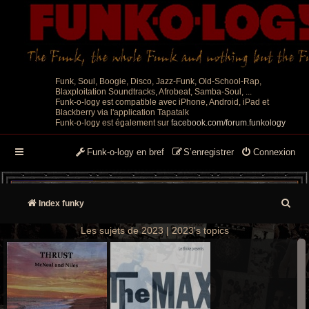
Funk, Soul, Boogie, Disco, Jazz-Funk, Old-School-Rap,
Blaxploitation Soundtracks, Afrobeat, Samba-Soul, ...
Funk-o-logy est compatible avec iPhone, Android, iPad et
Blackberry via l'application Tapatalk
Funk-o-logy est également sur
facebook.com/forum.funkology
Funk-o-logy en bref
S’enregistrer
Connexion
R
Index funky
e
Les sujets de 2023 | 2023's topics
c
h
e