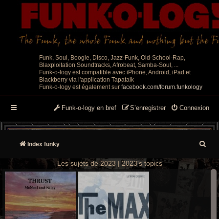
Funk, Soul, Boogie, Disco, Jazz-Funk, Old-School-Rap,
Blaxploitation Soundtracks, Afrobeat, Samba-Soul, ...
Funk-o-logy est compatible avec iPhone, Android, iPad et
Blackberry via l'application Tapatalk
Funk-o-logy est également sur
facebook.com/forum.funkology
Funk-o-logy en bref
S’enregistrer
Connexion
R
Index funky
e
Les sujets de 2023 | 2023's topics
c
h
e