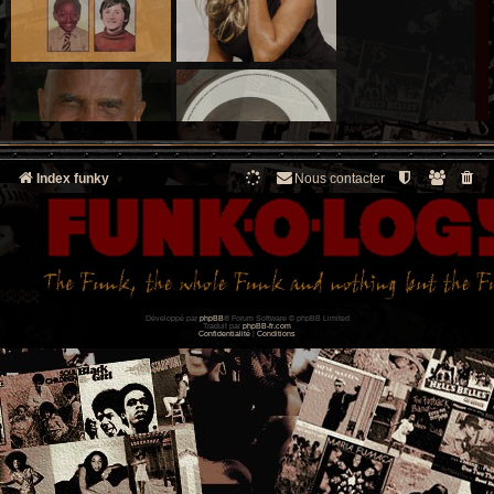
Index funky
Nous contacter
Développé par
phpBB
® Forum Software © phpBB Limited
Traduit par
phpBB-fr.com
Confidentialité
|
Conditions