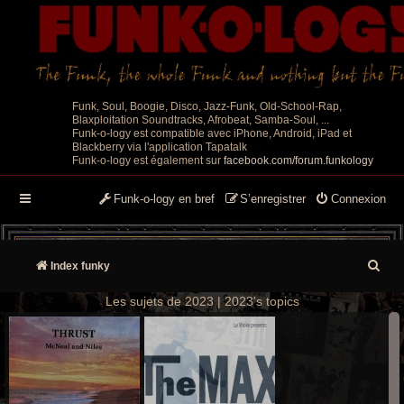
Funk, Soul, Boogie, Disco, Jazz-Funk, Old-School-Rap,
Blaxploitation Soundtracks, Afrobeat, Samba-Soul, ...
Funk-o-logy est compatible avec iPhone, Android, iPad et
Blackberry via l'application Tapatalk
Funk-o-logy est également sur
facebook.com/forum.funkology
Funk-o-logy en bref
S’enregistrer
Connexion
R
Index funky
e
Les sujets de 2023 | 2023's topics
c
h
e