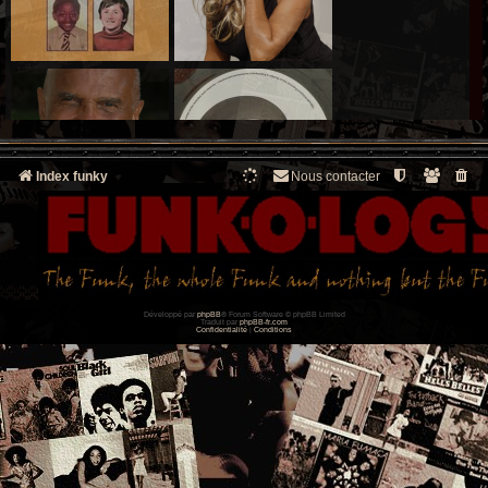
Index funky
Nous contacter
Développé par
phpBB
® Forum Software © phpBB Limited
Traduit par
phpBB-fr.com
Confidentialité
|
Conditions