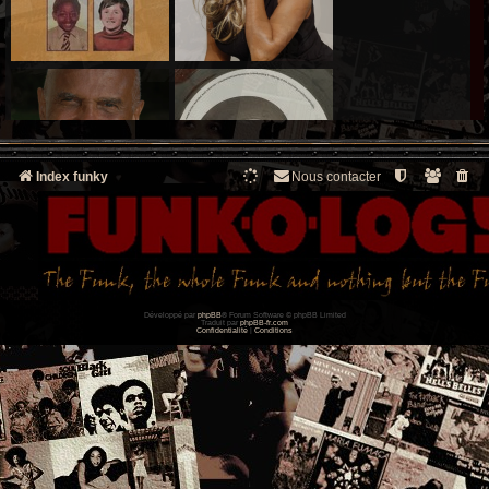
Index funky
Nous contacter
Développé par
phpBB
® Forum Software © phpBB Limited
Traduit par
phpBB-fr.com
Confidentialité
|
Conditions