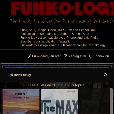
Funk, Soul, Boogie, Disco, Jazz-Funk, Old-School-Rap,
Blaxploitation Soundtracks, Afrobeat, Samba-Soul, ...
Funk-o-logy est compatible avec iPhone, Android, iPad et
Blackberry via l'application Tapatalk
Funk-o-logy est également sur
facebook.com/forum.funkology
Funk-o-logy en bref
S’enregistrer
Connexion
R
Index funky
e
Les sujets de 2023 | 2023's topics
c
h
e