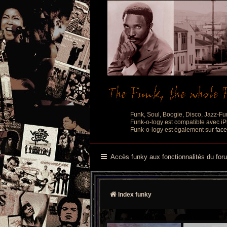
Funk, Soul, Boogie, Disco, Jazz-Fu
Funk-o-logy est compatible avec iPh
Funk-o-logy est également sur
fac
Accès funky aux fonctionnalités du for
Index funky