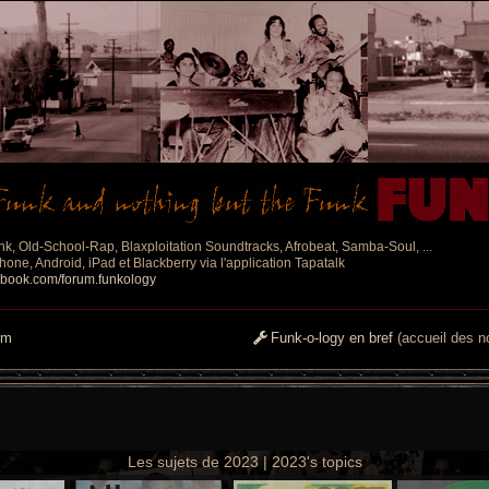
nk, Old-School-Rap, Blaxploitation Soundtracks, Afrobeat, Samba-Soul, ...
one, Android, iPad et Blackberry via l'application Tapatalk
ebook.com/forum.funkology
um
Funk-o-logy en bref
(accueil des no
Les sujets de 2023 | 2023's topics