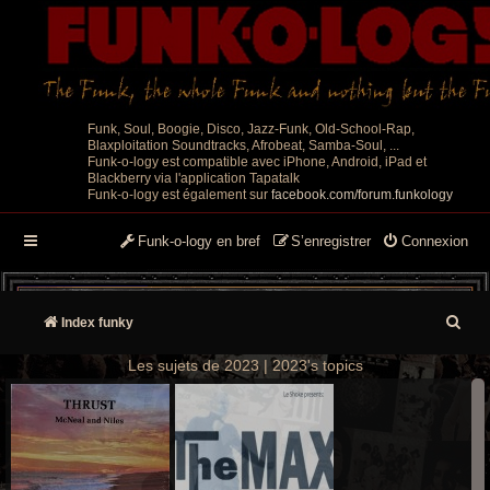
Funk, Soul, Boogie, Disco, Jazz-Funk, Old-School-Rap,
Blaxploitation Soundtracks, Afrobeat, Samba-Soul, ...
Funk-o-logy est compatible avec iPhone, Android, iPad et
Blackberry via l'application Tapatalk
Funk-o-logy est également sur
facebook.com/forum.funkology
Funk-o-logy en bref
S’enregistrer
Connexion
R
Index funky
e
Les sujets de 2023 | 2023's topics
c
h
e