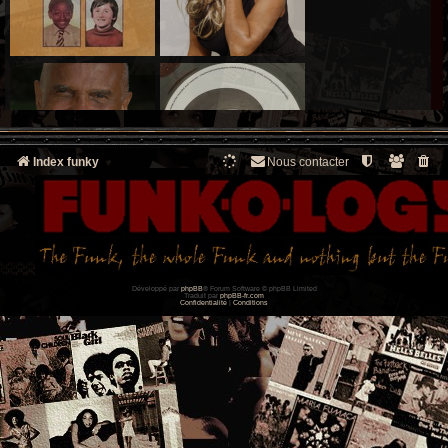
Index funky
Nous contacter
Développé par
phpBB
® Forum Software © phpBB Limited
Traduit par
phpBB-fr.com
Confidentialité
|
Conditions