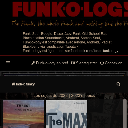
Funk, Soul, Boogie, Disco, Jazz-Funk, Old-School-Rap,
Blaxploitation Soundtracks, Afrobeat, Samba-Soul, ...
Funk-o-logy est compatible avec iPhone, Android, iPad et
Blackberry via l'application Tapatalk
Funk-o-logy est également sur
facebook.com/forum.funkology
Funk-o-logy en bref
S’enregistrer
Connexion
R
Index funky
e
Les sujets de 2023 | 2023's topics
c
h
e