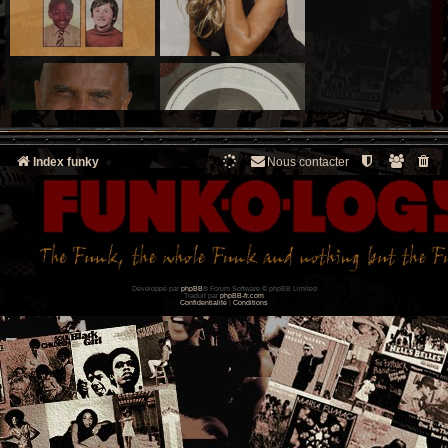
Index funky
Nous contacter
Développé par
phpBB
® Forum Software © phpBB Limited
Traduit par
phpBB-fr.com
Confidentialité
|
Conditions