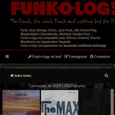
Funk, Soul, Boogie, Disco, Jazz-Funk, Old-School-Rap,
Blaxploitation Soundtracks, Afrobeat, Samba-Soul, ...
Funk-o-logy est compatible avec iPhone, Android, iPad et
Blackberry via l'application Tapatalk
Funk-o-logy est également sur
facebook.com/forum.funkology
Funk-o-logy en bref
S’enregistrer
Connexion
R
Index funky
e
Les sujets de 2023 | 2023's topics
c
h
e