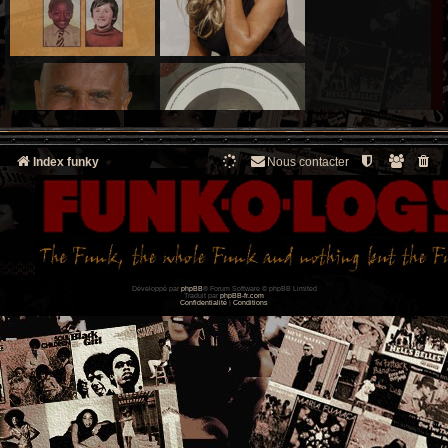
Index funky
Nous contacter
Développé par
phpBB
® Forum Software © phpBB Limited
Traduit par
phpBB-fr.com
Confidentialité
|
Conditions